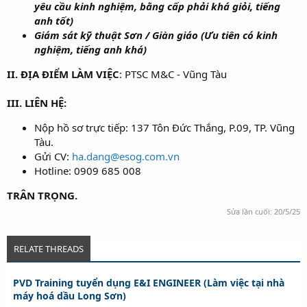
yêu cầu kinh nghiệm, bằng cấp phải khá giỏi, tiếng
anh tốt)
Giám sát kỹ thuật Sơn / Giàn giáo (Ưu tiên có kinh
nghiệm, tiếng anh khá)
II. ĐỊA ĐIỂM LÀM VIỆC
: PTSC M&C - Vũng Tàu
III. LIÊN HỆ:
Nộp hồ sơ trực tiếp: 137 Tôn Đức Thắng, P.09, TP. Vũng
Tàu.
Gửi CV:
ha.dang@esog.com.vn
Hotline: 0909 685 008
TRÂN TRỌNG.
Sửa lần cuối:
20/5/25
RELATE THREADS
PVD Training tuyển dụng E&I ENGINEER (Làm việc tại nhà
máy hoá dầu Long Sơn)