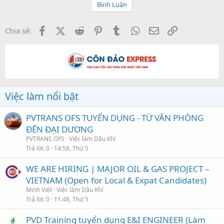
Bình Luận
Facebook
X (Twitter)
Reddit
Pinterest
Tumblr
WhatsApp
Email
Link
Chia sẻ:
Việc làm nổi bật
PVTRANS OFS TUYỂN DỤNG - TỪ VĂN PHÒNG
ĐẾN ĐẠI DƯƠNG
PVTRANS OFS
Việc làm Dầu Khí
Trả lời
0
14:58, Thứ 5
WE ARE HIRING | MAJOR OIL & GAS PROJECT –
VIETNAM (Open for Local & Expat Candidates)
Minh Việt
Việc làm Dầu Khí
Trả lời
0
11:48, Thứ 5
PVD Training tuyển dụng E&I ENGINEER (Làm