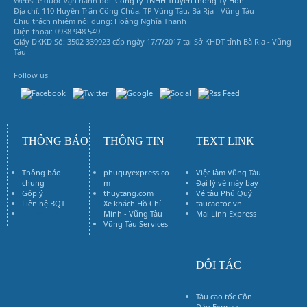
Website được vận hành bởi:
Công ty TNHH Truyền thông Tý Hon
Địa chỉ: 110 Huyền Trân Công Chúa, TP Vũng Tàu, Bà Rịa - Vũng Tàu
Chịu trách nhiệm nội dung: Hoàng Nghĩa Thanh
Điện thoại: 0938 948 549
Giấy ĐKKD Số: 3502 339923 cấp ngày 17/7/2017 tại Sở KHĐT tỉnh Bà Rịa - Vũng
Tàu
Follow us
Vũng Tàu Services
THÔNG BÁO
THÔNG TIN
TEXT LINK
Thông báo
phuquyexpress.co
Việc làm Vũng Tàu
chung
m
Đại lý vé máy bay
Góp ý
thuytang.com
Vé tàu Phú Quý
Liên hệ BQT
Xe khách Hồ Chí
taucaotoc.vn
Vé máy bay
Minh - Vũng Tàu
Mai Linh Express
Vũng Tàu Services
ĐỐI TÁC
Tàu cao tốc Côn
Đảo Express