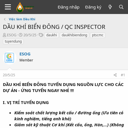
Đăng nhập
Đăng ký
Việc làm Dầu Khí
DẦU KHÍ BIỂN ĐÔNG / QC INSPECTOR
T
N
T
ESOG
20/5/25
daukhi
daukhibiendong
ptscmc
h
g
ừ
tuyendung
r
à
k
e
y
h
ESOG
a
g
ó
d
Member
ử
a
s
i
t
20/5/25
#1
a
r
DẦU KHÍ BIỂN ĐÔNG TUYỂN DỤNG NGUỒN LỰC CHO CÁC
t
DỰ ÁN - ỨNG TUYỂN NGAY NHÉ !!!
e
r
I. VỊ TRÍ TUYỂN DỤNG
Kiểm soát chất lượng kết cấu / đường ống (Ưu tiên có
kinh nghiệm, tiếng anh khá)
Giám sát kỹ thuật Cơ khí (Kết cấu, ống, Hàn,...) (Không