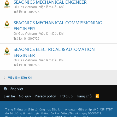
SEAONICS MECHANICAL ENGINEER
Oil Gas Vietnam
Việc làm Dầu Khí
Trả lời
0
30/7/26
SEAONICS MECHANICAL COMMISSIONING
ENGINEER
Oil Gas Vietnam
Việc làm Dầu Khí
Trả lời
0
30/7/26
SEAONICS ELECTRICAL & AUTOMATION
ENGINEER
Oil Gas Vietnam
Việc làm Dầu Khí
Trả lời
0
30/7/26
Việc làm Dầu Khí
Tiếng Việt
Liên hệ
Nội quy
Privacy policy
Trợ giúp
Trang chủ
R
S
S
Trang Thông tin điện tử tổng hợp Dầu khí - oilgas.vn
Giấy phép số 01/GP-TTĐT
do Sở thông tin và truyền thông Bà Rịa - Vũng Tàu cấp ngày 03/5/2019.