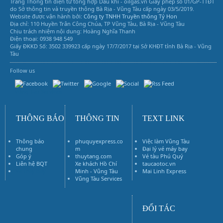
Trang Thông tin điện tử tổng hợp Dầu khí - oilgas.vn
Giấy phép số 01/GP-TTĐT
do Sở thông tin và truyền thông Bà Rịa - Vũng Tàu cấp ngày 03/5/2019.
Website được vận hành bởi:
Công ty TNHH Truyền thông Tý Hon
Địa chỉ: 110 Huyền Trân Công Chúa, TP Vũng Tàu, Bà Rịa - Vũng Tàu
Chịu trách nhiệm nội dung: Hoàng Nghĩa Thanh
Điện thoại: 0938 948 549
Giấy ĐKKD Số: 3502 339923 cấp ngày 17/7/2017 tại Sở KHĐT tỉnh Bà Rịa - Vũng
Tàu
Follow us
Vũng Tàu Services
THÔNG BÁO
THÔNG TIN
TEXT LINK
Thông báo
phuquyexpress.co
Việc làm Vũng Tàu
chung
m
Đại lý vé máy bay
Góp ý
thuytang.com
Vé tàu Phú Quý
Liên hệ BQT
Xe khách Hồ Chí
taucaotoc.vn
Vé máy bay
Minh - Vũng Tàu
Mai Linh Express
Vũng Tàu Services
ĐỐI TÁC