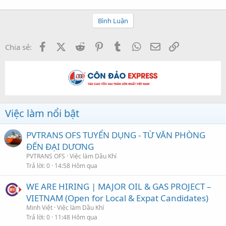
Bình Luận
Facebook
X (Twitter)
Reddit
Pinterest
Tumblr
WhatsApp
Email
Link
Chia sẻ:
Việc làm nổi bật
PVTRANS OFS TUYỂN DỤNG - TỪ VĂN PHÒNG
ĐẾN ĐẠI DƯƠNG
PVTRANS OFS
Việc làm Dầu Khí
Trả lời
0
14:58 Hôm qua
WE ARE HIRING | MAJOR OIL & GAS PROJECT –
VIETNAM (Open for Local & Expat Candidates)
Minh Việt
Việc làm Dầu Khí
Trả lời
0
11:48 Hôm qua