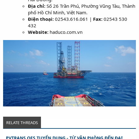
Địa chỉ:
Số 26 Trần Phú, Phường Vũng Tàu, Thành
phố Hồ Chí Minh, Việt Nam.
Điện thoại:
02543.616.061 |
Fax:
02543 530
432
Website:
haduco.com.vn
RELATE THREADS
PVTRANS OFS TUYỂN DỤNG - TỪ VĂN PHÒNG ĐẾN ĐẠI