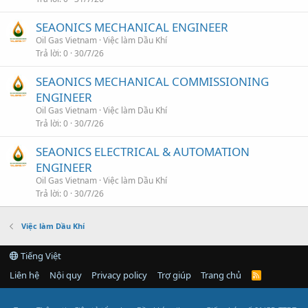
SEAONICS MECHANICAL ENGINEER
Oil Gas Vietnam
Việc làm Dầu Khí
Trả lời
0
30/7/26
SEAONICS MECHANICAL COMMISSIONING
ENGINEER
Oil Gas Vietnam
Việc làm Dầu Khí
Trả lời
0
30/7/26
SEAONICS ELECTRICAL & AUTOMATION
ENGINEER
Oil Gas Vietnam
Việc làm Dầu Khí
Trả lời
0
30/7/26
Việc làm Dầu Khí
Tiếng Việt
Liên hệ
Nội quy
Privacy policy
Trợ giúp
Trang chủ
R
S
S