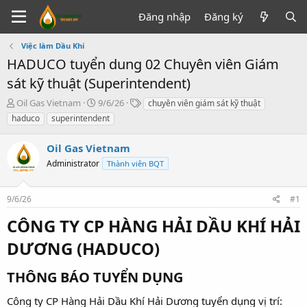
Đăng nhập
Đăng ký
Việc làm Dầu Khí
HADUCO tuyển dung 02 Chuyên viên Giám
sát kỹ thuật (Superintendent)
T
N
T
Oil Gas Vietnam
9/6/26
chuyên viên giám sát kỹ thuật
h
g
ừ
haduco
superintendent
r
à
k
e
y
h
Oil Gas Vietnam
a
g
ó
d
Administrator
ử
a
Thành viên BQT
s
i
t
9/6/26
#1
a
r
CÔNG TY CP HÀNG HẢI DẦU KHÍ HẢI
t
e
DƯƠNG (HADUCO)​
r
THÔNG BÁO TUYỂN DỤNG​
Công ty CP Hàng Hải Dầu Khí Hải Dương tuyển dụng vị trí: