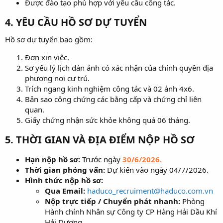
Được đào tạo phù hợp với yêu cầu công tác.
4. YÊU CẦU HỒ SƠ DỰ TUYỂN​
Hồ sơ dự tuyển bao gồm:
Đơn xin việc.
Sơ yếu lý lịch dán ảnh có xác nhận của chính quyền địa
phương nơi cư trú.
Trích ngang kinh nghiệm công tác và 02 ảnh 4x6.
Bản sao công chứng các bằng cấp và chứng chỉ liên
quan.
Giấy chứng nhận sức khỏe không quá 06 tháng.
5. THỜI GIAN VÀ ĐỊA ĐIỂM NỘP HỒ SƠ​
Hạn nộp hồ sơ:
Trước ngày
30/6/2026
.
Thời gian phỏng vấn:
Dự kiến vào ngày 04/7/2026.
Hình thức nộp hồ sơ:
Qua Email:
haduco_recruiment@haduco.com.vn
Nộp trực tiếp / Chuyển phát nhanh:
Phòng
Hành chính Nhân sự Công ty CP Hàng Hải Dầu Khí
Hải Dương.