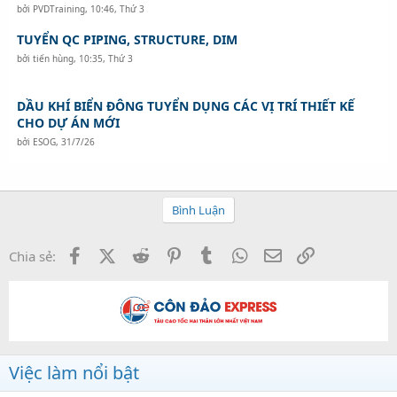
bởi
PVDTraining
,
10:46, Thứ 3
TUYỂN QC PIPING, STRUCTURE, DIM
bởi
tiến hùng
,
10:35, Thứ 3
DẦU KHÍ BIỂN ĐÔNG TUYỂN DỤNG CÁC VỊ TRÍ THIẾT KẾ
CHO DỰ ÁN MỚI
bởi
ESOG
,
31/7/26
Bình Luận
Facebook
X (Twitter)
Reddit
Pinterest
Tumblr
WhatsApp
Email
Link
Chia sẻ:
Việc làm nổi bật