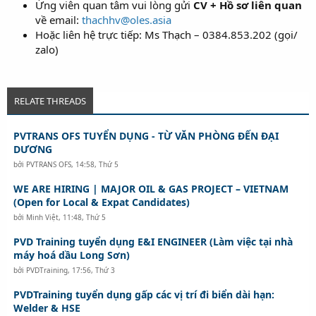
Ứng viên quan tâm vui lòng gửi
CV + Hồ sơ liên quan
về email:
thachhv@oles.asia
Hoặc liên hệ trực tiếp: Ms Thạch – 0384.853.202 (gọi/
zalo)
RELATE THREADS
PVTRANS OFS TUYỂN DỤNG - TỪ VĂN PHÒNG ĐẾN ĐẠI
DƯƠNG
bởi
PVTRANS OFS
,
14:58, Thứ 5
WE ARE HIRING | MAJOR OIL & GAS PROJECT – VIETNAM
(Open for Local & Expat Candidates)
bởi
Minh Việt
,
11:48, Thứ 5
PVD Training tuyển dụng E&I ENGINEER (Làm việc tại nhà
máy hoá dầu Long Sơn)
bởi
PVDTraining
,
17:56, Thứ 3
PVDTraining tuyển dụng gấp các vị trí đi biển dài hạn:
Welder & HSE