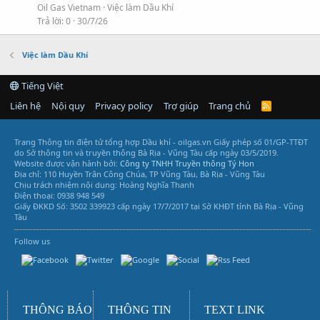
Oil Gas Vietnam
Việc làm Dầu Khí
Trả lời
0
30/7/26
Việc làm Dầu Khí
Tiếng Việt
Liên hệ
Nội quy
Privacy policy
Trợ giúp
Trang chủ
R
S
S
Trang Thông tin điện tử tổng hợp Dầu khí - oilgas.vn
Giấy phép số 01/GP-TTĐT
do Sở thông tin và truyền thông Bà Rịa - Vũng Tàu cấp ngày 03/5/2019.
Website được vận hành bởi:
Công ty TNHH Truyền thông Tý Hon
Địa chỉ: 110 Huyền Trân Công Chúa, TP Vũng Tàu, Bà Rịa - Vũng Tàu
Chịu trách nhiệm nội dung: Hoàng Nghĩa Thanh
Điện thoại: 0938 948 549
Giấy ĐKKD Số: 3502 339923 cấp ngày 17/7/2017 tại Sở KHĐT tỉnh Bà Rịa - Vũng
Tàu
Follow us
Vũng Tàu Services
THÔNG BÁO
THÔNG TIN
TEXT LINK