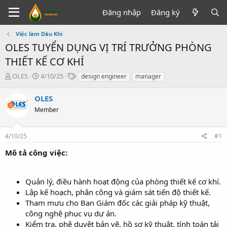
Đăng nhập
Đăng ký
Việc làm Dầu Khí
OLES TUYỂN DỤNG VỊ TRÍ TRƯỞNG PHÒNG
THIẾT KẾ CƠ KHÍ
T
N
T
OLES
4/10/25
design engineer
manager
h
g
ừ
r
à
k
OLES
e
y
h
Member
a
g
ó
d
ử
a
s
i
4/10/25
#1
t
a
Mô tả công việc:
r
t
e
Quản lý, điều hành hoạt động của phòng thiết kế cơ khí.
r
Lập kế hoạch, phân công và giám sát tiến độ thiết kế.
Tham mưu cho Ban Giám đốc các giải pháp kỹ thuật,
công nghệ phục vụ dự án.
Kiểm tra, phê duyệt bản vẽ, hồ sơ kỹ thuật, tính toán tải