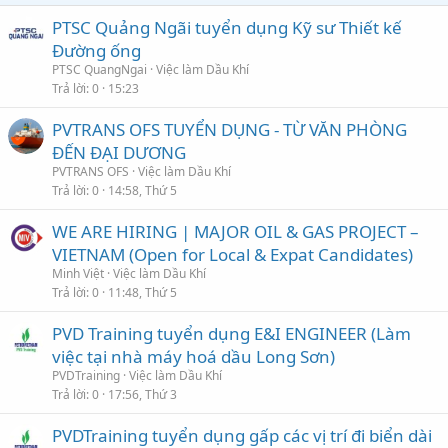
PTSC Quảng Ngãi tuyển dụng Kỹ sư Thiết kế
Đường ống
PTSC QuangNgai
Việc làm Dầu Khí
Trả lời
0
15:23
PVTRANS OFS TUYỂN DỤNG - TỪ VĂN PHÒNG
ĐẾN ĐẠI DƯƠNG
PVTRANS OFS
Việc làm Dầu Khí
Trả lời
0
14:58, Thứ 5
WE ARE HIRING | MAJOR OIL & GAS PROJECT –
VIETNAM (Open for Local & Expat Candidates)
Minh Việt
Việc làm Dầu Khí
Trả lời
0
11:48, Thứ 5
PVD Training tuyển dụng E&I ENGINEER (Làm
việc tại nhà máy hoá dầu Long Sơn)
PVDTraining
Việc làm Dầu Khí
Trả lời
0
17:56, Thứ 3
PVDTraining tuyển dụng gấp các vị trí đi biển dài