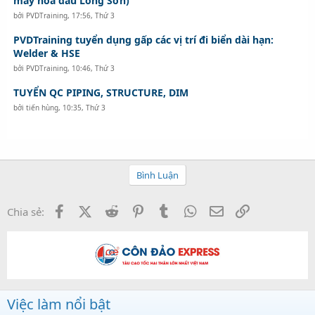
máy hoá dầu Long Sơn)
bởi
PVDTraining
,
17:56, Thứ 3
PVDTraining tuyển dụng gấp các vị trí đi biển dài hạn:
Welder & HSE
bởi
PVDTraining
,
10:46, Thứ 3
TUYỂN QC PIPING, STRUCTURE, DIM
bởi
tiến hùng
,
10:35, Thứ 3
Bình Luận
Facebook
X (Twitter)
Reddit
Pinterest
Tumblr
WhatsApp
Email
Link
Chia sẻ:
Việc làm nổi bật