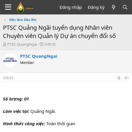
Đăng nhập
Đăng ký
Việc làm Dầu Khí
PTSC Quảng Ngãi tuyển dụng Nhân viên
Chuyên viên Quản lý Dự án chuyển đổi số
T
N
PTSC QuangNgai
5/9/25
h
g
r
à
PTSC QuangNgai
e
y
Member
a
g
d
ử
s
i
5/9/25
#1
t
a
r
t
Số lượng:
01
e
r
Làm việc tại:
Quảng Ngãi.
Hình thức công việc:
Toàn thời gian