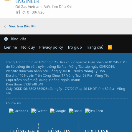
ENGINEER
Oil Gas Vietnam
Việc làm Dầu Khí
Trả lời
0
30/7/26
Việc làm Dầu Khí
Tiếng Việt
Liên hệ
Nội quy
Privacy policy
Trợ giúp
Trang chủ
R
S
S
Trang Thông tin điện tử tổng hợp Dầu khí - oilgas.vn
Giấy phép số 01/GP-TTĐT
do Sở thông tin và truyền thông Bà Rịa - Vũng Tàu cấp ngày 03/5/2019.
Website được vận hành bởi:
Công ty TNHH Truyền thông Tý Hon
Địa chỉ: 110 Huyền Trân Công Chúa, TP Vũng Tàu, Bà Rịa - Vũng Tàu
Chịu trách nhiệm nội dung: Hoàng Nghĩa Thanh
Điện thoại: 0938 948 549
Giấy ĐKKD Số: 3502 339923 cấp ngày 17/7/2017 tại Sở KHĐT tỉnh Bà Rịa - Vũng
Tàu
Follow us
Vũng Tàu Services
THÔNG BÁO
THÔNG TIN
TEXT LINK