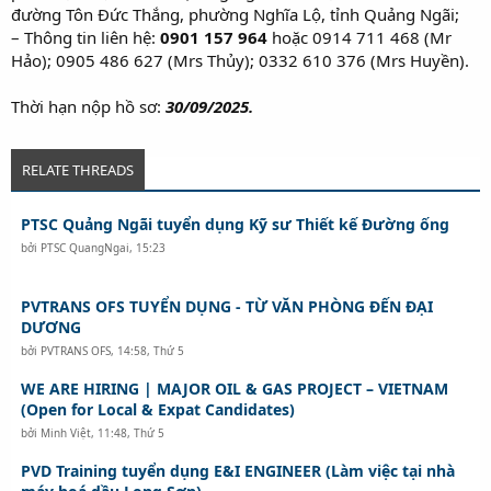
đường Tôn Đức Thắng, phường Nghĩa Lộ, tỉnh Quảng Ngãi;
– Thông tin liên hệ:
0901 157 964
hoặc 0914 711 468 (Mr
Hảo); 0905 486 627 (Mrs Thủy); 0332 610 376 (Mrs Huyền).
Thời hạn nộp hồ sơ:
30/09/2025.
RELATE THREADS
PTSC Quảng Ngãi tuyển dụng Kỹ sư Thiết kế Đường ống
bởi
PTSC QuangNgai
,
15:23
PVTRANS OFS TUYỂN DỤNG - TỪ VĂN PHÒNG ĐẾN ĐẠI
DƯƠNG
bởi
PVTRANS OFS
,
14:58, Thứ 5
WE ARE HIRING | MAJOR OIL & GAS PROJECT – VIETNAM
(Open for Local & Expat Candidates)
bởi
Minh Việt
,
11:48, Thứ 5
PVD Training tuyển dụng E&I ENGINEER (Làm việc tại nhà