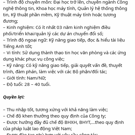
– Trình độ chuyên môn: Đại học trở lên, chuyên ngành Công
nghệ thông tin, Khoa học máy tính, Quản lý hệ thống thông
tin, Kỹ thuật phần mềm, Kỹ thuật máy tính hoặc tương
đương;
– Kinh nghiệm: Có ít nhất 03 năm kinh nghiệm điều
phối/triển khai/quản lý các dự án chuyển đổi số;
– Trình độ ngoại ngữ: Kỹ năng giao tiếp, đọc & hiểu tài liệu
Tiếng Anh tốt;
– Vi tính: Sử dụng thành thạo tin học văn phòng và các ứng
dụng khác phục vụ công việc;
– Kỹ năng: Có kỹ năng giao tiếp, giải quyết vấn đề, thuyết
trình, đàm phán, làm việc với các Bộ phận/đối tác;
– Giới tính: Nam/Nữ;
– Độ tuổi: 28 – 40 tuổi.
Quyền lợi:
– Thu nhập tốt, tương xứng với khả năng làm việc;
– Chế độ khen thưởng theo quy định của Công ty;
– Được hưởng đầy đủ chế độ BHXH, BHYT,…theo quy định
của pháp luật lao động Việt Nam;
– Được đào tạo phù hợp với yêu cầu công tác;