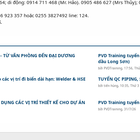
 964; di động: 0914 711 468 (Mr. Hảo). 0905 486 627 (Mrs Thủy)
86 923 357 hoặc 0255 3827492 line: 124.
.
 - TỪ VĂN PHÒNG ĐẾN ĐẠI DƯƠNG
PVD Training tuyển
dầu Long Sơn)
bởi
PVDTraining
,
17:56, Th
các vị trí đi biển dài hạn: Welder & HSE
TUYỂN QC PIPING,
bởi
tiến hùng
,
10:35, Thứ 3
DỤNG CÁC VỊ TRÍ THIẾT KẾ CHO DỰ ÁN
PVD Training tuyển
bởi
PVDTraining
,
31/7/26