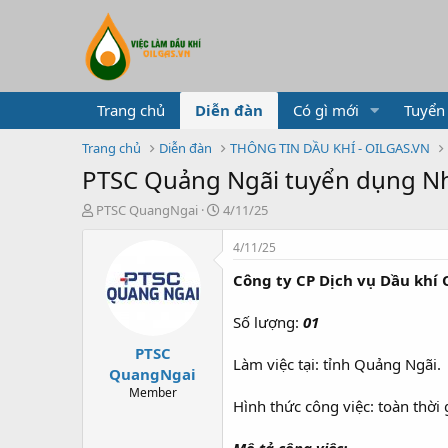
Trang chủ
Diễn đàn
Có gì mới
Tuyển
Trang chủ
Diễn đàn
THÔNG TIN DẦU KHÍ - OILGAS.VN
PTSC Quảng Ngãi tuyển dụng Nh
T
N
PTSC QuangNgai
4/11/25
h
g
r
à
4/11/25
e
y
Công ty CP Dịch vụ Dầu khí
a
g
d
ử
s
i
Số lượng:
01
t
PTSC
a
Làm việc tại: tỉnh Quảng Ngãi.
r
QuangNgai
t
Member
Hình thức công việc: toàn thời 
e
r
Mô tả công việc: