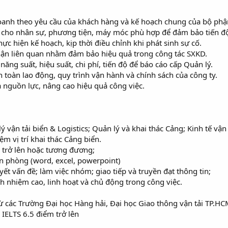
doanh theo yêu cầu của khách hàng và kế hoạch chung của bộ phậ
c cho nhân sự, phương tiện, máy móc phù hợp để đảm bảo tiến độ
hực hiện kế hoạch, kịp thời điều chỉnh khi phát sinh sự cố.
phận liên quan nhằm đảm bảo hiệu quả trong công tác SXKD.
 năng suất, hiệu suất, chi phí, tiến độ để báo cáo cấp Quản lý.
 toàn lao động, quy trình vận hành và chính sách của công ty.
 nguồn lực, nâng cao hiệu quả công việc.
 vận tải biển & Logistics; Quản lý và khai thác Cảng; Kinh tế vận 
ệm vị trí khai thác Cảng biển.
0 trở lên hoặc tương đương;
văn phòng (word, excel, powerpoint)
yết vấn đề; làm việc nhóm; giao tiếp và truyền đạt thông tin;
ách nhiệm cao, linh hoạt và chủ động trong công việc.
ừ các Trường Đại học Hàng hải, Đại học Giao thông vận tải TP.HCM 
 IELTS 6.5 điểm trở lên