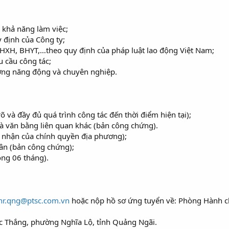
 khả năng làm việc;
 định của Công ty;
HXH, BHYT,…theo quy định của pháp luật lao động Việt Nam;
 cầu công tác;
ờng năng động và chuyên nghiệp.
rõ và đầy đủ quá trình công tác đến thời điểm hiện tại);
à văn bằng liên quan khác (bản công chứng).
ác nhận của chính quyền địa phương);
ân (bản công chứng);
òng 06 tháng).
hr.qng@ptsc.com.vn
hoặc nộp hồ sơ ứng tuyển về: Phòng Hành c
ức Thắng, phường Nghĩa Lộ, tỉnh Quảng Ngãi.