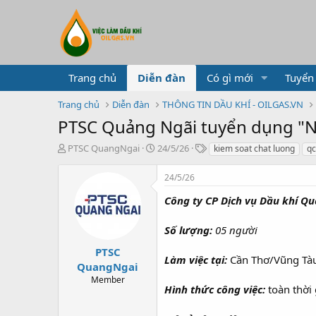
Trang chủ
Diễn đàn
Có gì mới
Tuyển
Trang chủ
Diễn đàn
THÔNG TIN DẦU KHÍ - OILGAS.VN
PTSC Quảng Ngãi tuyển dụng "N
T
N
T
PTSC QuangNgai
24/5/26
kiem soat chat luong
qc
h
g
ừ
r
à
k
24/5/26
e
y
h
a
g
ó
Công ty CP Dịch vụ Dầu khí Q
d
ử
a
s
i
Số lượng:
05 người
t
a
PTSC
Làm việc tại:
Cần Thơ/Vũng Tà
r
QuangNgai
t
Member
e
Hình thức công việc:
toàn thời 
r