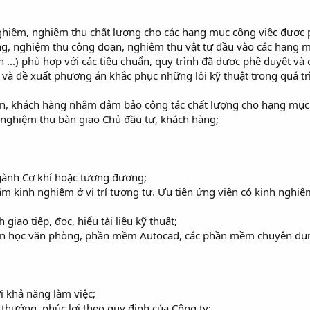
nghiệm, nghiệm thu chất lượng cho các hạng mục công việc được 
ng, nghiệm thu công đoạn, nghiệm thu vật tư đầu vào các hạng m
 ôn ...) phù hợp với các tiêu chuẩn, quy trình đã dược phê duyệt v
n và đề xuất phương án khắc phục những lỗi kỹ thuật trong quá trì
uan, khách hàng nhằm đảm bảo công tác chất lượng cho hạng mục
 nghiệm thu bàn giao Chủ đầu tư, khách hàng;
gành Cơ khí hoặc tương đương;
ăm kinh nghiệm ở vị trí tương tự. Ưu tiên ứng viên có kinh nghiệm
giao tiếp, đọc, hiểu tài liệu kỹ thuật;
 tin học văn phòng, phần mềm Autocad, các phần mềm chuyên dụ
i khả năng làm việc;
thưởng, phúc lợi theo quy định của Công ty;