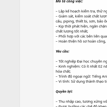
Mô tả công việc:
– Lập kế hoạch kiểm tra, thử 
– Giám sát, kiểm soát chất lượ
cấu, piping, thiết bị, sơn, bảo
– Kịp thời phát hiện, ngăn chặ
chất lượng tốt nhất;
– Phối hợp với các bên liên q
– Hoàn thiện hồ sơ hoàn công,
Yêu cầu:
– Tốt nghiệp Đại học chuyên n
– Kinh nghiệm: Có ít nhất 02 n
hóa chất;
– Trình độ ngoại ngữ: Tiếng Anh 
– Vi tính: Sử dụng thành thạo
Quyền lợi:
– Thu nhập cao, tương xứng vớ
– Được hưởng các chế độ khen 