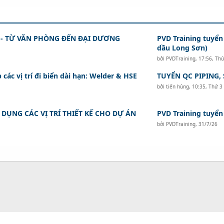
 - TỪ VĂN PHÒNG ĐẾN ĐẠI DƯƠNG
PVD Training tuyển
dầu Long Sơn)
bởi
PVDTraining
,
17:56, Th
các vị trí đi biển dài hạn: Welder & HSE
TUYỂN QC PIPING,
bởi
tiến hùng
,
10:35, Thứ 3
DỤNG CÁC VỊ TRÍ THIẾT KẾ CHO DỰ ÁN
PVD Training tuyển
bởi
PVDTraining
,
31/7/26