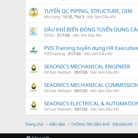
TUYỂN QC PIPING, STRUCTURE, DIM
tiến hùng
10:35, Thứ 3
Việc làm Dầu Khí
DẦU KHÍ BIỂN ĐÔNG TUYỂN DỤNG CÁC 
ESOG
31/7/26
Việc làm Dầu Khí
PVD Training tuyển dụng HR Executiv
PVDTraining
31/7/26
Việc làm Dầu Khí
SEAONICS MECHANICAL ENGINEER
Oil Gas Vietnam
30/7/26
Việc làm Dầu Khí
SEAONICS MECHANICAL COMMISSION
Oil Gas Vietnam
30/7/26
Việc làm Dầu Khí
SEAONICS ELECTRICAL & AUTOMATIO
Oil Gas Vietnam
30/7/26
Việc làm Dầu Khí
Trang chủ
Diễn đàn
THÔNG TIN DẦU KHÍ - OILGAS.VN
Tiếng Việt