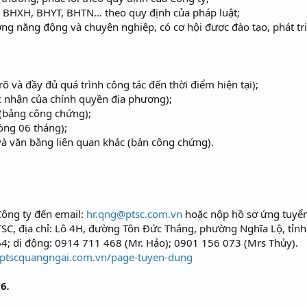
ộ BHXH, BHYT, BHTN… theo quy định của pháp luật;
ờng năng động và chuyên nghiệp, có cơ hội được đào tạo, phát tr
rõ và đầy đủ quá trình công tác đến thời điểm hiện tại);
xác nhận của chính quyền địa phương);
(bảng công chứng);
òng 06 tháng);
à văn bằng liên quan khác (bản công chứng).
ông ty đến email:
hr.qng@ptsc.com.vn
hoặc nộp hồ sơ ứng tuyển
SC, địa chỉ: Lô 4H, đường Tôn Đức Thắng, phường Nghĩa Lộ, tỉn
64; di động: 0914 711 468 (Mr. Hảo); 0901 156 073 (Mrs Thủy).
//ptscquangngai.com.vn/page-tuyen-dung
26
.