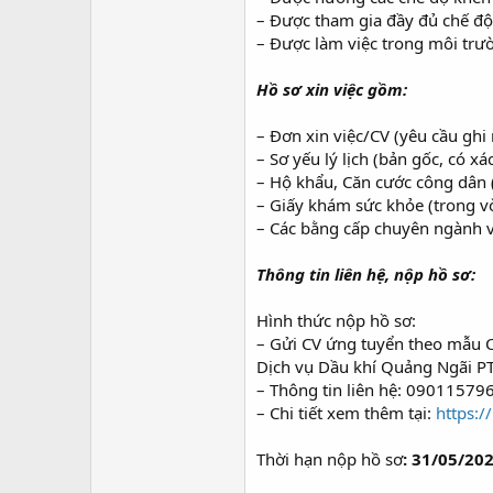
– Được tham gia đầy đủ chế đ
– Được làm việc trong môi trư
Hồ sơ xin việc gồm:
– Đơn xin việc/CV (yêu cầu ghi 
– Sơ yếu lý lịch (bản gốc, có 
– Hộ khẩu, Căn cước công dân 
– Giấy khám sức khỏe (trong v
– Các bằng cấp chuyên ngành v
Thông tin liên hệ, nộp hồ sơ:
Hình thức nộp hồ sơ:
– Gửi CV ứng tuyển theo mẫu C
Dịch vụ Dầu khí Quảng Ngãi PT
– Thông tin liên hệ: 09011579
– Chi tiết xem thêm tại:
https:
Thời hạn nộp hồ sơ
: 31/05/20