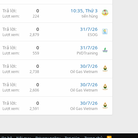
Trả lời
0
10:35, Thứ 3
Lượt xem
224
tiến hùng
Trả lời
0
31/7/26
Lượt xem
2,879
ESOG
Trả lời
0
31/7/26
Lượt xem
559
PVDTraining
Trả lời
0
30/7/26
Lượt xem
2,738
Oil Gas Vietnam
Trả lời
0
30/7/26
Lượt xem
2,606
Oil Gas Vietnam
Trả lời
0
30/7/26
Lượt xem
2,591
Oil Gas Vietnam
Liên hệ
Nội quy
Privacy policy
Trợ giúp
Trang chủ
R