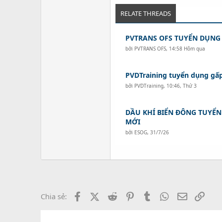
RELATE THREADS
PVTRANS OFS TUYỂN DỤNG
bởi
PVTRANS OFS
,
14:58 Hôm qua
PVDTraining tuyển dụng gấp 
bởi
PVDTraining
,
10:46, Thứ 3
DẦU KHÍ BIỂN ĐÔNG TUYỂN 
MỚI
bởi
ESOG
,
31/7/26
Facebook
X (Twitter)
Reddit
Pinterest
Tumblr
WhatsApp
Email
Link
Chia sẻ: