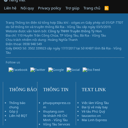
Liên hệ
Nội quy
Privacy policy
Trợ giúp
Trang chủ
R
S
S
Trang Thông tin điện tử tổng hợp Dầu khí - oilgas.vn
Giấy phép số 01/GP-TTĐT
do Sở thông tin và truyền thông Bà Rịa - Vũng Tàu cấp ngày 03/5/2019.
Website được vận hành bởi:
Công ty TNHH Truyền thông Tý Hon
Địa chỉ: 110 Huyền Trân Công Chúa, TP Vũng Tàu, Bà Rịa - Vũng Tàu
Chịu trách nhiệm nội dung: Hoàng Nghĩa Thanh
Điện thoại: 0938 948 549
Giấy ĐKKD Số: 3502 339923 cấp ngày 17/7/2017 tại Sở KHĐT tỉnh Bà Rịa - Vũng
Tàu
Follow us
Vũng Tàu Services
THÔNG BÁO
THÔNG TIN
TEXT LINK
Thông báo
phuquyexpress.co
Việc làm Vũng Tàu
chung
m
Đại lý vé máy bay
Góp ý
thuytang.com
Vé tàu Phú Quý
Liên hệ BQT
Xe khách Hồ Chí
taucaotoc.vn
Vé máy bay
Minh - Vũng Tàu
Mai Linh Express
Vũng Tàu Services