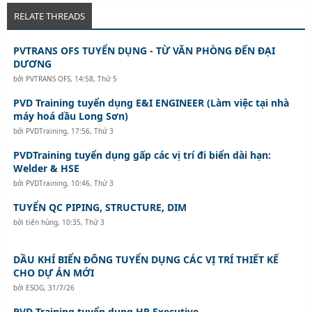
RELATE THREADS
PVTRANS OFS TUYỂN DỤNG - TỪ VĂN PHÒNG ĐẾN ĐẠI
DƯƠNG
bởi
PVTRANS OFS
,
14:58, Thứ 5
PVD Training tuyển dụng E&I ENGINEER (Làm việc tại nhà
máy hoá dầu Long Sơn)
bởi
PVDTraining
,
17:56, Thứ 3
PVDTraining tuyển dụng gấp các vị trí đi biển dài hạn:
Welder & HSE
bởi
PVDTraining
,
10:46, Thứ 3
TUYỂN QC PIPING, STRUCTURE, DIM
bởi
tiến hùng
,
10:35, Thứ 3
DẦU KHÍ BIỂN ĐÔNG TUYỂN DỤNG CÁC VỊ TRÍ THIẾT KẾ
CHO DỰ ÁN MỚI
bởi
ESOG
,
31/7/26
PVD Training tuyển dụng HR Executive