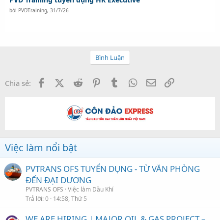
bởi
PVDTraining
,
31/7/26
Bình Luận
Facebook
X (Twitter)
Reddit
Pinterest
Tumblr
WhatsApp
Email
Link
Chia sẻ:
Việc làm nổi bật
PVTRANS OFS TUYỂN DỤNG - TỪ VĂN PHÒNG
ĐẾN ĐẠI DƯƠNG
PVTRANS OFS
Việc làm Dầu Khí
Trả lời
0
14:58, Thứ 5
WE ARE HIRING | MAJOR OIL & GAS PROJECT –