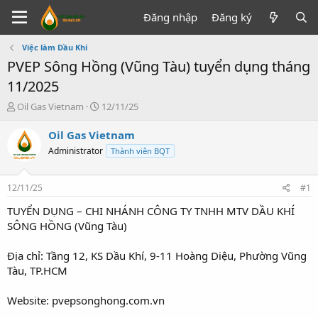
Đăng nhập
Đăng ký
Việc làm Dầu Khí
PVEP Sông Hồng (Vũng Tàu) tuyển dụng tháng
11/2025
T
N
Oil Gas Vietnam
12/11/25
h
g
r
à
Oil Gas Vietnam
e
y
Administrator
Thành viên BQT
a
g
d
ử
s
i
12/11/25
#1
t
a
TUYỂN DỤNG – CHI NHÁNH CÔNG TY TNHH MTV DẦU KHÍ
r
SÔNG HỒNG (Vũng Tàu)
t
e
Địa chỉ: Tầng 12, KS Dầu Khí, 9-11 Hoàng Diệu, Phường Vũng
r
Tàu, TP.HCM
Website: pvepsonghong.com.vn