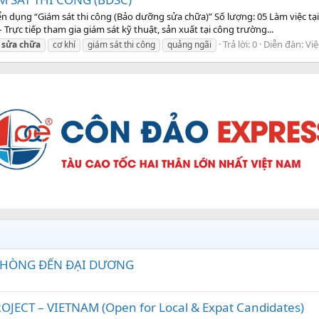
n dụng “Giám sát thi công (Bảo dưỡng sửa chữa)” Số lượng: 05 Làm việc tạ
– Trực tiếp tham gia giám sát kỹ thuật, sản xuất tại công trường...
Trả lời: 0
Diễn đàn:
Việ
sửa
chữa
cơ khí
giám sát thi công
quảng ngãi
 PHÒNG ĐẾN ĐẠI DƯƠNG
JECT – VIETNAM (Open for Local & Expat Candidates)