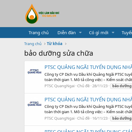
Trang chủ
Diễn đàn
Có gì mới
Tuyể
Trang chủ
Từ khóa
bảo dưỡng sửa chữa
PTSC QUẢNG NGÃI TUYỂN DỤNG NHÂ
Công ty CP Dịch vụ Dầu khí Quảng Ngãi PTSC tuyể
toàn thời gian 1. Mô tả công việc: – Kiểm soát chấ
PTSC QuangNgai
Chủ đề
28/11/23
bảo
dưỡng
PTSC QUẢNG NGÃI TUYỂN DỤNG NHÂ
Công ty CP Dịch vụ Dầu khí Quảng Ngãi PTSC tuyể
toàn thời gian 1. Mô tả công việc: – Kiểm soát chấ
PTSC QuangNgai
Chủ đề
16/11/23
bảo
dưỡng
PTSC QUẢNG NGÃI TUYỂN DỤNG GIÁM