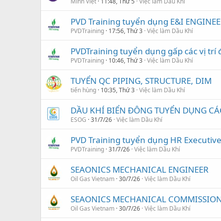
Minh Việt
11:48, Thứ 5
Việc làm Dầu Khí
PVD Training tuyển dụng E&I ENGINEE
PVDTraining
17:56, Thứ 3
Việc làm Dầu Khí
PVDTraining tuyển dụng gấp các vị trí 
PVDTraining
10:46, Thứ 3
Việc làm Dầu Khí
TUYỂN QC PIPING, STRUCTURE, DIM
tiến hùng
10:35, Thứ 3
Việc làm Dầu Khí
DẦU KHÍ BIỂN ĐÔNG TUYỂN DỤNG CÁC 
ESOG
31/7/26
Việc làm Dầu Khí
PVD Training tuyển dụng HR Executiv
PVDTraining
31/7/26
Việc làm Dầu Khí
SEAONICS MECHANICAL ENGINEER
Oil Gas Vietnam
30/7/26
Việc làm Dầu Khí
SEAONICS MECHANICAL COMMISSION
Oil Gas Vietnam
30/7/26
Việc làm Dầu Khí