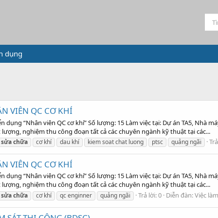
n dụng
N VIÊN QC CƠ KHÍ
n dụng “Nhân viên QC cơ khí” Số lượng: 15 Làm việc tại: Dự án TA5, Nhà má
t lượng, nghiệm thu công đoạn tất cả các chuyên ngành kỹ thuật tại các...
Trả
sửa
chữa
cơ khí
dau khí
kiem soat chat luong
ptsc
quảng ngãi
N VIÊN QC CƠ KHÍ
n dụng “Nhân viên QC cơ khí” Số lượng: 15 Làm việc tại: Dự án TA5, Nhà má
t lượng, nghiệm thu công đoạn tất cả các chuyên ngành kỹ thuật tại các...
Trả lời: 0
Diễn đàn:
Việc là
sửa
chữa
cơ khí
qc enginner
quảng ngãi
 SÁT THI CÔNG (BDSC)