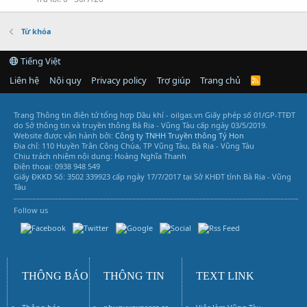
Từ khóa
Tiếng Việt
Liên hệ
Nội quy
Privacy policy
Trợ giúp
Trang chủ
R
S
S
Trang Thông tin điện tử tổng hợp Dầu khí - oilgas.vn
Giấy phép số 01/GP-TTĐT
do Sở thông tin và truyền thông Bà Rịa - Vũng Tàu cấp ngày 03/5/2019.
Website được vận hành bởi:
Công ty TNHH Truyền thông Tý Hon
Địa chỉ: 110 Huyền Trân Công Chúa, TP Vũng Tàu, Bà Rịa - Vũng Tàu
Chịu trách nhiệm nội dung: Hoàng Nghĩa Thanh
Điện thoại: 0938 948 549
Giấy ĐKKD Số: 3502 339923 cấp ngày 17/7/2017 tại Sở KHĐT tỉnh Bà Rịa - Vũng
Tàu
Follow us
Vũng Tàu Services
THÔNG BÁO
THÔNG TIN
TEXT LINK