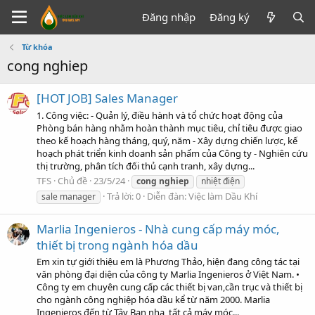
Đăng nhập
Đăng ký
Từ khóa
cong nghiep
[HOT JOB] Sales Manager
1. Công việc: - Quản lý, điều hành và tổ chức hoạt động của
Phòng bán hàng nhằm hoàn thành mục tiêu, chỉ tiêu được giao
theo kế hoạch hàng tháng, quý, năm - Xây dựng chiến lược, kế
hoạch phát triển kinh doanh sản phẩm của Công ty - Nghiên cứu
thị trường, phân tích đối thủ cạnh tranh, xây dựng...
TFS
Chủ đề
23/5/24
cong
nghiep
nhiệt điện
Trả lời: 0
Diễn đàn:
Việc làm Dầu Khí
sale manager
Marlia Ingenieros - Nhà cung cấp máy móc,
thiết bị trong ngành hóa dầu
Em xin tự giới thiệu em là Phương Thảo, hiện đang công tác tại
văn phòng đại diện của công ty Marlia Ingenieros ở Việt Nam. •
Công ty em chuyên cung cấp các thiết bị van,cần trục và thiết bị
cho ngành công nghiệp hóa dầu kể từ năm 2000. Marlia
Ingenieros đến từ Tây Ban nha, tất cả máy móc...