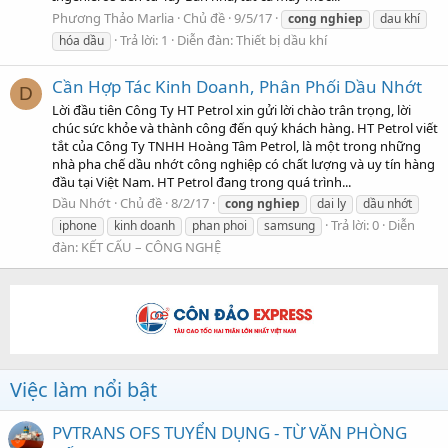
Phương Thảo Marlia
Chủ đề
9/5/17
cong
nghiep
dau khí
Trả lời: 1
Diễn đàn:
Thiết bị dầu khí
hóa dầu
Cần Hợp Tác Kinh Doanh, Phân Phối Dầu Nhớt
D
Lời đầu tiên Công Ty HT Petrol xin gửi lời chào trân trọng, lời
chúc sức khỏe và thành công đến quý khách hàng. HT Petrol viết
tắt của Công Ty TNHH Hoàng Tâm Petrol, là một trong những
nhà pha chế dầu nhớt công nghiệp có chất lượng và uy tín hàng
đầu tại Việt Nam. HT Petrol đang trong quá trình...
Dầu Nhớt
Chủ đề
8/2/17
cong
nghiep
dai ly
dầu nhớt
Trả lời: 0
Diễn
iphone
kinh doanh
phan phoi
samsung
đàn:
KẾT CẤU – CÔNG NGHỆ
Việc làm nổi bật
PVTRANS OFS TUYỂN DỤNG - TỪ VĂN PHÒNG