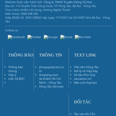
Website được vận hành bởi:
Công ty TNHH Truyền thông Tý Hon
Địa chỉ: 110 Huyền Trân Công Chúa, TP Vũng Tàu, Bà Rịa - Vũng Tàu
Chịu trách nhiệm nội dung: Hoàng Nghĩa Thanh
Điện thoại: 0938 948 549
Giấy ĐKKD Số: 3502 339923 cấp ngày 17/7/2017 tại Sở KHĐT tỉnh Bà Rịa - Vũng
Tàu
Follow us
Vũng Tàu Services
THÔNG BÁO
THÔNG TIN
TEXT LINK
Thông báo
phuquyexpress.co
Việc làm Vũng Tàu
chung
m
Đại lý vé máy bay
Góp ý
thuytang.com
Vé tàu Phú Quý
Liên hệ BQT
Xe khách Hồ Chí
taucaotoc.vn
Vé máy bay
Minh - Vũng Tàu
Mai Linh Express
Vũng Tàu Services
ĐỐI TÁC
Tàu cao tốc Côn