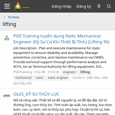
Đăng nhập
Đăng ký
Từ khóa
lifting
PVD Training tuyển dụng Static Mechanical
Engineer (Kỹ Sư Cơ Khí Thiết Bị Tĩnh) (Lifting TA)
Job Description : Plan and execute maintenance for static
equipment to ensure reliability and availability. Manage
preventive, corrective, and reactive maintenance via CMMS.
Provide technical support through performance analysis and
RCFA. Act as Technical Authority for lifting equipment, SCE...
PVDTraining
Chủ đề
21/5/26
engineer
lifting
Trả lời: 0
Diễn đàn:
Việc
mechanical
static
static enginee
làm Dầu Khí
OLES_KỸ SƯ THỦY LỰC
Mô tả công việc: Thiết kế sơ đồ nguyên lý, sơ đồ lắp đặt, bố trí
đường ống, cụm thủy lực. Tính toán áp suất, lưu lượng, lựa chọn
bơm, van, xy lanh, mô tơ thủy lực phù hợp. Chuẩn bị hồ sơ, bản
vẽ kỹ thuật và tài liệu phục vụ sản xuất, lắp ráp. Tham gia giám