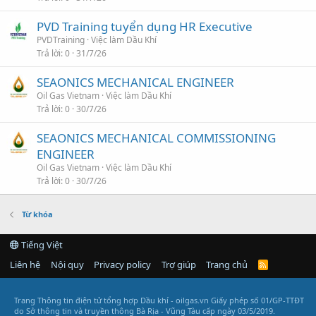
PVD Training tuyển dụng HR Executive
PVDTraining
Việc làm Dầu Khí
Trả lời
0
31/7/26
SEAONICS MECHANICAL ENGINEER
Oil Gas Vietnam
Việc làm Dầu Khí
Trả lời
0
30/7/26
SEAONICS MECHANICAL COMMISSIONING
ENGINEER
Oil Gas Vietnam
Việc làm Dầu Khí
Trả lời
0
30/7/26
Từ khóa
Tiếng Việt
Liên hệ
Nội quy
Privacy policy
Trợ giúp
Trang chủ
R
S
S
Trang Thông tin điện tử tổng hợp Dầu khí - oilgas.vn
Giấy phép số 01/GP-TTĐT
do Sở thông tin và truyền thông Bà Rịa - Vũng Tàu cấp ngày 03/5/2019.