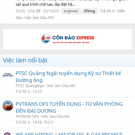
sát quá trình chế tạo, lắp đặt hệ...
OLES
Chủ đề
23/10/25
Trả lời: 0
Diễn
engineer
lifting
đàn:
Việc làm Dầu Khí
Việc làm nổi bật
PTSC Quảng Ngãi tuyển dụng Kỹ sư Thiết kế
Đường ống
PTSC QuangNgai
Việc làm Dầu Khí
Trả lời
0
15:23
PVTRANS OFS TUYỂN DỤNG - TỪ VĂN PHÒNG
ĐẾN ĐẠI DƯƠNG
PVTRANS OFS
Việc làm Dầu Khí
Trả lời
0
14:58, Thứ 5
WE ARE HIRING | MAJOR OIL & GAS PROJECT –