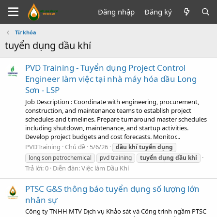
Đăng nhập
Đăng ký
Từ khóa
tuyển dụng dầu khí
PVD Training - Tuyển dụng Project Control
Engineer làm việc tại nhà máy hóa dầu Long
Sơn - LSP
Job Description : Coordinate with engineering, procurement,
construction, and maintenance teams to establish project
schedules and timelines. Prepare turnaround master schedules
including shutdown, maintenance, and startup activities.
Develop project budgets and cost forecasts. Monitor...
PVDTraining
Chủ đề
5/6/26
dầu
khí
tuyển
dụng
long son petrochemical
pvd training
tuyển
dụng
dầu
khí
Trả lời: 0
Diễn đàn:
Việc làm Dầu Khí
PTSC G&S thông báo tuyển dụng số lượng lớn
nhân sự
Công ty TNHH MTV Dịch vụ Khảo sát và Công trình ngầm PTSC