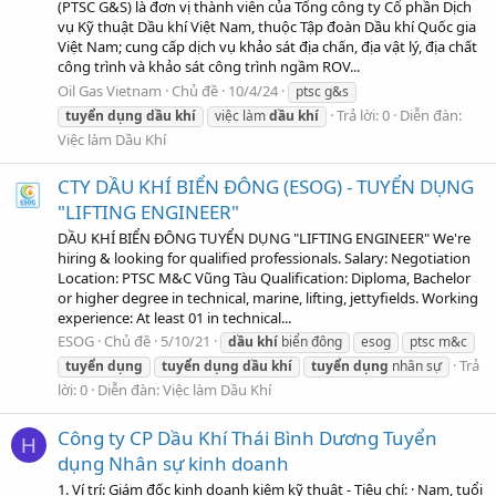
(PTSC G&S) là đơn vị thành viên của Tổng công ty Cổ phần Dịch
vụ Kỹ thuật Dầu khí Việt Nam, thuộc Tập đoàn Dầu khí Quốc gia
Việt Nam; cung cấp dịch vụ khảo sát địa chấn, địa vật lý, địa chất
công trình và khảo sát công trình ngầm ROV...
Oil Gas Vietnam
Chủ đề
10/4/24
ptsc g&s
Trả lời: 0
Diễn đàn:
tuyển
dụng
dầu
khí
việc làm
dầu
khí
Việc làm Dầu Khí
CTY DẦU KHÍ BIỂN ĐÔNG (ESOG) - TUYỂN DỤNG
"LIFTING ENGINEER"
DẦU KHÍ BIỂN ĐÔNG TUYỂN DỤNG "LIFTING ENGINEER" We're
hiring & looking for qualified professionals. Salary: Negotiation
Location: PTSC M&C Vũng Tàu Qualification: Diploma, Bachelor
or higher degree in technical, marine, lifting, jettyfields. Working
experience: At least 01 in technical...
ESOG
Chủ đề
5/10/21
dầu
khí
biển đông
esog
ptsc m&c
Trả
tuyển
dụng
tuyển
dụng
dầu
khí
tuyển
dụng
nhân sự
lời: 0
Diễn đàn:
Việc làm Dầu Khí
Công ty CP Dầu Khí Thái Bình Dương Tuyển
H
dụng Nhân sự kinh doanh
1. Ví trí: Giám đốc kinh doanh kiêm kỹ thuật - Tiêu chí: · Nam, tuổi