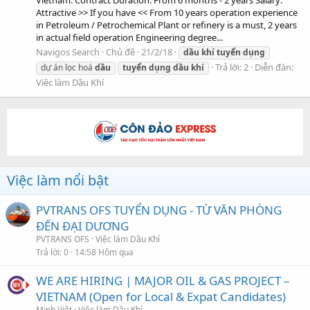
Attractive >> If you have << From 10 years operation experience
in Petroleum / Petrochemical Plant or refinery is a must, 2 years
in actual field operation Engineering degree...
Navigos Search
Chủ đề
21/2/18
dầu
khí
tuyển
dụng
Trả lời: 2
Diễn đàn:
dự án lọc hoá
dầu
tuyển
dụng
dầu
khí
Việc làm Dầu Khí
Việc làm nổi bật
PVTRANS OFS TUYỂN DỤNG - TỪ VĂN PHÒNG
ĐẾN ĐẠI DƯƠNG
PVTRANS OFS
Việc làm Dầu Khí
Trả lời
0
14:58 Hôm qua
WE ARE HIRING | MAJOR OIL & GAS PROJECT –
VIETNAM (Open for Local & Expat Candidates)
Minh Việt
Việc làm Dầu Khí