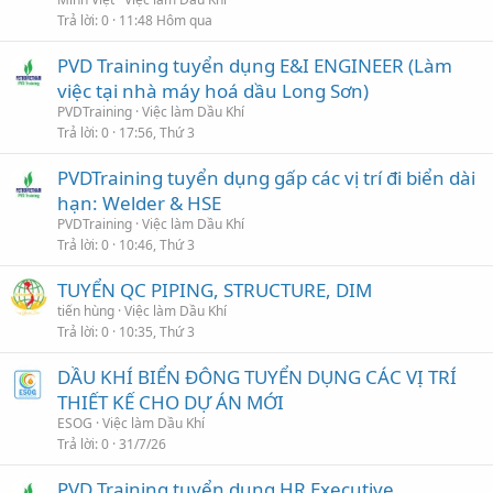
Trả lời
0
11:48 Hôm qua
PVD Training tuyển dụng E&I ENGINEER (Làm
việc tại nhà máy hoá dầu Long Sơn)
PVDTraining
Việc làm Dầu Khí
Trả lời
0
17:56, Thứ 3
PVDTraining tuyển dụng gấp các vị trí đi biển dài
hạn: Welder & HSE
PVDTraining
Việc làm Dầu Khí
Trả lời
0
10:46, Thứ 3
TUYỂN QC PIPING, STRUCTURE, DIM
tiến hùng
Việc làm Dầu Khí
Trả lời
0
10:35, Thứ 3
DẦU KHÍ BIỂN ĐÔNG TUYỂN DỤNG CÁC VỊ TRÍ
THIẾT KẾ CHO DỰ ÁN MỚI
ESOG
Việc làm Dầu Khí
Trả lời
0
31/7/26
PVD Training tuyển dụng HR Executive