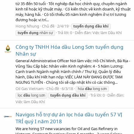
từ 35 đến 50 tuổi · Tốt nghiệp đại học chính quy, chuyên ngành
kinh tế hoặc kỹ thuật máy. · Có kiến thức về kinh doanh, kỹ thuật
máy, hàng hải. · Có tối thiểu 05 năm kinh nghiệm ở vị trí tương
đương hoặc vị trí...
Hong Nhung
Chủ đề
2/4/19
tuyển
dụng
dầu
khí
Trả lời: 0
Diễn đàn:
Việc làm Dầu Khí
tuyển
dụng
nhân sự
Công ty TNHH Hóa dầu Long Sơn tuyển dụng
Nhân sự
General Administrative Officer Nơi làm việc: Hồ Chí Minh, Bà Rịa -
Vũng Tàu Cấp bậc: Nhân viên Kinh nghiệm: 4 - 5 Năm Lương:
Cạnh tranh Ngành nghề: Hành chính / Thư ký, Quản lý điều
hành, Dầu khí Hết hạn nộp: VIỆC LÀM NÀY ĐANG ĐƯỢC TẠM
NGƯNG TUYỂN - Chúng tôi sẽ cập nhật khi có các thông...
Oil Gas Vietnam
Chủ đề
6/3/18
hóa
dầu
long sơn
Trả lời: 0
Diễn đàn:
lọc
dầu
long sơn
tuyển
dụng
dầu
khí
Việc làm Dầu Khí
Navigos hỗ trợ dự án lọc hóa dầu tuyển 57 VỊ
TRÍ quý I năm 2018
We are hiring 57 new vacancies for Oil and Gas Refinery in
Vietnam. Contract Duration: From 6 months - 2 years Salary: