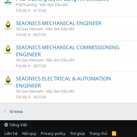
PVDTraining
Việc làm Dầu Khí
Trả lời
0
31/7/26
SEAONICS MECHANICAL ENGINEER
Oil Gas Vietnam
Việc làm Dầu Khí
Trả lời
0
30/7/26
SEAONICS MECHANICAL COMMISSIONING
ENGINEER
Oil Gas Vietnam
Việc làm Dầu Khí
Trả lời
0
30/7/26
SEAONICS ELECTRICAL & AUTOMATION
ENGINEER
Oil Gas Vietnam
Việc làm Dầu Khí
Trả lời
0
30/7/26
Từ khóa
Tiếng Việt
Liên hệ
Nội quy
Privacy policy
Trợ giúp
Trang chủ
R