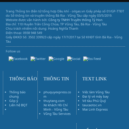
S
S
Trang Thông tin điện tử tổng hợp Dầu khí - oilgas.vn
Giấy phép số 01/GP-TTĐT
do Sở thông tin và truyền thông Bà Rịa - Vũng Tàu cấp ngày 03/5/2019.
Website được vận hành bởi:
Công ty TNHH Truyền thông Tý Hon
Địa chỉ: 110 Huyền Trân Công Chúa, TP Vũng Tàu, Bà Rịa - Vũng Tàu
Chịu trách nhiệm nội dung: Hoàng Nghĩa Thanh
Điện thoại: 0938 948 549
Giấy ĐKKD Số: 3502 339923 cấp ngày 17/7/2017 tại Sở KHĐT tỉnh Bà Rịa - Vũng
Tàu
Follow us
Vũng Tàu Services
THÔNG BÁO
THÔNG TIN
TEXT LINK
Thông báo
phuquyexpress.co
Việc làm Vũng Tàu
chung
m
Đại lý vé máy bay
Góp ý
thuytang.com
Vé tàu Phú Quý
Liên hệ BQT
Xe khách Hồ Chí
taucaotoc.vn
Vé máy bay
Minh - Vũng Tàu
Mai Linh Express
Vũng Tàu Services