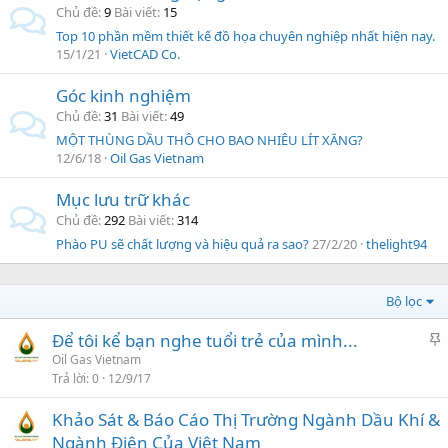
Chủ đề
9
Bài viết
15
Top 10 phần mềm thiết kế đồ họa chuyên nghiệp nhất hiện nay.
15/1/21
VietCAD Co.
Góc kinh nghiệm
Chủ đề
31
Bài viết
49
MỘT THÙNG DẦU THÔ CHO BAO NHIÊU LÍT XĂNG?
12/6/18
Oil Gas Vietnam
Mục lưu trữ khác
Chủ đề
292
Bài viết
314
Phào PU sẽ chất lượng và hiệu quả ra sao?
27/2/20
thelight94
Bộ lọc
Để tôi kể bạn nghe tuổi trẻ của mình...
h
Oil Gas Vietnam
Trả lời
0
12/9/17
i
Khảo Sát & Báo Cáo Thị Trường Ngành Dầu Khí &
l
Ngành Điện Của Việt Nam
ạ