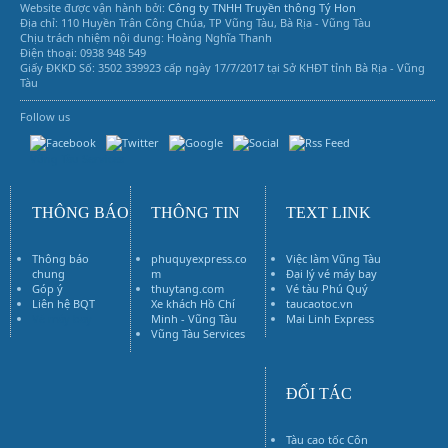
Website được vận hành bởi:
Công ty TNHH Truyền thông Tý Hon
Địa chỉ: 110 Huyền Trân Công Chúa, TP Vũng Tàu, Bà Rịa - Vũng Tàu
Chịu trách nhiệm nội dung: Hoàng Nghĩa Thanh
Điện thoại: 0938 948 549
Giấy ĐKKD Số: 3502 339923 cấp ngày 17/7/2017 tại Sở KHĐT tỉnh Bà Rịa - Vũng
Tàu
Follow us
Vũng Tàu Services
THÔNG BÁO
THÔNG TIN
TEXT LINK
Thông báo
phuquyexpress.co
Việc làm Vũng Tàu
chung
m
Đại lý vé máy bay
Góp ý
thuytang.com
Vé tàu Phú Quý
Liên hệ BQT
Xe khách Hồ Chí
taucaotoc.vn
Vé máy bay
Minh - Vũng Tàu
Mai Linh Express
Vũng Tàu Services
ĐỐI TÁC
Tàu cao tốc Côn