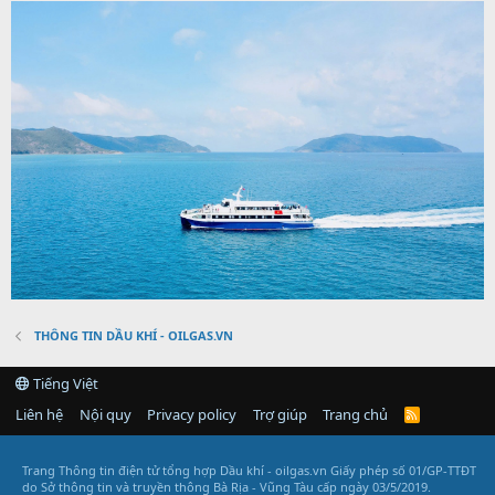
THÔNG TIN DẦU KHÍ - OILGAS.VN
Tiếng Việt
Liên hệ
Nội quy
Privacy policy
Trợ giúp
Trang chủ
R
S
S
Trang Thông tin điện tử tổng hợp Dầu khí - oilgas.vn
Giấy phép số 01/GP-TTĐT
do Sở thông tin và truyền thông Bà Rịa - Vũng Tàu cấp ngày 03/5/2019.