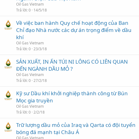
Oil Gas Vietnam
i
Trả lời
0
14/5/18
Về việc ban hành Quy chế hoạt động của Ban
Chỉ đạo Nhà nước các dự án trọng điểm về dầu
khí
Oil Gas Vietnam
Trả lời
0
23/3/18
SẢN XUẤT, IN ẤN TÚI NI LÔNG CÓ LIÊN QUAN
ĐẾN NGÀNH DẦU MỎ ?
Oil Gas Vietnam
Trả lời
0
27/2/18
Kỹ sư Dầu khí khởi nghiệp thành công từ Bún
Mọc gia truyền
Oil Gas Vietnam
Trả lời
0
2/2/18
Trữ lượng dầu mỏ của Iraq và Qarta có đội tuyển
bóng đá mạnh tại Châu Á
Oil Gas Vietnam