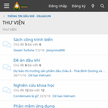
Đăng nhập
Đăng ký
THÔNG TIN DẦU KHÍ - OILGAS.VN
THƯ VIỆN
THƯ VIỆN
Sách công trình biển
Chủ đề
5
Bài viết
6
Steam Turbine
7/2/18
Jessynina990
Đề án dầu khí
Chủ đề
6
Bài viết
6
Dự báo thị trường sản phẩm dầu châu Á - Thái Bình Dương và Việt Nam đến năm 2035
28/11/16
Oil Gas Vietnam
Nghiên cứu khoa học
Chủ đề
12
Bài viết
12
Condensate là gì?
23/5/18
Oil Gas Vietnam
Phần mềm ứng dụng