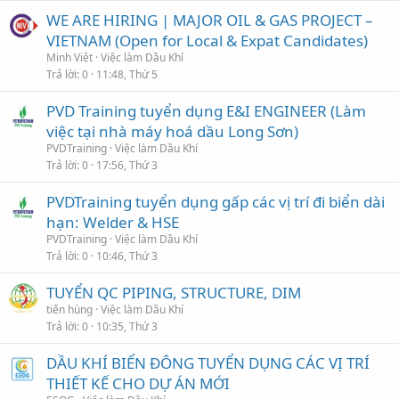
WE ARE HIRING | MAJOR OIL & GAS PROJECT –
VIETNAM (Open for Local & Expat Candidates)
Minh Việt
Việc làm Dầu Khí
Trả lời
0
11:48, Thứ 5
PVD Training tuyển dụng E&I ENGINEER (Làm
việc tại nhà máy hoá dầu Long Sơn)
PVDTraining
Việc làm Dầu Khí
Trả lời
0
17:56, Thứ 3
PVDTraining tuyển dụng gấp các vị trí đi biển dài
hạn: Welder & HSE
PVDTraining
Việc làm Dầu Khí
Trả lời
0
10:46, Thứ 3
TUYỂN QC PIPING, STRUCTURE, DIM
tiến hùng
Việc làm Dầu Khí
Trả lời
0
10:35, Thứ 3
DẦU KHÍ BIỂN ĐÔNG TUYỂN DỤNG CÁC VỊ TRÍ
THIẾT KẾ CHO DỰ ÁN MỚI