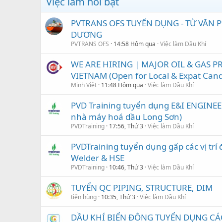
Việc làm nổi bật
PVTRANS OFS TUYỂN DỤNG - TỪ VĂN 
DƯƠNG
PVTRANS OFS
14:58 Hôm qua
Việc làm Dầu Khí
WE ARE HIRING | MAJOR OIL & GAS PR
VIETNAM (Open for Local & Expat Cand
Minh Việt
11:48 Hôm qua
Việc làm Dầu Khí
PVD Training tuyển dụng E&I ENGINEER
nhà máy hoá dầu Long Sơn)
PVDTraining
17:56, Thứ 3
Việc làm Dầu Khí
PVDTraining tuyển dụng gấp các vị trí đ
Welder & HSE
PVDTraining
10:46, Thứ 3
Việc làm Dầu Khí
TUYỂN QC PIPING, STRUCTURE, DIM
tiến hùng
10:35, Thứ 3
Việc làm Dầu Khí
DẦU KHÍ BIỂN ĐÔNG TUYỂN DỤNG CÁC 