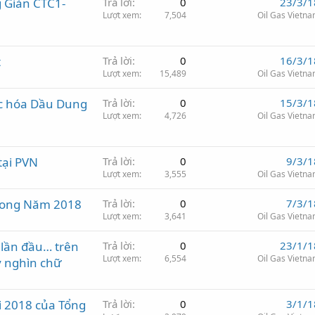
g Giàn CTC1-
Trả lời
0
23/3/1
Lượt xem
7,504
Oil Gas Vietn
t
Trả lời
0
16/3/1
Lượt xem
15,489
Oil Gas Vietn
c hóa Dầu Dung
Trả lời
0
15/3/1
Lượt xem
4,726
Oil Gas Vietn
tại PVN
Trả lời
0
9/3/1
Lượt xem
3,555
Oil Gas Vietn
rong Năm 2018
Trả lời
0
7/3/1
Lượt xem
3,641
Oil Gas Vietn
 lần đầu… trên
Trả lời
0
23/1/1
Lượt xem
6,554
Oil Gas Vietn
y nghìn chữ
 2018 của Tổng
Trả lời
0
3/1/1