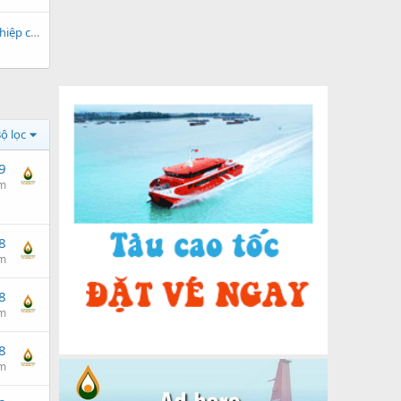
11 Quy tắc đạo đức nghề nghiệp của Người lao động dầu khí
ộ lọc
9
am
8
am
8
am
8
am