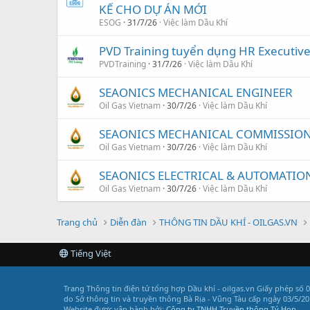
KẾ CHO DỰ ÁN MỚI
ESOG
31/7/26
Việc làm Dầu Khí
PVD Training tuyển dụng HR Executiv
PVDTraining
31/7/26
Việc làm Dầu Khí
SEAONICS MECHANICAL ENGINEER
Oil Gas Vietnam
30/7/26
Việc làm Dầu Khí
SEAONICS MECHANICAL COMMISSION
Oil Gas Vietnam
30/7/26
Việc làm Dầu Khí
SEAONICS ELECTRICAL & AUTOMATIO
Oil Gas Vietnam
30/7/26
Việc làm Dầu Khí
Trang chủ
Diễn đàn
THÔNG TIN DẦU KHÍ - OILGAS.VN
Tiếng Việt
Trang Thông tin điện tử tổng hợp Dầu khí - oilgas.vn
Giấy phép số 
do Sở thông tin và truyền thông Bà Rịa - Vũng Tàu cấp ngày 03/5/20
Website được vận hành bởi:
Công ty TNHH Truyền thông Tý Hon