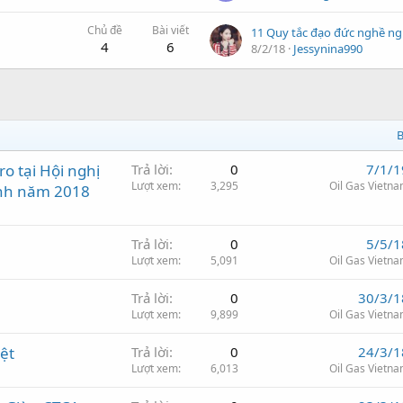
Chủ đề
Bài viết
4
6
8/2/18
Jessynina990
B
o tại Hội nghị
Trả lời
0
7/1/1
Lượt xem
3,295
Oil Gas Vietn
anh năm 2018
Trả lời
0
5/5/1
Lượt xem
5,091
Oil Gas Vietn
Trả lời
0
30/3/1
Lượt xem
9,899
Oil Gas Vietn
ệt
Trả lời
0
24/3/1
Lượt xem
6,013
Oil Gas Vietn