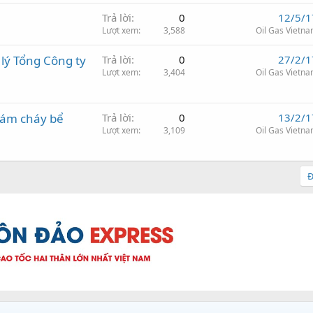
Trả lời
0
12/5/1
Lượt xem
3,588
Oil Gas Vietn
lý Tổng Công ty
Trả lời
0
27/2/1
Lượt xem
3,404
Oil Gas Vietn
đám cháy bể
Trả lời
0
13/2/1
Lượt xem
3,109
Oil Gas Vietn
Đ