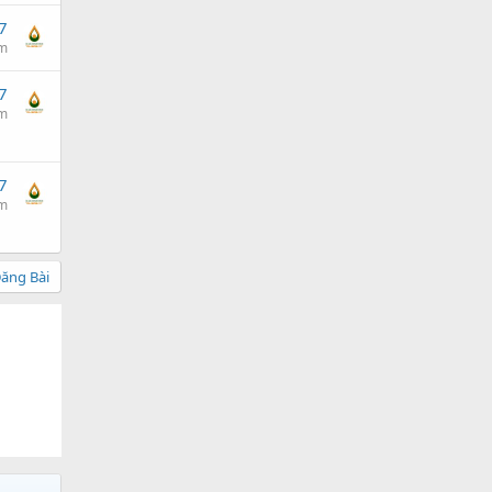
7
am
7
am
7
am
ăng Bài