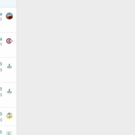
a
S
a
ệt
3
ng
3
ng
3
ng
6