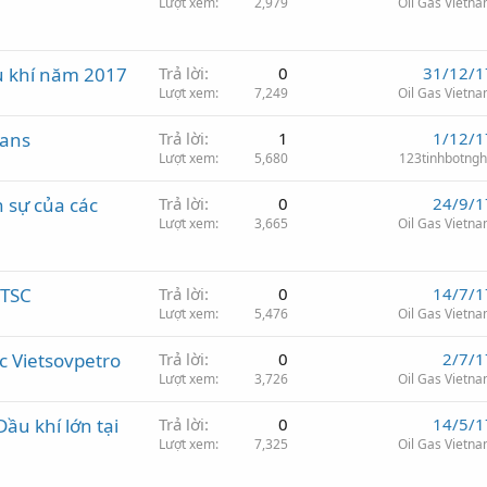
Lượt xem
2,979
Oil Gas Vietn
u khí năm 2017
Trả lời
0
31/12/1
Lượt xem
7,249
Oil Gas Vietn
rans
Trả lời
1
1/12/1
Lượt xem
5,680
123tinhbotng
 sự của các
Trả lời
0
24/9/1
Lượt xem
3,665
Oil Gas Vietn
PTSC
Trả lời
0
14/7/1
Lượt xem
5,476
Oil Gas Vietn
c Vietsovpetro
Trả lời
0
2/7/1
Lượt xem
3,726
Oil Gas Vietn
ầu khí lớn tại
Trả lời
0
14/5/1
Lượt xem
7,325
Oil Gas Vietn