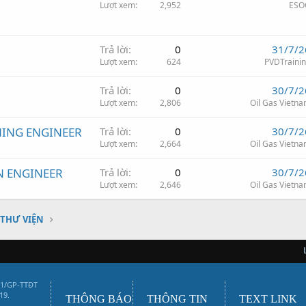
Lượt xem
2,952
ESO
e
Trả lời
0
31/7/2
Lượt xem
624
PVDTraini
Trả lời
0
30/7/2
Lượt xem
2,806
Oil Gas Vietn
ING ENGINEER
Trả lời
0
30/7/2
Lượt xem
2,664
Oil Gas Vietn
N ENGINEER
Trả lời
0
30/7/2
Lượt xem
2,646
Oil Gas Vietn
THƯ VIỆN
01/GP-TTĐT
19.
THÔNG BÁO
THÔNG TIN
TEXT LINK