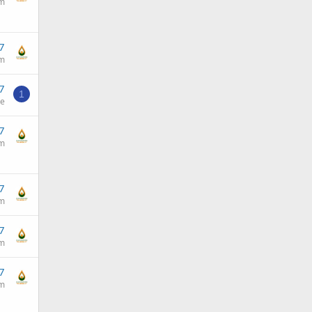
am
7
am
7
1
he
7
am
7
am
7
am
7
am