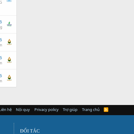
G
6
ng
6
am
6
am
6
am
Liên hệ
Nội quy
Privacy policy
Trợ giúp
Trang chủ
R
S
S
ĐỐI TÁC