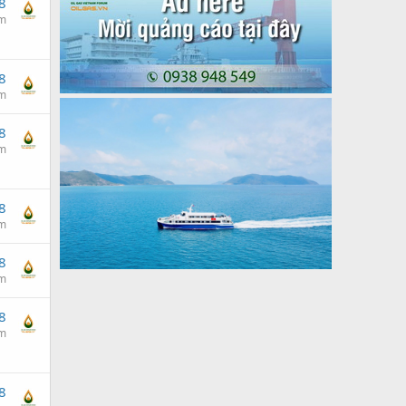
8
am
8
am
8
am
8
am
8
am
8
am
8