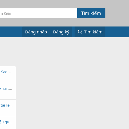
Đăng nhập
Đăng ký
Tìm kiếm
PetroVietnam signs deals on Sao Vang-Dai Nguyet gas field exploitation
Luận án tốt nghiệp: Dự báo khai thác khí và khí ngưng tụ, mỏ khí Thiên Ưng
Quy chế Quản lý và sử dụng tài liệu mật trong ngành Dầu khí
Phào PU sẽ chất lượng và hiệu quả ra sao?