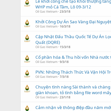
Lễ khởi công chế tạo Khối thượng tần
WHP mỏ Cá Tầm, Lô 09-3/12
Oil Gas Vietnam
23/3/18
Khởi Công Dự Án Sao Vàng Đại Nguyệ
Oil Gas Vietnam
16/3/18
Cập Nhật Đấu Thầu Quốc Tế Dự Án Lọ
Quất (DQRE)
Oil Gas Vietnam
15/3/18
Cổ phần hóa & Thu hồi vốn Nhà nước 
Oil Gas Vietnam
9/3/18
PVN: Những Thách Thức Và Vận Hội T
Oil Gas Vietnam
7/3/18
Chuyện tình nàng Sài thành và chàng
giàn khoan, tỏ tình bằng file word mấ
Oil Gas Vietnam
23/1/18
Cảm nhận về thông điệp đầu năm mới