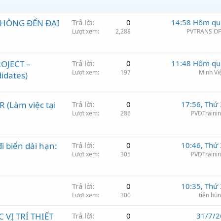
PHÒNG ĐẾN ĐẠI
Trả lời
0
14:58 Hôm qu
Lượt xem
2,288
PVTRANS OF
OJECT –
Trả lời
0
11:48 Hôm qu
Lượt xem
197
Minh Vi
idates)
 (Làm việc tại
Trả lời
0
17:56, Thứ 
Lượt xem
286
PVDTraini
i biển dài hạn:
Trả lời
0
10:46, Thứ 
Lượt xem
305
PVDTraini
Trả lời
0
10:35, Thứ 
Lượt xem
300
tiến hù
VỊ TRÍ THIẾT
Trả lời
0
31/7/2