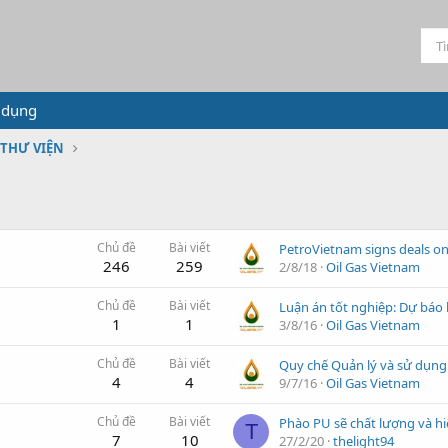
 dụng
THƯ VIỆN
Chủ đề
Bài viết
246
259
2/8/18
Oil Gas Vietnam
Chủ đề
Bài viết
1
1
3/8/16
Oil Gas Vietnam
Chủ đề
Bài viết
4
4
9/7/16
Oil Gas Vietnam
Chủ đề
Bài viết
T
7
10
27/2/20
thelight94