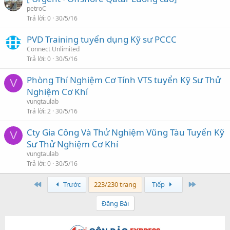
petroC
Trả lời
0
30/5/16
PVD Training tuyển dụng Kỹ sư PCCC
Connect Unlimited
Trả lời
0
30/5/16
Phòng Thí Nghiệm Cơ Tính VTS tuyển Kỹ Sư Thử
V
Nghiệm Cơ Khí
vungtaulab
Trả lời
2
30/5/16
Cty Gia Công Và Thử Nghiệm Vũng Tàu Tuyển Kỹ
V
Sư Thử Nghiệm Cơ Khí
vungtaulab
Trả lời
0
30/5/16
First
Last
Trước
223/230 trang
Tiếp
Đăng Bài