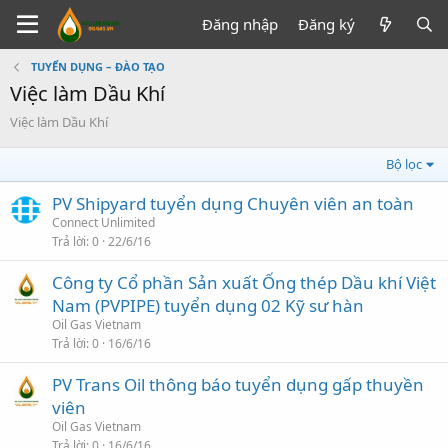
Đăng nhập
Đăng ký
TUYỂN DỤNG – ĐÀO TẠO
Việc làm Dầu Khí
Việc làm Dầu Khí
Bộ lọc
PV Shipyard tuyển dụng Chuyên viên an toàn
Connect Unlimited
Trả lời
0
22/6/16
Công ty Cổ phần Sản xuất Ống thép Dầu khí Việt
Nam (PVPIPE) tuyển dụng 02 Kỹ sư hàn
Oil Gas Vietnam
Trả lời
0
16/6/16
PV Trans Oil thông báo tuyển dụng gấp thuyền
viên
Oil Gas Vietnam
Trả lời
0
16/6/16