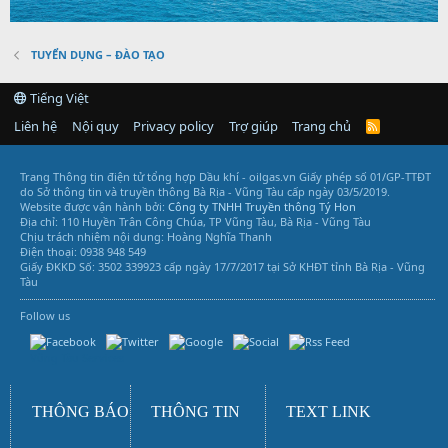
TUYỂN DỤNG – ĐÀO TẠO
Tiếng Việt
Liên hệ
Nội quy
Privacy policy
Trợ giúp
Trang chủ
R
S
S
Trang Thông tin điện tử tổng hợp Dầu khí - oilgas.vn
Giấy phép số 01/GP-TTĐT
do Sở thông tin và truyền thông Bà Rịa - Vũng Tàu cấp ngày 03/5/2019.
Website được vận hành bởi:
Công ty TNHH Truyền thông Tý Hon
Địa chỉ: 110 Huyền Trân Công Chúa, TP Vũng Tàu, Bà Rịa - Vũng Tàu
Chịu trách nhiệm nội dung: Hoàng Nghĩa Thanh
Điện thoại: 0938 948 549
Giấy ĐKKD Số: 3502 339923 cấp ngày 17/7/2017 tại Sở KHĐT tỉnh Bà Rịa - Vũng
Tàu
Follow us
Vũng Tàu Services
THÔNG BÁO
THÔNG TIN
TEXT LINK