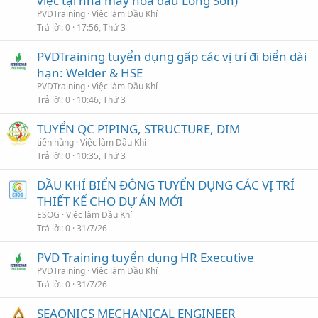
việc tại nhà máy hoá dầu Long Sơn)
PVDTraining
Việc làm Dầu Khí
Trả lời
0
17:56, Thứ 3
PVDTraining tuyển dụng gấp các vị trí đi biển dài
hạn: Welder & HSE
PVDTraining
Việc làm Dầu Khí
Trả lời
0
10:46, Thứ 3
TUYỂN QC PIPING, STRUCTURE, DIM
tiến hùng
Việc làm Dầu Khí
Trả lời
0
10:35, Thứ 3
DẦU KHÍ BIỂN ĐÔNG TUYỂN DỤNG CÁC VỊ TRÍ
THIẾT KẾ CHO DỰ ÁN MỚI
ESOG
Việc làm Dầu Khí
Trả lời
0
31/7/26
PVD Training tuyển dụng HR Executive
PVDTraining
Việc làm Dầu Khí
Trả lời
0
31/7/26
SEAONICS MECHANICAL ENGINEER