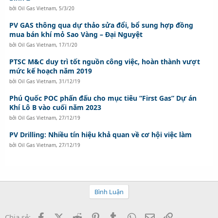
bởi
Oil Gas Vietnam
,
5/3/20
PV GAS thông qua dự thảo sửa đổi, bổ sung hợp đồng
mua bán khí mỏ Sao Vàng – Đại Nguyệt
bởi
Oil Gas Vietnam
,
17/1/20
PTSC M&C duy trì tốt nguồn công việc, hoàn thành vượt
mức kế hoạch năm 2019
bởi
Oil Gas Vietnam
,
31/12/19
Phú Quốc POC phấn đấu cho mục tiêu “First Gas” Dự án
Khí Lô B vào cuối năm 2023
bởi
Oil Gas Vietnam
,
27/12/19
PV Drilling: Nhiều tín hiệu khả quan về cơ hội việc làm
bởi
Oil Gas Vietnam
,
27/12/19
Bình Luận
Facebook
X (Twitter)
Reddit
Pinterest
Tumblr
WhatsApp
Email
Link
Chia sẻ: