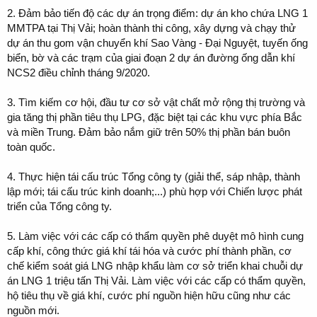
Asia 300;...
2. Đảm bảo tiến độ các dự án trọng điểm: dự án kho chứa LNG 1
MMTPA tại Thị Vải; hoàn thành thi công, xây dựng và chạy thử
dự án thu gom vận chuyển khí Sao Vàng - Đại Nguyệt, tuyến ống
biển, bờ và các trạm của giai đoạn 2 dự án đường ống dẫn khí
NCS2 điều chỉnh tháng 9/2020.
3. Tìm kiếm cơ hội, đầu tư cơ sở vật chất mở rộng thị trường và
gia tăng thị phần tiêu thụ LPG, đặc biệt tại các khu vực phía Bắc
và miền Trung. Đảm bảo nắm giữ trên 50% thị phần bán buôn
toàn quốc.
4. Thực hiện tái cấu trúc Tổng công ty (giải thể, sáp nhập, thành
lập mới; tái cấu trúc kinh doanh;...) phù hợp với Chiến lược phát
triển của Tổng công ty.
5. Làm việc với các cấp có thẩm quyền phê duyệt mô hình cung
cấp khí, công thức giá khí tái hóa và cước phí thành phần, cơ
chế kiểm soát giá LNG nhập khẩu làm cơ sở triển khai chuỗi dự
án LNG 1 triệu tấn Thị Vải. Làm việc với các cấp có thẩm quyền,
hộ tiêu thụ về giá khí, cước phí nguồn hiện hữu cũng như các
nguồn mới.