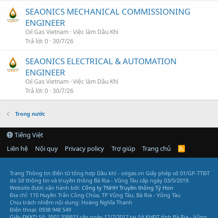
SEAONICS MECHANICAL COMMISSIONING
ENGINEER
Oil Gas Vietnam
Việc làm Dầu Khí
Trả lời
0
30/7/26
SEAONICS ELECTRICAL & AUTOMATION
ENGINEER
Oil Gas Vietnam
Việc làm Dầu Khí
Trả lời
0
30/7/26
Trong nước
Tiếng Việt
Liên hệ
Nội quy
Privacy policy
Trợ giúp
Trang chủ
R
S
S
Trang Thông tin điện tử tổng hợp Dầu khí - oilgas.vn
Giấy phép số 01/GP-TTĐT
do Sở thông tin và truyền thông Bà Rịa - Vũng Tàu cấp ngày 03/5/2019.
Website được vận hành bởi:
Công ty TNHH Truyền thông Tý Hon
Địa chỉ: 110 Huyền Trân Công Chúa, TP Vũng Tàu, Bà Rịa - Vũng Tàu
Chịu trách nhiệm nội dung: Hoàng Nghĩa Thanh
Điện thoại: 0938 948 549
Giấy ĐKKD Số: 3502 339923 cấp ngày 17/7/2017 tại Sở KHĐT tỉnh Bà Rịa - Vũng