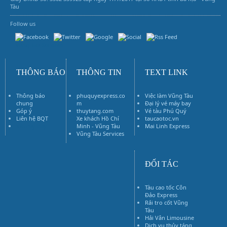
Tàu
Follow us
Vũng Tàu Services
THÔNG BÁO
THÔNG TIN
TEXT LINK
Thông báo
phuquyexpress.co
Việc làm Vũng Tàu
chung
m
Đại lý vé máy bay
Góp ý
thuytang.com
Vé tàu Phú Quý
Liên hệ BQT
Xe khách Hồ Chí
taucaotoc.vn
Vé máy bay
Minh - Vũng Tàu
Mai Linh Express
Vũng Tàu Services
ĐỐI TÁC
Tàu cao tốc Côn
Đảo Express
Rải tro cốt Vũng
Tàu
Hải Vân Limousine
Dịch vụ thủy táng