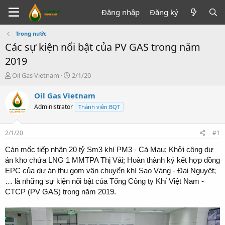
Đăng nhập
Đăng ký
Trong nước
Các sự kiện nổi bật của PV GAS trong năm
2019
T
N
Oil Gas Vietnam
2/1/20
h
g
r
à
Oil Gas Vietnam
e
y
Administrator
Thành viên BQT
a
g
d
ử
s
i
2/1/20
#1
t
a
Cán mốc tiếp nhận 20 tỷ Sm3 khí PM3 - Cà Mau; Khởi công dự
r
án kho chứa LNG 1 MMTPA Thị Vải; Hoàn thành ký kết hợp đồng
t
EPC của dự án thu gom vận chuyển khí Sao Vàng - Đại Nguyệt;
e
… là những sự kiện nổi bật của Tổng Công ty Khí Việt Nam -
r
CTCP (PV GAS) trong năm 2019.