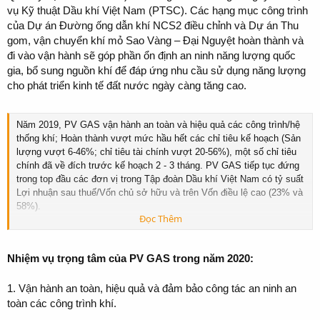
vụ Kỹ thuật Dầu khí Việt Nam (PTSC). Các hạng mục công trình
của Dự án Đường ống dẫn khí NCS2 điều chỉnh và Dự án Thu
gom, vận chuyển khí mỏ Sao Vàng – Đại Nguyệt hoàn thành và
đi vào vận hành sẽ góp phần ổn định an ninh năng lượng quốc
gia, bổ sung nguồn khí để đáp ứng nhu cầu sử dụng năng lượng
cho phát triển kinh tế đất nước ngày càng tăng cao.
Năm 2019, PV GAS vận hành an toàn và hiệu quả các công trình/hệ
thống khí; Hoàn thành vượt mức hầu hết các chỉ tiêu kế hoạch (Sản
lượng vượt 6-46%; chỉ tiêu tài chính vượt 20-56%), một số chỉ tiêu
chính đã về đích trước kế hoạch 2 - 3 tháng. PV GAS tiếp tục đứng
trong top đầu các đơn vị trong Tập đoàn Dầu khí Việt Nam có tỷ suất
Lợi nhuận sau thuế/Vốn chủ sở hữu và trên Vốn điều lệ cao (23% và
58%).
Đọc Thêm
PV GAS Được các tổ chức uy tín trong và ngoài nước đánh giá cao:
3 năm liên tiếp đứng thứ 3 trong danh sách 1.000 doanh nghiệp nộp
Nhiệm vụ trọng tâm của PV GAS trong năm 2020:
thuế thu nhập doanh nghiệp lớn nhất Việt Nam; đứng thứ 6 trong Top
500 doanh nghiệp lợi nhuận tốt nhất Việt Nam năm 2019; đứng thứ 5
1. Vận hành an toàn, hiệu quả và đảm bảo công tác an ninh an
trong Top 20 doanh nghiệp vốn hóa lớn nhất thị trường Việt Nam; lần
thứ 7 liên tiếp nhận Vinh danh Top 50 công ty niêm yết tốt nhất Việt
toàn các công trình khí.
Nam; thuộc 100 doanh nghiệp hàng đầu của bảng xếp hạng Nikkei