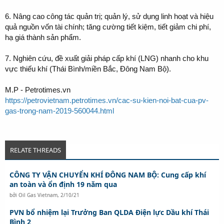
6. Nâng cao công tác quản trị; quản lý, sử dụng linh hoạt và hiệu
quả nguồn vốn tài chính; tăng cường tiết kiệm, tiết giảm chi phí,
hạ giá thành sản phẩm.
7. Nghiên cứu, đề xuất giải pháp cấp khí (LNG) nhanh cho khu
vực thiếu khí (Thái Bình/miền Bắc, Đông Nam Bộ).
M.P - Petrotimes.vn
https://petrovietnam.petrotimes.vn/cac-su-kien-noi-bat-cua-pv-
gas-trong-nam-2019-560044.html
RELATE THREADS
CÔNG TY VẬN CHUYỂN KHÍ ĐÔNG NAM BỘ: Cung cấp khí
an toàn và ổn định 19 năm qua
bởi
Oil Gas Vietnam
,
2/10/21
PVN bổ nhiệm lại Trưởng Ban QLDA Điện lực Dầu khí Thái
Bình 2