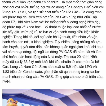
thành và đi vào vận hành chính thức – là một mốc thời gian đáng
nhớ đối với nhiều thế hệ người lao động của Công ty Chế biến khí
Vũng Tàu (KVT) và lịch sử phát triển của PV GAS. Là công trình
khí phức tạp đầu tiên trên bờ của PV GAS cũng như của Tập
đoàn Dầu khí Việt Nam với hệ thống thiết bị công nghệ hiện đại,
độ phức tạp về khoa học – kỹ thuật thuộc loại cao nhất cả nước
lúc bấy giờ, mức độ rủi ro lớn vì vận hành trong điều kiện khắc
nghiệt. Trong khi đó, đội ngũ cán bộ kỹ thuật, tiếp nhận và vận
hành còn non nớt, ít kinh nghiệm. Tuy nhiên, bằng những nỗ lực,
tâm huyết, quyết tâm dấn thân không quản ngại gian khó, chỉ sau
vài năm hoạt động, đội ngũ lao động PV GAS đã nắm bắt và làm
chủ hoàn toàn hoạt động của Nhà máy. Trải qua 20 năm, Nhà
máy đã xử lý 33,2 tỷ mét khối khí tiêu chuẩn từ các mỏ của bể
Cửu Long và Nam Côn Sơn; sản xuất ra 5,9 triệu tấn LPG và
1,83 triệu tấn Condensate, góp phần rất quan trọng trong sự lớn
mạnh nhanh chóng của PV GAS, đóng góp cho sự phát triển của
PVN.