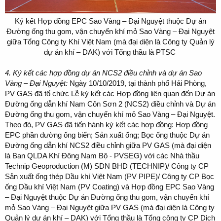
Ký kết Hợp đồng EPC Sao Vàng – Đại Nguyệt thuộc Dự án
Đường ống thu gom, vận chuyển khí mỏ Sao Vàng – Đại Nguyệt
giữa Tổng Công ty Khí Việt Nam (mà đại diện là Công ty Quản lý
dự án khí – DAK) với Tổng thầu là PTSC
4. Ký kết các hợp đồng dự án NCS2 điều chỉnh và dự án Sao
Vàng – Đại Nguyệt:
Ngày 10/10/2019, tại thành phố Hải Phòng,
PV GAS đã tổ chức Lễ ký kết các Hợp đồng liên quan đến Dự án
Đường ống dẫn khí Nam Côn Sơn 2 (NCS2) điều chỉnh và Dự án
Đường ống thu gom, vận chuyển khí mỏ Sao Vàng – Đại Nguyệt.
Theo đó, PV GAS đã tiến hành ký kết các hợp đồng: Hợp đồng
EPC phần đường ống biển; Sản xuất ống; Bọc ống thuộc Dự án
Đường ống dẫn khí NCS2 điều chỉnh giữa PV GAS (mà đại diện
là Ban QLDA Khí Đông Nam Bộ - PVSEG) với các Nhà thầu
Technip Geoproduction (M) SDN BHD (TECHNIP)/ Công ty CP
Sản xuất ống thép Dầu khí Việt Nam (PV PIPE)/ Công ty CP Bọc
ống Dầu khí Việt Nam (PV Coating) và Hợp đồng EPC Sao Vàng
– Đại Nguyệt thuộc Dự án Đường ống thu gom, vận chuyển khí
mỏ Sao Vàng – Đại Nguyệt giữa PV GAS (mà đại diện là Công ty
Quản lý dự án khí – DAK) với Tổng thầu là Tổng công ty CP Dịch