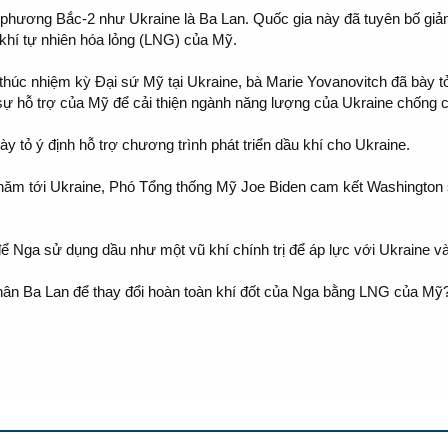
phương Bắc-2 như Ukraine là Ba Lan. Quốc gia này đã tuyên bố gi
 khí tự nhiên hóa lỏng (LNG) của Mỹ.
t thúc nhiệm kỳ Đại sứ Mỹ tại Ukraine, bà Marie Yovanovitch đã bày 
ự hỗ trợ của Mỹ để cải thiện ngành năng lượng của Ukraine chống ch
y tỏ ý định hỗ trợ chương trình phát triển dầu khí cho Ukraine.
thăm tới Ukraine, Phó Tổng thống Mỹ Joe Biden cam kết Washington
 Nga sử dụng dầu như một vũ khí chính trị để áp lực với Ukraine 
chân Ba Lan để thay đổi hoàn toàn khí đốt của Nga bằng LNG của Mỹ