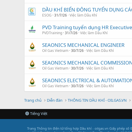
DẦU KHÍ BIỂN ĐÔNG TUYỂN DỤNG CÁC 
ESOG
31/7/26
Việc làm Dầu Khí
PVD Training tuyển dụng HR Executiv
PVDTraining
31/7/26
Việc làm Dầu Khí
SEAONICS MECHANICAL ENGINEER
Oil Gas Vietnam
30/7/26
Việc làm Dầu Khí
SEAONICS MECHANICAL COMMISSION
Oil Gas Vietnam
30/7/26
Việc làm Dầu Khí
SEAONICS ELECTRICAL & AUTOMATIO
Oil Gas Vietnam
30/7/26
Việc làm Dầu Khí
Trang chủ
Diễn đàn
THÔNG TIN DẦU KHÍ - OILGAS.VN
Tiếng Việt
Trang Thông tin điện tử tổng hợp Dầu khí - oilgas.vn
Giấy phép số 