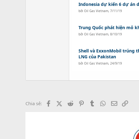
Indonesia dự kiến 6 dự án 
bởi
Oil Gas Vietnam
,
7/11/19
Trung Quốc phát hiện mỏ kh
bởi
Oil Gas Vietnam
,
8/10/19
Shell và ExxonMobil trúng
LNG của Pakistan
bởi
Oil Gas Vietnam
,
24/9/19
Facebook
X (Twitter)
Reddit
Pinterest
Tumblr
WhatsApp
Email
Link
Chia sẻ: