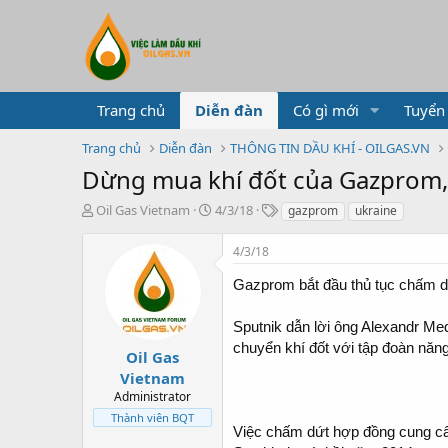
Trang chủ
Diễn đàn
Có gì mới
Tuyển
Trang chủ
Diễn đàn
THÔNG TIN DẦU KHÍ - OILGAS.VN
Dừng mua khí đốt của Gazprom,
T
N
T
Oil Gas Vietnam
4/3/18
gazprom
ukraine
h
g
ừ
r
à
k
4/3/18
e
y
h
a
g
ó
Gazprom bắt đầu thủ tục chấm d
d
ử
a
s
i
Sputnik dẫn lời ông Alexandr Me
t
chuyển khí đốt với tập đoàn năn
a
Oil Gas
r
Vietnam
t
Administrator
e
Thành viên BQT
r
Việc chấm dứt hợp đồng cung cấp