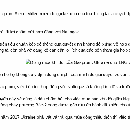
zprom Alexei Miller trước đó gọi kết quả của tòa Trọng tài là quyết đị
i đi tới chấm dứt hợp đồng với Naftogaz.
 trên tiêu chuẩn kép để thông qua quyết định không đối xứng về hợp 
g tài còn phá vỡ đáng kể cán cân lợi ích của các bên tham gia hợp đ
 bố họ không có ý định dùng chi phí của mình để giải quyết về vấn đ
azprom, việc tiếp tục hợp đồng với Naftogaz là không kinh tế và khôn
ển này sẽ cũng là dấu chấm hết cho việc mua bán khí đốt giữa Nga 
ng chảy phương Bắc-2 đang được gấp rút tiến hành đã khiến cho tình
 năm 2017 Ukraine phải vất vả trải qua mùa đông thiếu thốn thì việ