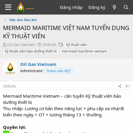
Đăng nhập
Đăng ký
Việc làm Dầu Khí
MERMAID MARITIME VIỆT NAM TUYỂN DỤNG
KỸ THUẬT VIÊN
T
N
T
Oil Gas Vietnam
29/6/26
kỹ thuật viên
h
g
ừ
kỹ thuật viên bảo dưỡng thiết bị
mermaid maritime vietnam
r
à
k
e
y
h
Oil Gas Vietnam
a
g
ó
d
Administrator
ử
a
Thành viên BQT
s
i
t
29/6/26
#1
a
r
Mermaid Maritime Vietnam – cần tuyển Kỹ thuật viên bảo
t
dưỡng thiết bị
e
Thu nhập: Lương cơ bản theo năng lực + phụ cấp xa nhà/đi
r
biển theo ngày + OT + lương tháng 13 + thưởng.
Quyền lợi: