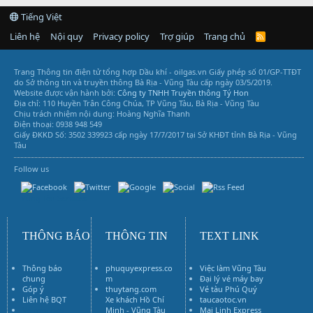
Tiếng Việt
Liên hệ
Nội quy
Privacy policy
Trợ giúp
Trang chủ
R
S
S
Trang Thông tin điện tử tổng hợp Dầu khí - oilgas.vn
Giấy phép số 01/GP-TTĐT
do Sở thông tin và truyền thông Bà Rịa - Vũng Tàu cấp ngày 03/5/2019.
Website được vận hành bởi:
Công ty TNHH Truyền thông Tý Hon
Địa chỉ: 110 Huyền Trân Công Chúa, TP Vũng Tàu, Bà Rịa - Vũng Tàu
Chịu trách nhiệm nội dung: Hoàng Nghĩa Thanh
Điện thoại: 0938 948 549
Giấy ĐKKD Số: 3502 339923 cấp ngày 17/7/2017 tại Sở KHĐT tỉnh Bà Rịa - Vũng
Tàu
Follow us
Vũng Tàu Services
THÔNG BÁO
THÔNG TIN
TEXT LINK
Thông báo
phuquyexpress.co
Việc làm Vũng Tàu
chung
m
Đại lý vé máy bay
Góp ý
thuytang.com
Vé tàu Phú Quý
Liên hệ BQT
Xe khách Hồ Chí
taucaotoc.vn
Vé máy bay
Minh - Vũng Tàu
Mai Linh Express