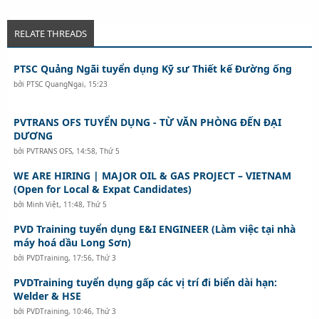
RELATE THREADS
PTSC Quảng Ngãi tuyển dụng Kỹ sư Thiết kế Đường ống
bởi
PTSC QuangNgai
,
15:23
PVTRANS OFS TUYỂN DỤNG - TỪ VĂN PHÒNG ĐẾN ĐẠI
DƯƠNG
bởi
PVTRANS OFS
,
14:58, Thứ 5
WE ARE HIRING | MAJOR OIL & GAS PROJECT – VIETNAM
(Open for Local & Expat Candidates)
bởi
Minh Việt
,
11:48, Thứ 5
PVD Training tuyển dụng E&I ENGINEER (Làm việc tại nhà
máy hoá dầu Long Sơn)
bởi
PVDTraining
,
17:56, Thứ 3
PVDTraining tuyển dụng gấp các vị trí đi biển dài hạn:
Welder & HSE
bởi
PVDTraining
,
10:46, Thứ 3