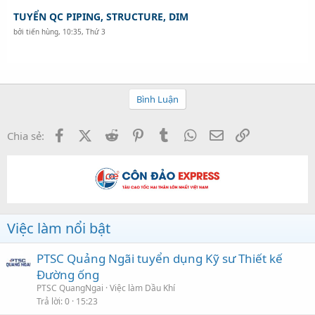
TUYỂN QC PIPING, STRUCTURE, DIM
bởi
tiến hùng
,
10:35, Thứ 3
Bình Luận
Facebook
X (Twitter)
Reddit
Pinterest
Tumblr
WhatsApp
Email
Link
Chia sẻ:
Việc làm nổi bật
PTSC Quảng Ngãi tuyển dụng Kỹ sư Thiết kế
Đường ống
PTSC QuangNgai
Việc làm Dầu Khí
Trả lời
0
15:23