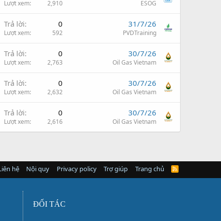
Lượt xem
2,910
ESOG
Trả lời
0
31/7/26
Lượt xem
592
PVDTraining
Trả lời
0
30/7/26
Lượt xem
2,763
Oil Gas Vietnam
Trả lời
0
30/7/26
Lượt xem
2,632
Oil Gas Vietnam
Trả lời
0
30/7/26
Lượt xem
2,616
Oil Gas Vietnam
Liên hệ
Nội quy
Privacy policy
Trợ giúp
Trang chủ
R
S
S
ĐỐI TÁC