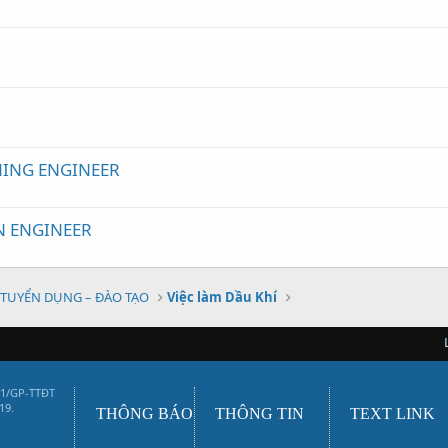
e
ING ENGINEER
N ENGINEER
TUYỂN DỤNG – ĐÀO TẠO
Việc làm Dầu Khí
01/GP-TTĐT
19.
THÔNG BÁO
THÔNG TIN
TEXT LINK