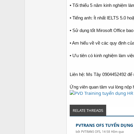
• Tối thiểu 5 năm kinh nghiệm là
• Tiếng anh: Ít nhất IELTS 5.0 h
• Sử dụng tốt Mirosoft Office b
• Am hiểu về về các quy định của
• Ưu tiên có kinh nghiệm làm vi
Liên hệ: Ms Tây 0904452492 để
Ứng viên quan tâm vui lòng nộp 
RELATE THREADS
PVTRANS OFS TUYỂN DỤNG
bởi
PVTRANS OFS
,
14:58 Hôm qua