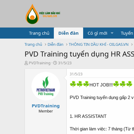
Trang chủ
Diễn đàn
Có gì mới
Tuyển
Trang chủ
Diễn đàn
THÔNG TIN DẦU KHÍ - OILGAS.VN
PVD Training tuyển dụng HR AS
T
N
PVDTraining
31/5/23
h
g
r
à
31/5/23
e
y
a
g
HOT JOB!!!
d
ử
s
i
PVD Training tuyển dụng gấp 2 v
t
PVDTraining
a
r
Member
t
1. HR ASSISTANT
e
r
Thời gian làm việc: 7 tháng (Từ 