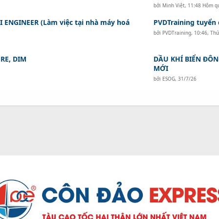
bởi
Minh Việt
,
11:48 Hôm q
I ENGINEER (Làm việc tại nhà máy hoá
PVDTraining tuyển d
bởi
PVDTraining
,
10:46, Th
RE, DIM
DẦU KHÍ BIỂN ĐÔN
MỚI
bởi
ESOG
,
31/7/26