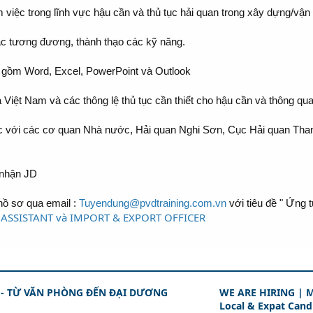
m việc trong lĩnh vực hậu cần và thủ tục hải quan trong xây dựng/vận
oặc tương đương, thành thạo các kỹ năng.
ao gồm Word, Excel, PowerPoint và Outlook
 Việt Nam và các thông lệ thủ tục cần thiết cho hậu cần và thông qua
ệc với các cơ quan Nhà nước, Hải quan Nghi Sơn, Cục Hải quan Than
 nhận JD
hồ sơ qua email :
Tuyendung@pvdtraining.com.vn
với tiêu đề " Ứng t
 - TỪ VĂN PHÒNG ĐẾN ĐẠI DƯƠNG
WE ARE HIRING | M
Local & Expat Cand