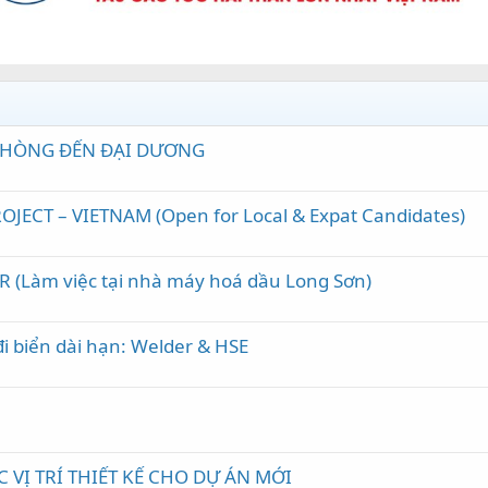
 PHÒNG ĐẾN ĐẠI DƯƠNG
JECT – VIETNAM (Open for Local & Expat Candidates)
R (Làm việc tại nhà máy hoá dầu Long Sơn)
đi biển dài hạn: Welder & HSE
VỊ TRÍ THIẾT KẾ CHO DỰ ÁN MỚI