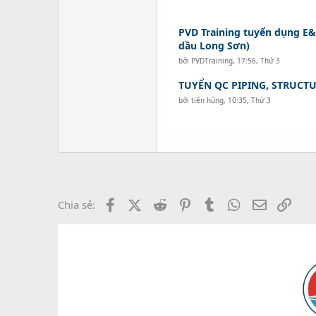
PVD Training tuyển dụng E&
dầu Long Sơn)
bởi
PVDTraining
,
17:56, Thứ 3
TUYỂN QC PIPING, STRUCTU
bởi
tiến hùng
,
10:35, Thứ 3
Facebook
X (Twitter)
Reddit
Pinterest
Tumblr
WhatsApp
Email
Link
Chia sẻ: