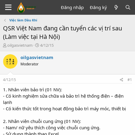
Đăng nhập
Đăng ký
Việc làm Dầu Khí
QSR Việt Nam đang cần tuyển các vị trí sau
(Làm việc tại Hà Nội)
T
N
oilgasvietnam
4/12/15
h
g
r
à
oilgasvietnam
e
y
Moderator
a
g
d
ử
s
i
4/12/15
#1
t
a
1. Nhân viên bảo trì (01 NV):
r
- Có kinh nghiệm sửa chữa và bảo trì hệ thống điện – điện
t
lạnh
e
- Có kiến thức tốt trong hoạt động bảo trì máy móc, thiết bị
r
2. Nhân viên chuỗi cung ứng (01 NV):
- Nam/ nữ yêu thích công việc chuỗi cung ứng.
- Sử dụng thành thạo Excel