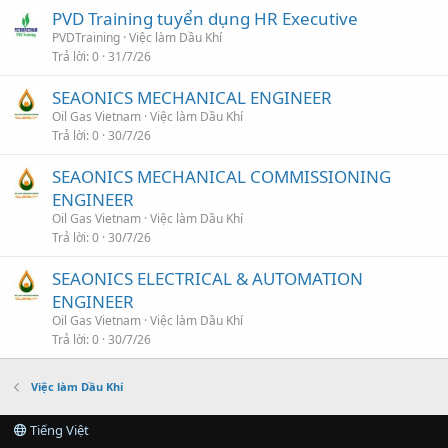
PVD Training tuyển dụng HR Executive
PVDTraining
Việc làm Dầu Khí
Trả lời
0
31/7/26
SEAONICS MECHANICAL ENGINEER
Oil Gas Vietnam
Việc làm Dầu Khí
Trả lời
0
30/7/26
SEAONICS MECHANICAL COMMISSIONING
ENGINEER
Oil Gas Vietnam
Việc làm Dầu Khí
Trả lời
0
30/7/26
SEAONICS ELECTRICAL & AUTOMATION
ENGINEER
Oil Gas Vietnam
Việc làm Dầu Khí
Trả lời
0
30/7/26
Việc làm Dầu Khí
Tiếng Việt