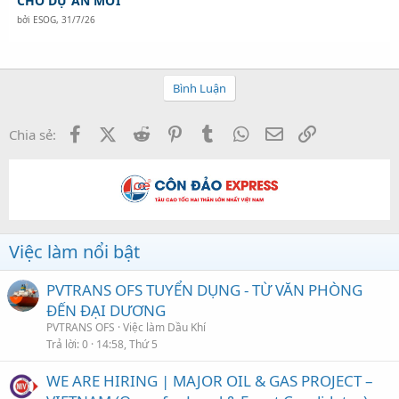
CHO DỰ ÁN MỚI
bởi
ESOG
,
31/7/26
Bình Luận
Facebook
X (Twitter)
Reddit
Pinterest
Tumblr
WhatsApp
Email
Link
Chia sẻ:
Việc làm nổi bật
PVTRANS OFS TUYỂN DỤNG - TỪ VĂN PHÒNG
ĐẾN ĐẠI DƯƠNG
PVTRANS OFS
Việc làm Dầu Khí
Trả lời
0
14:58, Thứ 5
WE ARE HIRING | MAJOR OIL & GAS PROJECT –