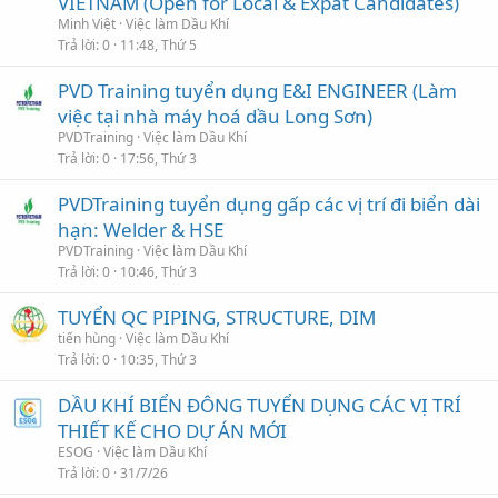
VIETNAM (Open for Local & Expat Candidates)
Minh Việt
Việc làm Dầu Khí
Trả lời
0
11:48, Thứ 5
PVD Training tuyển dụng E&I ENGINEER (Làm
việc tại nhà máy hoá dầu Long Sơn)
PVDTraining
Việc làm Dầu Khí
Trả lời
0
17:56, Thứ 3
PVDTraining tuyển dụng gấp các vị trí đi biển dài
hạn: Welder & HSE
PVDTraining
Việc làm Dầu Khí
Trả lời
0
10:46, Thứ 3
TUYỂN QC PIPING, STRUCTURE, DIM
tiến hùng
Việc làm Dầu Khí
Trả lời
0
10:35, Thứ 3
DẦU KHÍ BIỂN ĐÔNG TUYỂN DỤNG CÁC VỊ TRÍ
THIẾT KẾ CHO DỰ ÁN MỚI
ESOG
Việc làm Dầu Khí
Trả lời
0
31/7/26