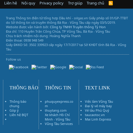
Liên hệ
Nội quy
Privacy policy
Trợ giúp
Trang chủ
R
S
S
Trang Thông tin điện tử tổng hợp Dầu khí - oilgas.vn
Giấy phép số 01/GP-TTĐT
do Sở thông tin và truyền thông Bà Rịa - Vũng Tàu cấp ngày 03/5/2019.
Website được vận hành bởi:
Công ty TNHH Truyền thông Tý Hon
Địa chỉ: 110 Huyền Trân Công Chúa, TP Vũng Tàu, Bà Rịa - Vũng Tàu
Chịu trách nhiệm nội dung: Hoàng Nghĩa Thanh
Điện thoại: 0938 948 549
Giấy ĐKKD Số: 3502 339923 cấp ngày 17/7/2017 tại Sở KHĐT tỉnh Bà Rịa - Vũng
Tàu
Follow us
Vũng Tàu Services
THÔNG BÁO
THÔNG TIN
TEXT LINK
Thông báo
phuquyexpress.co
Việc làm Vũng Tàu
chung
m
Đại lý vé máy bay
Góp ý
thuytang.com
Vé tàu Phú Quý
Liên hệ BQT
Xe khách Hồ Chí
taucaotoc.vn
Vé máy bay
Minh - Vũng Tàu
Mai Linh Express
Vũng Tàu Services