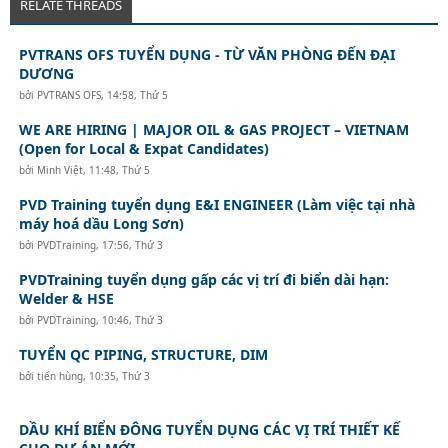
RELATE THREADS
PVTRANS OFS TUYỂN DỤNG - TỪ VĂN PHÒNG ĐẾN ĐẠI
DƯƠNG
bởi
PVTRANS OFS
,
14:58, Thứ 5
WE ARE HIRING | MAJOR OIL & GAS PROJECT – VIETNAM
(Open for Local & Expat Candidates)
bởi
Minh Việt
,
11:48, Thứ 5
PVD Training tuyển dụng E&I ENGINEER (Làm việc tại nhà
máy hoá dầu Long Sơn)
bởi
PVDTraining
,
17:56, Thứ 3
PVDTraining tuyển dụng gấp các vị trí đi biển dài hạn:
Welder & HSE
bởi
PVDTraining
,
10:46, Thứ 3
TUYỂN QC PIPING, STRUCTURE, DIM
bởi
tiến hùng
,
10:35, Thứ 3
DẦU KHÍ BIỂN ĐÔNG TUYỂN DỤNG CÁC VỊ TRÍ THIẾT KẾ