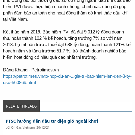
khí. Công tác bồi thường các sự cố trong ngành dầu khí của Bảo
hiểm PVI được thực hiện nhanh chóng, chính xác cũng đã góp
phần đảm bảo an toàn cho hoạt động thăm dò khai thác dầu khí
tại Việt Nam.
Kết thúc năm 2019, Bảo hiểm PVI đã đạt 9.012 tỷ đồng doanh
thu, hoàn thành 102 % kế hoạch, tăng trưởng 7% so với năm
2018. Lợi nhuận trước thuế đạt 688 tỷ đồng, hoàn thành 121% kế
hoạch năm và tăng trưởng 51,7 %, trở thành doanh nghiệp bảo
hiểm hoạt động có hiệu quả cao nhất thị trường.
Đăng Khang - Petrotimes.vn
https://petrotimes.vn/to-hop-du-an-...gia-tri-bao-hiem-len-den-3-ty-
usd-560869.html
RELATE THREADS
PTSC hướng đến đầu tư điện gió ngoài khơi
bởi
Oil Gas Vietnam
,
30/12/21