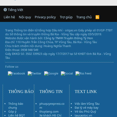
Tiếng Việt
Liên hệ
Nội quy
Privacy policy
Trợ giúp
Trang chủ
R
S
S
Trang Thông tin điện tử tổng hợp Dầu khí - oilgas.vn
Giấy phép số 01/GP-TTĐT
do Sở thông tin và truyền thông Bà Rịa - Vũng Tàu cấp ngày 03/5/2019.
Website được vận hành bởi:
Công ty TNHH Truyền thông Tý Hon
Địa chỉ: 110 Huyền Trân Công Chúa, TP Vũng Tàu, Bà Rịa - Vũng Tàu
Chịu trách nhiệm nội dung: Hoàng Nghĩa Thanh
Điện thoại: 0938 948 549
Giấy ĐKKD Số: 3502 339923 cấp ngày 17/7/2017 tại Sở KHĐT tỉnh Bà Rịa - Vũng
Tàu
Follow us
Vũng Tàu Services
THÔNG BÁO
THÔNG TIN
TEXT LINK
Thông báo
phuquyexpress.co
Việc làm Vũng Tàu
chung
m
Đại lý vé máy bay
Góp ý
thuytang.com
Vé tàu Phú Quý
Liên hệ BQT
Xe khách Hồ Chí
taucaotoc.vn