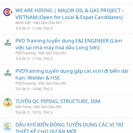
WE ARE HIRING | MAJOR OIL & GAS PROJECT –
VIETNAM (Open for Local & Expat Candidates)
Minh Việt
Việc làm Dầu Khí
Trả lời
0
11:48, Thứ 5
PVD Training tuyển dụng E&I ENGINEER (Làm
việc tại nhà máy hoá dầu Long Sơn)
PVDTraining
Việc làm Dầu Khí
Trả lời
0
17:56, Thứ 3
PVDTraining tuyển dụng gấp các vị trí đi biển dài
hạn: Welder & HSE
PVDTraining
Việc làm Dầu Khí
Trả lời
0
10:46, Thứ 3
TUYỂN QC PIPING, STRUCTURE, DIM
tiến hùng
Việc làm Dầu Khí
Trả lời
0
10:35, Thứ 3
DẦU KHÍ BIỂN ĐÔNG TUYỂN DỤNG CÁC VỊ TRÍ
THIẾT KẾ CHO DỰ ÁN MỚI