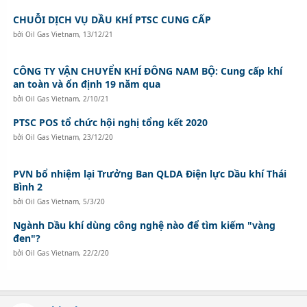
CHUỖI DỊCH VỤ DẦU KHÍ PTSC CUNG CẤP
bởi
Oil Gas Vietnam
,
13/12/21
CÔNG TY VẬN CHUYỂN KHÍ ĐÔNG NAM BỘ: Cung cấp khí
an toàn và ổn định 19 năm qua
bởi
Oil Gas Vietnam
,
2/10/21
PTSC POS tổ chức hội nghị tổng kết 2020
bởi
Oil Gas Vietnam
,
23/12/20
PVN bổ nhiệm lại Trưởng Ban QLDA Điện lực Dầu khí Thái
Bình 2
bởi
Oil Gas Vietnam
,
5/3/20
Ngành Dầu khí dùng công nghệ nào để tìm kiếm "vàng
đen"?
bởi
Oil Gas Vietnam
,
22/2/20