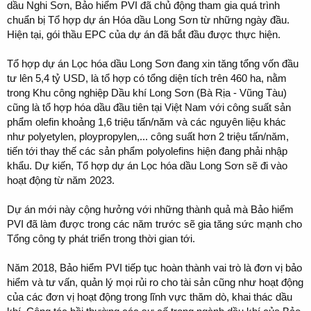
dầu Nghi Sơn, Bảo hiểm PVI đã chủ động tham gia quá trình
chuẩn bị Tổ hợp dự án Hóa dầu Long Sơn từ những ngày đầu.
Hiện tại, gói thầu EPC của dự án đã bắt đầu được thực hiện.
Tổ hợp dự án Lọc hóa dầu Long Sơn đang xin tăng tổng vốn đầu
tư lên 5,4 tỷ USD, là tổ hợp có tổng diện tích trên 460 ha, nằm
trong Khu công nghiệp Dầu khí Long Sơn (Bà Rịa - Vũng Tàu)
cũng là tổ hợp hóa dầu đầu tiên tại Việt Nam với công suất sản
phẩm olefin khoảng 1,6 triệu tấn/năm và các nguyên liệu khác
như polyetylen, ploypropylen,... công suất hơn 2 triệu tấn/năm,
tiến tới thay thế các sản phẩm polyolefins hiện đang phải nhập
khẩu. Dự kiến, Tổ hợp dự án Lọc hóa dầu Long Sơn sẽ đi vào
hoạt động từ năm 2023.
Dự án mới này cộng hưởng với những thành quả mà Bảo hiểm
PVI đã làm được trong các năm trước sẽ gia tăng sức mạnh cho
Tổng công ty phát triển trong thời gian tới.
Năm 2018, Bảo hiểm PVI tiếp tục hoàn thành vai trò là đơn vị bảo
hiểm và tư vấn, quản lý mọi rủi ro cho tài sản cũng như hoạt động
của các đơn vị hoạt động trong lĩnh vực thăm dò, khai thác dầu