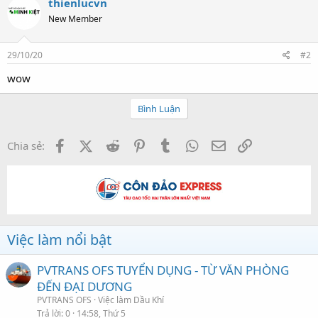
thienlucvn
New Member
29/10/20
#2
wow
Bình Luận
Facebook
X (Twitter)
Reddit
Pinterest
Tumblr
WhatsApp
Email
Link
Chia sẻ:
Việc làm nổi bật
PVTRANS OFS TUYỂN DỤNG - TỪ VĂN PHÒNG
ĐẾN ĐẠI DƯƠNG
PVTRANS OFS
Việc làm Dầu Khí
Trả lời
0
14:58, Thứ 5