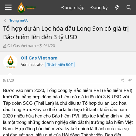
Đăng nhập
Đăng ký
Trong nước
Tổ hợp dự án Lọc hóa dầu Long Sơn có giá trị
Bảo hiểm lên đến 3 tỷ USD
T
N
Oil Gas Vietnam
9/1/20
h
g
r
à
Oil Gas Vietnam
e
y
Administrator
Thành viên BQT
a
g
d
ử
s
i
9/1/20
#1
t
a
Bước vào năm 2020, Tổng công ty Bảo hiểm PVI (Bảo hiểm PVI)
r
khởi đầu bằng hợp đồng bảo hiểm có giá trị lên tới 3 tỷ USD với
t
Tập đoàn SCG (Thái Lan) là chủ đầu tư Tổ hợp dự án Lọc hóa
e
dầu Long Sơn. Đây có thể coi là tín hiệu tốt lành, khởi đầu năm
r
2020 nhiều hứa hẹn cho Bảo hiểm PVI, tiếp tục khẳng định vị thế
là một trong những doanh nghiệp dẫn dắt thị trường bảo hiểm Việt
Nam. Hợp đồng bảo hiểm vừa ký kết chính là thành quả của sự
chỉ đạo sát sao, hiệu quả của Hội đồng Thành viên, Ban điều