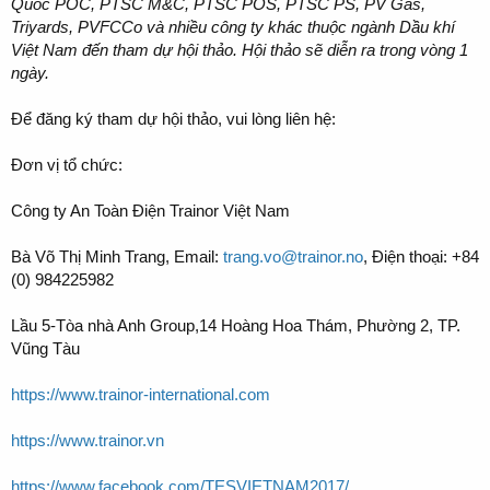
Quoc POC, PTSC M&C, PTSC POS, PTSC PS, PV Gas,
Triyards, PVFCCo và nhiều công ty khác thuộc ngành Dầu khí
Việt Nam đến tham dự hội thảo. Hội thảo sẽ diễn ra trong vòng 1
ngày.
Để đăng ký tham dự hội thảo, vui lòng liên hệ:
Đơn vị tổ chức:
Công ty An Toàn Điện Trainor Việt Nam
Bà Võ Thị Minh Trang, Email:
trang.vo@trainor.no
, Điện thoại: +84
(0) 984225982
Lầu 5-Tòa nhà Anh Group,14 Hoàng Hoa Thám, Phường 2, TP.
Vũng Tàu
https://www.trainor-international.com
https://www.trainor.vn
https://www.facebook.com/TESVIETNAM2017/