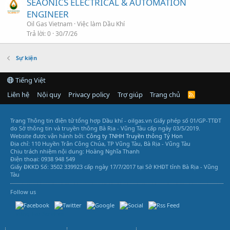
SEAONICS ELECTRICAL & AUTOMATION
ENGINEER
Oil Gas Vietnam
Việc làm Dầu Khí
Trả lời
0
30/7/26
Sự kiện
Tiếng Việt
Liên hệ
Nội quy
Privacy policy
Trợ giúp
Trang chủ
R
S
S
Trang Thông tin điện tử tổng hợp Dầu khí - oilgas.vn
Giấy phép số 01/GP-TTĐT
do Sở thông tin và truyền thông Bà Rịa - Vũng Tàu cấp ngày 03/5/2019.
Website được vận hành bởi:
Công ty TNHH Truyền thông Tý Hon
Địa chỉ: 110 Huyền Trân Công Chúa, TP Vũng Tàu, Bà Rịa - Vũng Tàu
Chịu trách nhiệm nội dung: Hoàng Nghĩa Thanh
Điện thoại: 0938 948 549
Giấy ĐKKD Số: 3502 339923 cấp ngày 17/7/2017 tại Sở KHĐT tỉnh Bà Rịa - Vũng
Tàu
Follow us
Vũng Tàu Services