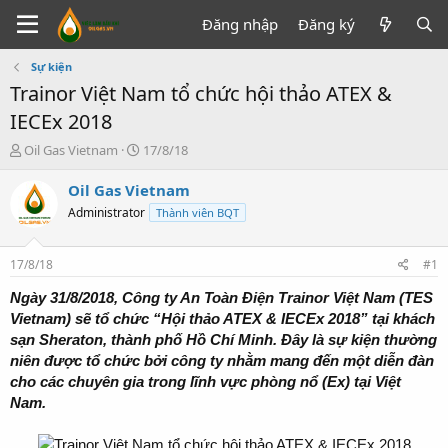
Đăng nhập
Đăng ký
Sự kiện
Trainor Việt Nam tổ chức hội thảo ATEX &
IECEx 2018
T
N
Oil Gas Vietnam
17/8/18
h
g
r
à
Oil Gas Vietnam
e
y
Administrator
Thành viên BQT
a
g
d
ử
s
i
17/8/18
#1
t
a
Ngày 31/8/2018, Công ty An Toàn Điện Trainor Việt Nam (TES
r
Vietnam) sẽ tổ chức “Hội thảo ATEX & IECEx 2018” tại khách
t
sạn Sheraton, thành phố Hồ Chí Minh. Đây là sự kiện thường
e
niên được tổ chức bởi công ty nhằm mang đến một diễn đàn
r
cho các chuyên gia trong lĩnh vực phòng nổ (Ex) tại Việt
Nam.