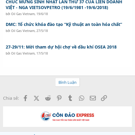
CHÚC MỪNG SINH NHẬT LẦN THỨ 37 CỦA LIÊN DOANH
VIỆT - NGA VIETSOVPETRO (19/6/1981 -19/6/2018)
bởi
Oil Gas Vietnam
,
19/6/18
DMC: Tổ chức khóa đào tạo “Kỹ thuật an toàn hóa chất”
bởi
Oil Gas Vietnam
,
27/5/18
27-29/11: Mời tham dự hội chợ về dầu khí OSEA 2018
bởi
Oil Gas Vietnam
,
17/5/18
Bình Luận
Facebook
X (Twitter)
Reddit
Pinterest
Tumblr
WhatsApp
Email
Link
Chia sẻ: