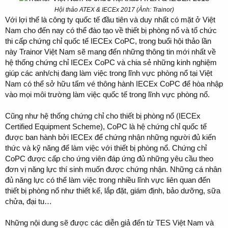
Hội thảo ATEX & IECEx 2017 (Ảnh: Trainor)
Với lợi thế là công ty quốc tế đầu tiên và duy nhất có mặt ở Việt
Nam cho đến nay có thể đào tạo về thiết bị phòng nổ và tổ chức
thi cấp chứng chỉ quốc tế IECEx CoPC, trong buổi hội thảo lần
này Trainor Việt Nam sẽ mang đến những thông tin mới nhất về
hệ thống chứng chỉ IECEx CoPC và chia sẻ những kinh nghiệm
giúp các anh/chị đang làm việc trong lĩnh vực phòng nổ tại Việt
Nam có thể sở hữu tấm vé thông hành IECEx CoPC để hòa nhập
vào mọi môi trường làm việc quốc tế trong lĩnh vực phòng nổ.
Cũng như hệ thống chứng chỉ cho thiết bị phòng nổ (IECEx
Certified Equipment Scheme), CoPC là hệ chứng chỉ quốc tế
được ban hành bởi IECEx để chứng nhận những người đủ kiến
thức và kỹ năng để làm việc với thiết bị phòng nổ. Chứng chỉ
CoPC được cấp cho ứng viên đáp ứng đủ những yêu cầu theo
đơn vị năng lực thí sinh muốn được chứng nhận. Những cá nhân
đủ năng lực có thể làm việc trong nhiều lĩnh vực liên quan đến
thiết bị phòng nổ như thiết kế, lắp đặt, giám định, bảo dưỡng, sữa
chửa, đại tu…
Những nội dung sẽ được các diễn giả đến từ TES Việt Nam và