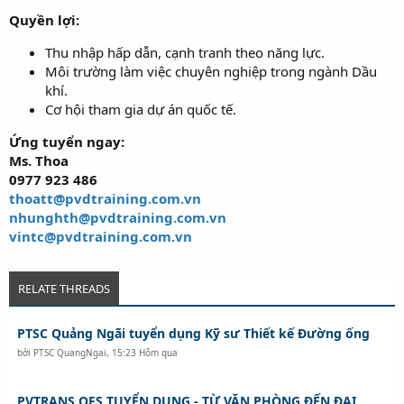
Quyền lợi:
Thu nhập hấp dẫn, cạnh tranh theo năng lực.
Môi trường làm việc chuyên nghiệp trong ngành Dầu
khí.
Cơ hội tham gia dự án quốc tế.
Ứng tuyển ngay:
Ms. Thoa
0977 923 486
thoatt@pvdtraining.com.vn
nhunghth@pvdtraining.com.vn
vintc@pvdtraining.com.vn
RELATE THREADS
PTSC Quảng Ngãi tuyển dụng Kỹ sư Thiết kế Đường ống
bởi
PTSC QuangNgai
,
15:23 Hôm qua
PVTRANS OFS TUYỂN DỤNG - TỪ VĂN PHÒNG ĐẾN ĐẠI