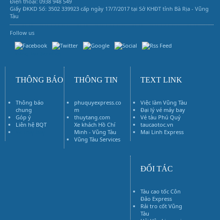
Điện thoại: 0938 948 549
Giấy ĐKKD Số: 3502 339923 cấp ngày 17/7/2017 tại Sở KHĐT tỉnh Bà Rịa - Vũng
Tàu
Follow us
Vũng Tàu Services
THÔNG BÁO
THÔNG TIN
TEXT LINK
Thông báo
phuquyexpress.co
Việc làm Vũng Tàu
chung
m
Đại lý vé máy bay
Góp ý
thuytang.com
Vé tàu Phú Quý
Liên hệ BQT
Xe khách Hồ Chí
taucaotoc.vn
Vé máy bay
Minh - Vũng Tàu
Mai Linh Express
Vũng Tàu Services
ĐỐI TÁC
Tàu cao tốc Côn
Đảo Express
Rải tro cốt Vũng
Tàu