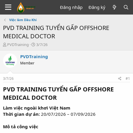
Đăng nhập
Đăng ký
Việc làm Dầu Khí
PVD TRAINING TUYỂN GẤP OFFSHORE
MEDICAL DOCTOR
T
N
PVDTraining
3/7/26
h
g
r
à
PVDTraining
e
y
Member
a
g
d
ử
s
i
3/7/26
#1
t
a
PVD TRAINING TUYỂN GẤP OFFSHORE
r
MEDICAL DOCTOR​
t
e
Làm việc ngoài khơi Việt Nam
r
Thời gian dự án:
20/07/2026 – 07/09/2026
Mô tả công việc