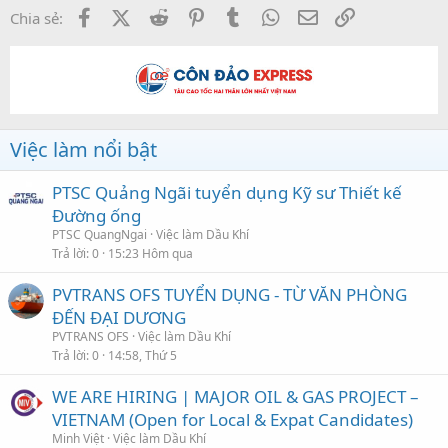
Facebook
X (Twitter)
Reddit
Pinterest
Tumblr
WhatsApp
Email
Link
Chia sẻ:
Việc làm nổi bật
PTSC Quảng Ngãi tuyển dụng Kỹ sư Thiết kế
Đường ống
PTSC QuangNgai
Việc làm Dầu Khí
Trả lời
0
15:23 Hôm qua
PVTRANS OFS TUYỂN DỤNG - TỪ VĂN PHÒNG
ĐẾN ĐẠI DƯƠNG
PVTRANS OFS
Việc làm Dầu Khí
Trả lời
0
14:58, Thứ 5
WE ARE HIRING | MAJOR OIL & GAS PROJECT –
VIETNAM (Open for Local & Expat Candidates)
Minh Việt
Việc làm Dầu Khí