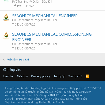
PVDTraining
Việc làm Dầu Khí
Trả lời
0
31/7/26
SEAONICS MECHANICAL ENGINEER
Oil Gas Vietnam
Việc làm Dầu Khí
Trả lời
0
30/7/26
SEAONICS MECHANICAL COMMISSIONING
ENGINEER
Oil Gas Vietnam
Việc làm Dầu Khí
Trả lời
0
30/7/26
Việc làm Dầu Khí
Tiếng Việt
Liên hệ
Nội quy
Privacy policy
Trợ giúp
Trang chủ
R
S
S
Trang Thông tin điện tử tổng hợp Dầu khí - oilgas.vn
Giấy phép số 01/GP-TTĐT
do Sở thông tin và truyền thông Bà Rịa - Vũng Tàu cấp ngày 03/5/2019.
Website được vận hành bởi:
Công ty TNHH Truyền thông Tý Hon
Địa chỉ: 110 Huyền Trân Công Chúa, TP Vũng Tàu, Bà Rịa - Vũng Tàu
Chịu trách nhiệm nội dung: Hoàng Nghĩa Thanh