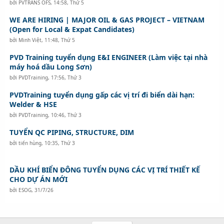
bởi
PVTRANS OFS
,
14:58, Thứ 5
WE ARE HIRING | MAJOR OIL & GAS PROJECT – VIETNAM
(Open for Local & Expat Candidates)
bởi
Minh Việt
,
11:48, Thứ 5
PVD Training tuyển dụng E&I ENGINEER (Làm việc tại nhà
máy hoá dầu Long Sơn)
bởi
PVDTraining
,
17:56, Thứ 3
PVDTraining tuyển dụng gấp các vị trí đi biển dài hạn:
Welder & HSE
bởi
PVDTraining
,
10:46, Thứ 3
TUYỂN QC PIPING, STRUCTURE, DIM
bởi
tiến hùng
,
10:35, Thứ 3
DẦU KHÍ BIỂN ĐÔNG TUYỂN DỤNG CÁC VỊ TRÍ THIẾT KẾ
CHO DỰ ÁN MỚI
bởi
ESOG
,
31/7/26