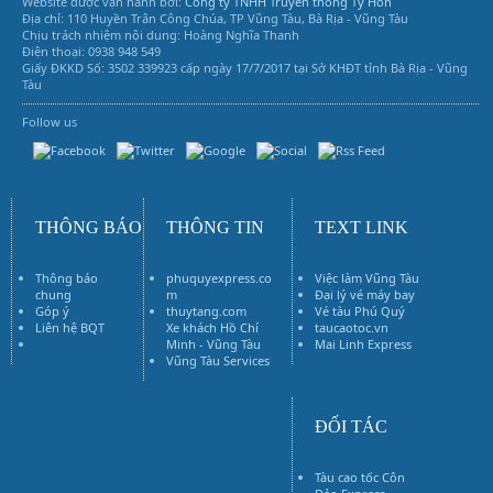
Website được vận hành bởi:
Công ty TNHH Truyền thông Tý Hon
Địa chỉ: 110 Huyền Trân Công Chúa, TP Vũng Tàu, Bà Rịa - Vũng Tàu
Chịu trách nhiệm nội dung: Hoàng Nghĩa Thanh
Điện thoại: 0938 948 549
Giấy ĐKKD Số: 3502 339923 cấp ngày 17/7/2017 tại Sở KHĐT tỉnh Bà Rịa - Vũng
Tàu
Follow us
Vũng Tàu Services
THÔNG BÁO
THÔNG TIN
TEXT LINK
Thông báo
phuquyexpress.co
Việc làm Vũng Tàu
chung
m
Đại lý vé máy bay
Góp ý
thuytang.com
Vé tàu Phú Quý
Liên hệ BQT
Xe khách Hồ Chí
taucaotoc.vn
Vé máy bay
Minh - Vũng Tàu
Mai Linh Express
Vũng Tàu Services
ĐỐI TÁC
Tàu cao tốc Côn