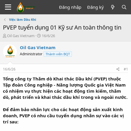
Đăng nhập
Đăng ký
Việc làm Dầu Khí
PVEP tuyển dụng 01 Kỹ sư An toàn thông tin
T
N
Oil Gas Vietnam
16/6/26
h
g
r
à
Oil Gas Vietnam
e
y
Administrator
Thành viên BQT
a
g
d
ử
s
i
16/6/26
#1
t
a
Tổng công ty Thăm dò Khai thác Dầu khí (PVEP) thuộc
r
Tập đoàn Công nghiệp - Năng lượng Quốc gia Việt Nam
t
có nhiệm vụ thực hiện các hoạt động tìm kiếm, thăm
e
dò, phát triển và khai thác dầu khí trong và ngoài nước.
r
Để đảm bảo nhân lực cho các hoạt động sản xuất kinh
doanh, PVEP có nhu cầu tuyển dụng nhân sự vào các vị
trí sau: