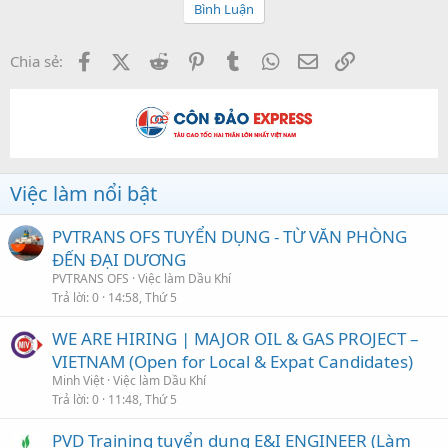
Bình Luận
Facebook
X (Twitter)
Reddit
Pinterest
Tumblr
WhatsApp
Email
Link
Chia sẻ:
Việc làm nổi bật
PVTRANS OFS TUYỂN DỤNG - TỪ VĂN PHÒNG
ĐẾN ĐẠI DƯƠNG
PVTRANS OFS
Việc làm Dầu Khí
Trả lời
0
14:58, Thứ 5
WE ARE HIRING | MAJOR OIL & GAS PROJECT –
VIETNAM (Open for Local & Expat Candidates)
Minh Việt
Việc làm Dầu Khí
Trả lời
0
11:48, Thứ 5
PVD Training tuyển dụng E&I ENGINEER (Làm