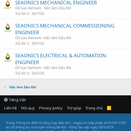
SEAONICS MECHANICAL ENGINEER
Oil Gas Vietnam
Việc làm Dầu Khí
Trả lời
0
30/7/26
SEAONICS MECHANICAL COMMISSIONING
ENGINEER
Oil Gas Vietnam
Việc làm Dầu Khí
Trả lời
0
30/7/26
SEAONICS ELECTRICAL & AUTOMATION
ENGINEER
Oil Gas Vietnam
Việc làm Dầu Khí
Trả lời
0
30/7/26
Việc làm Dầu Khí
Tiếng Việt
Liên hệ
Nội quy
Privacy policy
Trợ giúp
Trang chủ
R
S
S
Trang Thông tin điện tử tổng hợp Dầu khí - oilgas.vn
Giấy phép số 01/GP-TTĐT
do Sở thông tin và truyền thông Bà Rịa - Vũng Tàu cấp ngày 03/5/2019.