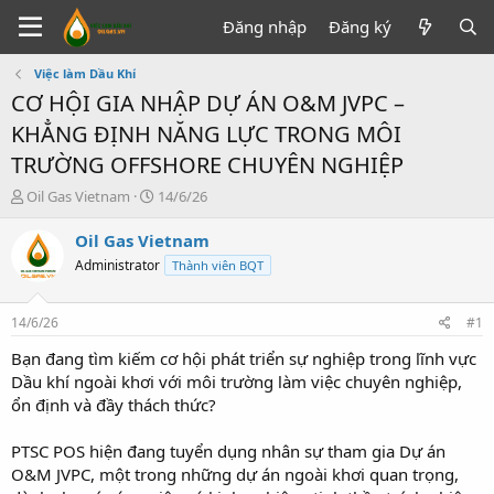
Đăng nhập
Đăng ký
Việc làm Dầu Khí
CƠ HỘI GIA NHẬP DỰ ÁN O&M JVPC –
KHẲNG ĐỊNH NĂNG LỰC TRONG MÔI
TRƯỜNG OFFSHORE CHUYÊN NGHIỆP
T
N
Oil Gas Vietnam
14/6/26
h
g
r
à
Oil Gas Vietnam
e
y
Administrator
Thành viên BQT
a
g
d
ử
s
i
14/6/26
#1
t
a
Bạn đang tìm kiếm cơ hội phát triển sự nghiệp trong lĩnh vực
r
Dầu khí ngoài khơi với môi trường làm việc chuyên nghiệp,
t
ổn định và đầy thách thức?
e
r
PTSC POS hiện đang tuyển dụng nhân sự tham gia Dự án
O&M JVPC, một trong những dự án ngoài khơi quan trọng,