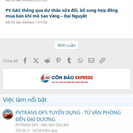
PV GAS thông qua dự thảo sửa đổi, bổ sung hợp đồng
mua bán khí mỏ Sao Vàng – Đại Nguyệt
bởi
Oil Gas Vietnam
,
17/1/20
Bình Luận
Facebook
X (Twitter)
Reddit
Pinterest
Tumblr
WhatsApp
Email
Link
Chia sẻ:
Việc làm nổi bật
PVTRANS OFS TUYỂN DỤNG - TỪ VĂN PHÒNG
ĐẾN ĐẠI DƯƠNG
PVTRANS OFS
Việc làm Dầu Khí
Trả lời
0
14:58 Hôm qua