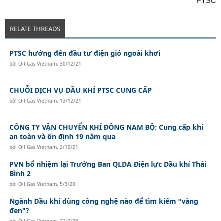
PTSC
RELATE THREADS
PTSC hướng đến đầu tư điện gió ngoài khơi
bởi
Oil Gas Vietnam
,
30/12/21
CHUỖI DỊCH VỤ DẦU KHÍ PTSC CUNG CẤP
bởi
Oil Gas Vietnam
,
13/12/21
CÔNG TY VẬN CHUYỂN KHÍ ĐÔNG NAM BỘ: Cung cấp khí
an toàn và ổn định 19 năm qua
bởi
Oil Gas Vietnam
,
2/10/21
PVN bổ nhiệm lại Trưởng Ban QLDA Điện lực Dầu khí Thái
Bình 2
bởi
Oil Gas Vietnam
,
5/3/20
Ngành Dầu khí dùng công nghệ nào để tìm kiếm "vàng
đen"?
bởi
Oil Gas Vietnam
,
22/2/20