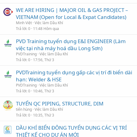
WE ARE HIRING | MAJOR OIL & GAS PROJECT –
VIETNAM (Open for Local & Expat Candidates)
Minh Việt
Việc làm Dầu Khí
Trả lời
0
11:48 Hôm qua
PVD Training tuyển dụng E&I ENGINEER (Làm
việc tại nhà máy hoá dầu Long Sơn)
PVDTraining
Việc làm Dầu Khí
Trả lời
0
17:56, Thứ 3
PVDTraining tuyển dụng gấp các vị trí đi biển dài
hạn: Welder & HSE
PVDTraining
Việc làm Dầu Khí
Trả lời
0
10:46, Thứ 3
TUYỂN QC PIPING, STRUCTURE, DIM
tiến hùng
Việc làm Dầu Khí
Trả lời
0
10:35, Thứ 3
DẦU KHÍ BIỂN ĐÔNG TUYỂN DỤNG CÁC VỊ TRÍ
THIẾT KẾ CHO DỰ ÁN MỚI