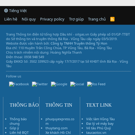
Tiếng Việt
Liên hệ
Nội quy
Privacy policy
Trợ giúp
Trang chủ
R
S
S
Trang Thông tin điện tử tổng hợp Dầu khí - oilgas.vn
Giấy phép số 01/GP-TTĐT
do Sở thông tin và truyền thông Bà Rịa - Vũng Tàu cấp ngày 03/5/2019.
Website được vận hành bởi:
Công ty TNHH Truyền thông Tý Hon
Địa chỉ: 110 Huyền Trân Công Chúa, TP Vũng Tàu, Bà Rịa - Vũng Tàu
Chịu trách nhiệm nội dung: Hoàng Nghĩa Thanh
Điện thoại: 0938 948 549
Giấy ĐKKD Số: 3502 339923 cấp ngày 17/7/2017 tại Sở KHĐT tỉnh Bà Rịa - Vũng
Tàu
Follow us
Vũng Tàu Services
THÔNG BÁO
THÔNG TIN
TEXT LINK
Thông báo
phuquyexpress.co
Việc làm Vũng Tàu
chung
m
Đại lý vé máy bay
Góp ý
thuytang.com
Vé tàu Phú Quý
Liên hệ BQT
Xe khách Hồ Chí
taucaotoc.vn