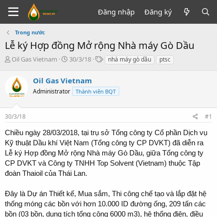
Đăng nhập
Đăng ký
Trong nước
Lễ ký Hợp đồng Mở rộng Nhà máy Gò Dầu
T
N
T
Oil Gas Vietnam
30/3/18
nhà máy gò dầu
ptsc
h
g
ừ
r
à
k
Oil Gas Vietnam
e
y
h
Administrator
Thành viên BQT
a
g
ó
d
ử
a
s
i
30/3/18
#1
t
a
Chiều ngày 28/03/2018, tại trụ sở Tổng công ty Cổ phần Dịch vụ
r
Kỹ thuật Dầu khí Việt Nam (Tổng công ty CP DVKT) đã diễn ra
t
Lễ ký Hợp đồng Mở rộng Nhà máy Gò Dầu, giữa Tổng công ty
e
CP DVKT và Công ty TNHH Top Solvent (Vietnam) thuộc Tập
r
đoàn Thaioil của Thái Lan.
Đây là Dự án Thiết kế, Mua sắm, Thi công chế tạo và lắp đặt hệ
thống móng các bồn với hơn 10.000 ID đường ống, 209 tấn các
bồn (03 bồn, dung tích tổng cộng 6000 m3), hệ thống điện, điều