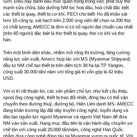
Sơn. Điều này đánh dấu mốc quan trọng trong việc phát huy thế
mạnh sửa chữa, bảo dưỡng NM lọc hoá dầu, hoá chất đặc biệt
các thiết bị quay, thiết bị cơ khí. PECI cho biết: Họ đã khảo sát
hơn 10 công ty, sát hạch trên 2.500 ứng viên để chọn ra 200 thợ
có chất lượng, AMECC là đơn vị có số người đạt chuẩn cao nhất
(trên 60 người) đặc biệt là thợ thiết bị quay, thợ cơ khí và thợ
hàn.
Trên một bình diện khác, nhằm mở rộng thị trường, tăng cường
năng lực sản xuất, Amecc hợp tác với MS (Myanmar Shipyard)
đầu tư NM chế tạo thiết bị trên diện tích 38 ha tại TP Yangon,
công suất 30.000 tấn/ năm với tổng giá trị vốn góp là 42 triệu
USD.
Với vị trí rất thuận lợi, các sản phẩm chủ lực như kết cấu thép,
spool ống công nghệ, thiết bị trao đổi nhiệt, đóng tàu có thể vận
chuyển theo đường thuỷ, đường bộ. Hiện Liên danh MS- AMECC
đang khẩn trương lắp đặt dây truyền công nghệ, tuyển dụng và
đào tạo nguồn lực người Myanmar và người Việt Nam để đưa
NM vào sản xuất. Hạng mục đầu tiên là vận hành dây chuyền sơ
chế tôn với công suất 20.000 tấn/năm, công nghệ Hàn Quốc
nhằm đưa công nghệ đóng tàu tại Myanmar vươn ra quốc tế. Với