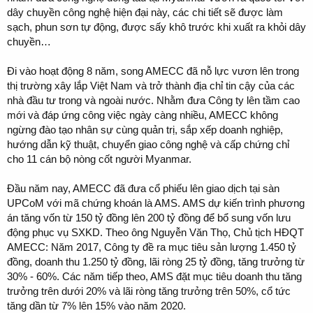
dây chuyền công nghệ hiện đại này, các chi tiết sẽ được làm
sạch, phun sơn tự động, được sấy khô trước khi xuất ra khỏi dây
chuyền…
Đi vào hoạt động 8 năm, song AMECC đã nỗ lực vươn lên trong
thị trường xây lắp Việt Nam và trở thành địa chỉ tin cậy của các
nhà đầu tư trong và ngoài nước. Nhằm đưa Công ty lên tầm cao
mới và đáp ứng công việc ngày càng nhiều, AMECC không
ngừng đào tạo nhân sự cùng quản trị, sắp xếp doanh nghiệp,
hướng dẫn kỹ thuật, chuyển giao công nghệ và cấp chứng chỉ
cho 11 cán bộ nòng cốt người Myanmar.
Đầu năm nay, AMECC đã đưa cổ phiếu lên giao dịch tại sàn
UPCoM với mã chứng khoán là AMS. AMS dự kiến trình phương
án tăng vốn từ 150 tỷ đồng lên 200 tỷ đồng để bổ sung vốn lưu
động phục vụ SXKD. Theo ông Nguyễn Văn Thọ, Chủ tịch HĐQT
AMECC: Năm 2017, Công ty đề ra mục tiêu sản lượng 1.450 tỷ
đồng, doanh thu 1.250 tỷ đồng, lãi ròng 25 tỷ đồng, tăng trưởng từ
30% - 60%. Các năm tiếp theo, AMS đặt mục tiêu doanh thu tăng
trưởng trên dưới 20% và lãi ròng tăng trưởng trên 50%, cổ tức
tăng dần từ 7% lên 15% vào năm 2020.