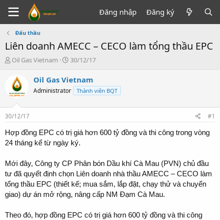
Đăng nhập
Đăng ký
Đấu thầu
Liên doanh AMECC – CECO làm tổng thầu EPC
T
N
Oil Gas Vietnam
30/12/17
h
g
r
à
Oil Gas Vietnam
e
y
Administrator
Thành viên BQT
a
g
d
ử
s
i
30/12/17
#1
t
a
Hợp đồng EPC có trị giá hơn 600 tỷ đồng và thi công trong vòng
r
24 tháng kể từ ngày ký.
t
e
Mới đây, Công ty CP Phân bón Dầu khí Cà Mau (PVN) chủ đầu
r
tư đã quyết định chọn Liên doanh nhà thầu AMECC – CECO làm
tổng thầu EPC (thiết kế; mua sắm, lắp đặt, chạy thử và chuyển
giao) dự án mở rộng, nâng cấp NM Đạm Cà Mau.
Theo đó, hợp đồng EPC có trị giá hơn 600 tỷ đồng và thi công