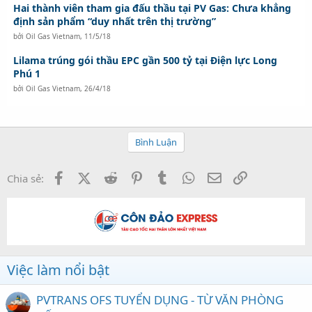
Hai thành viên tham gia đấu thầu tại PV Gas: Chưa khẳng
định sản phẩm “duy nhất trên thị trường”
bởi
Oil Gas Vietnam
,
11/5/18
Lilama trúng gói thầu EPC gần 500 tỷ tại Điện lực Long
Phú 1
bởi
Oil Gas Vietnam
,
26/4/18
Bình Luận
Facebook
X (Twitter)
Reddit
Pinterest
Tumblr
WhatsApp
Email
Link
Chia sẻ:
Việc làm nổi bật
PVTRANS OFS TUYỂN DỤNG - TỪ VĂN PHÒNG