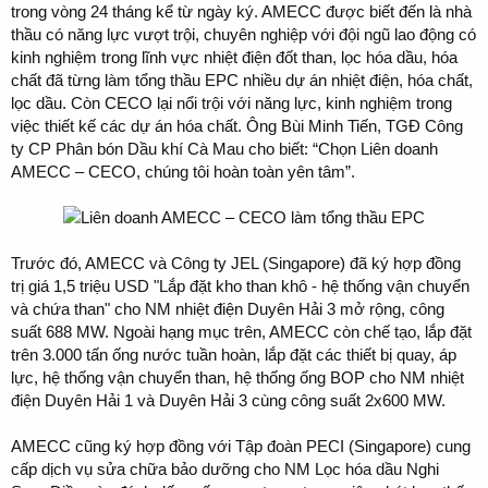
trong vòng 24 tháng kể từ ngày ký. AMECC được biết đến là nhà
thầu có năng lực vượt trội, chuyên nghiệp với đội ngũ lao động có
kinh nghiệm trong lĩnh vực nhiệt điện đốt than, lọc hóa dầu, hóa
chất đã từng làm tổng thầu EPC nhiều dự án nhiệt điện, hóa chất,
lọc dầu. Còn CECO lại nổi trội với năng lực, kinh nghiệm trong
việc thiết kế các dự án hóa chất. Ông Bùi Minh Tiến, TGĐ Công
ty CP Phân bón Dầu khí Cà Mau cho biết: “Chọn Liên doanh
AMECC – CECO, chúng tôi hoàn toàn yên tâm”.
Trước đó, AMECC và Công ty JEL (Singapore) đã ký hợp đồng
trị giá 1,5 triệu USD "Lắp đặt kho than khô - hệ thống vận chuyển
và chứa than" cho NM nhiệt điện Duyên Hải 3 mở rộng, công
suất 688 MW. Ngoài hạng mục trên, AMECC còn chế tạo, lắp đặt
trên 3.000 tấn ống nước tuần hoàn, lắp đặt các thiết bị quay, áp
lực, hệ thống vận chuyển than, hệ thống ống BOP cho NM nhiệt
điện Duyên Hải 1 và Duyên Hải 3 cùng công suất 2x600 MW.
AMECC cũng ký hợp đồng với Tập đoàn PECI (Singapore) cung
cấp dịch vụ sửa chữa bảo dưỡng cho NM Lọc hóa dầu Nghi