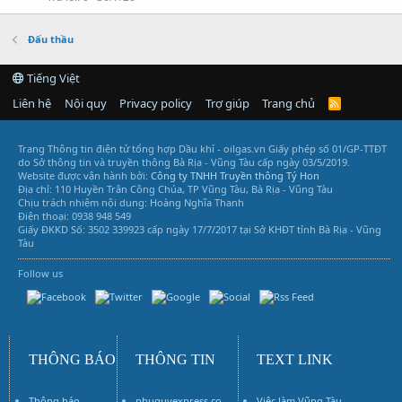
Đấu thầu
Tiếng Việt
Liên hệ
Nội quy
Privacy policy
Trợ giúp
Trang chủ
R
S
S
Trang Thông tin điện tử tổng hợp Dầu khí - oilgas.vn
Giấy phép số 01/GP-TTĐT
do Sở thông tin và truyền thông Bà Rịa - Vũng Tàu cấp ngày 03/5/2019.
Website được vận hành bởi:
Công ty TNHH Truyền thông Tý Hon
Địa chỉ: 110 Huyền Trân Công Chúa, TP Vũng Tàu, Bà Rịa - Vũng Tàu
Chịu trách nhiệm nội dung: Hoàng Nghĩa Thanh
Điện thoại: 0938 948 549
Giấy ĐKKD Số: 3502 339923 cấp ngày 17/7/2017 tại Sở KHĐT tỉnh Bà Rịa - Vũng
Tàu
Follow us
Vũng Tàu Services
THÔNG BÁO
THÔNG TIN
TEXT LINK
Thông báo
phuquyexpress.co
Việc làm Vũng Tàu