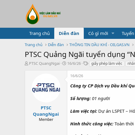
Trang chủ
Diễn đàn
Có gì mới
Tuyển
Trang chủ
Diễn đàn
THÔNG TIN DẦU KHÍ - OILGAS.VN
PTSC Quảng Ngãi tuyển dụng “Nh
T
N
T
PTSC QuangNgai
16/6/26
giấy phép làm việc
nhân
h
g
ừ
r
à
k
16/6/26
e
y
h
a
g
ó
Công ty CP Dịch vụ Dầu khí Qu
d
ử
a
s
i
Số lượng:
01 người
t
a
PTSC
Làm việc tại:
Dự án LSPET – Hó
r
QuangNgai
t
Member
e
Hình thức công việc:
Toàn thời
r