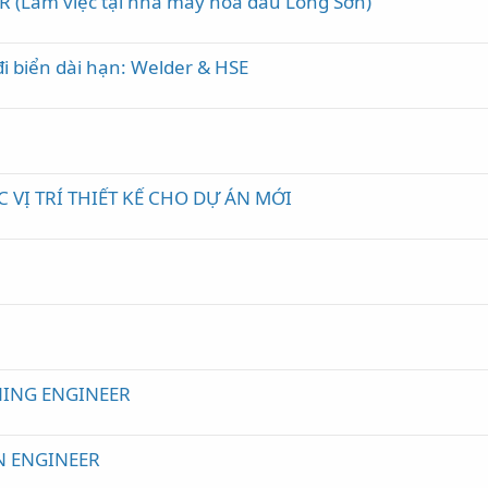
R (Làm việc tại nhà máy hoá dầu Long Sơn)
đi biển dài hạn: Welder & HSE
VỊ TRÍ THIẾT KẾ CHO DỰ ÁN MỚI
e
ING ENGINEER
N ENGINEER