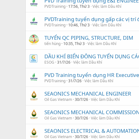
PVD Training tuyển dụng E&I ENGINEE
PVDTraining
17:56, Thứ 3
Việc làm Dầu Khí
PVDTraining tuyển dụng gấp các vị trí 
PVDTraining
10:46, Thứ 3
Việc làm Dầu Khí
TUYỂN QC PIPING, STRUCTURE, DIM
tiến hùng
10:35, Thứ 3
Việc làm Dầu Khí
DẦU KHÍ BIỂN ĐÔNG TUYỂN DỤNG CÁC 
ESOG
31/7/26
Việc làm Dầu Khí
PVD Training tuyển dụng HR Executiv
PVDTraining
31/7/26
Việc làm Dầu Khí
SEAONICS MECHANICAL ENGINEER
Oil Gas Vietnam
30/7/26
Việc làm Dầu Khí
SEAONICS MECHANICAL COMMISSION
Oil Gas Vietnam
30/7/26
Việc làm Dầu Khí
SEAONICS ELECTRICAL & AUTOMATIO
Oil Gas Vietnam
30/7/26
Việc làm Dầu Khí