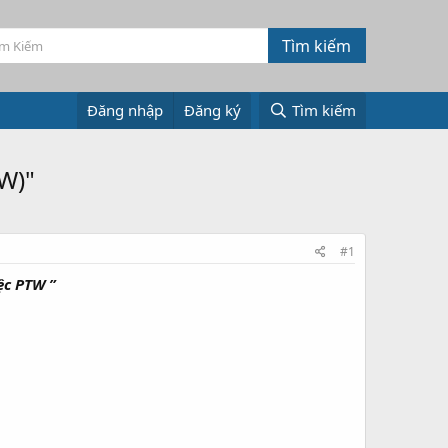
Đăng nhập
Đăng ký
Tìm kiếm
W)"
#1
ệc PTW ”