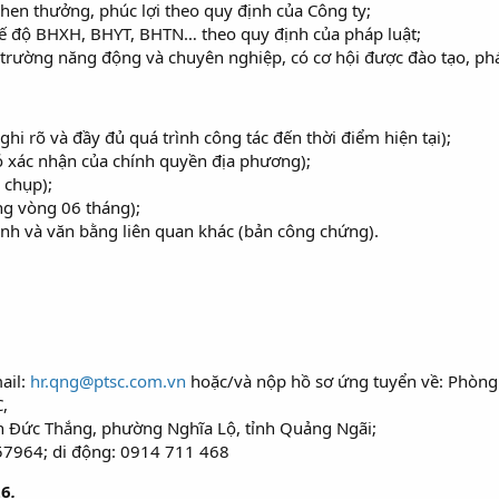
en thưởng, phúc lợi theo quy định của Công ty;
ế độ BHXH, BHYT, BHTN… theo quy định của pháp luật;
trường năng động và chuyên nghiệp, có cơ hội được đào tạo, phá
ghi rõ và đầy đủ quá trình công tác đến thời điểm hiện tại);
có xác nhận của chính quyền địa phương);
 chụp);
ng vòng 06 tháng);
nh và văn bằng liên quan khác (bản công chứng).
ail:
hr.qng@ptsc.com.vn
hoặc/và nộp hồ sơ ứng tuyển về: Phòng
,
ôn Đức Thắng, phường Nghĩa Lộ, tỉnh Quảng Ngãi;
157964; di động: 0914 711 468
26
.