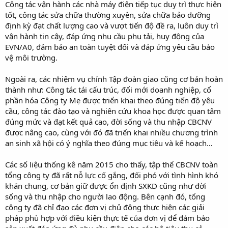
Công tác vận hành các nhà máy điện tiếp tục duy trì thực hiện
tốt, công tác sửa chữa thường xuyên, sửa chữa bảo dưỡng
định kỳ đạt chất lượng cao và vượt tiến độ đề ra, luôn duy trì
vận hành tin cậy, đáp ứng nhu cầu phụ tải, huy động của
EVN/A0, đảm bảo an toàn tuyệt đối và đáp ứng yêu cầu bảo
vệ môi trường.
Ngoài ra, các nhiệm vụ chính Tập đoàn giao cũng cơ bản hoàn
thành như: Công tác tái cấu trúc, đổi mới doanh nghiệp, cổ
phần hóa Công ty Mẹ được triển khai theo đúng tiến độ yêu
cầu, công tác đào tạo và nghiên cứu khoa học được quan tâm
đúng mức và đạt kết quả cao, đời sống và thu nhập CBCNV
được nâng cao, cùng với đó đã triển khai nhiều chương trình
an sinh xã hội có ý nghĩa theo đúng mục tiêu và kế hoạch…
Các số liệu thống kê năm 2015 cho thấy, tập thể CBCNV toàn
tổng công ty đã rất nỗ lực cố gắng, đối phó với tình hình khó
khăn chung, cơ bản giữ được ổn định SXKD cũng như đời
sống và thu nhập cho người lao động. Bên cạnh đó, tổng
công ty đã chỉ đạo các đơn vị chủ động thực hiện các giải
pháp phù hợp với điều kiện thực tế của đơn vị để đảm bảo