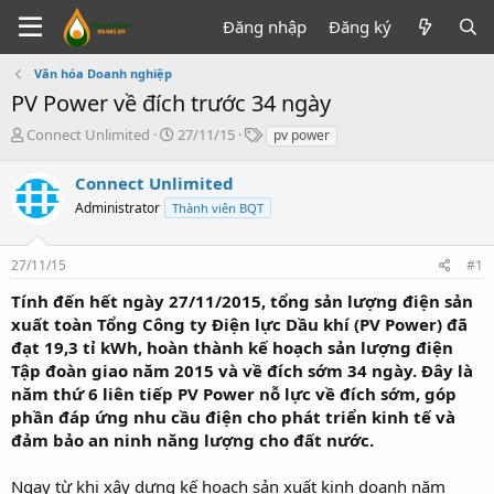
Đăng nhập
Đăng ký
Văn hóa Doanh nghiệp
PV Power về đích trước 34 ngày
T
N
T
Connect Unlimited
27/11/15
pv power
h
g
ừ
r
à
k
Connect Unlimited
e
y
h
Administrator
Thành viên BQT
a
g
ó
d
ử
a
s
i
27/11/15
#1
t
a
Tính đến hết ngày 27/11/2015, tổng sản lượng điện sản
r
xuất toàn Tổng Công ty Điện lực Dầu khí (PV Power) đã
t
đạt 19,3 tỉ kWh, hoàn thành kế hoạch sản lượng điện
e
Tập đoàn giao năm 2015 và về đích sớm 34 ngày. Đây là
r
năm thứ 6 liên tiếp PV Power nỗ lực về đích sớm, góp
phần đáp ứng nhu cầu điện cho phát triển kinh tế và
đảm bảo an ninh năng lượng cho đất nước.
Ngay từ khi xây dựng kế hoạch sản xuất kinh doanh năm