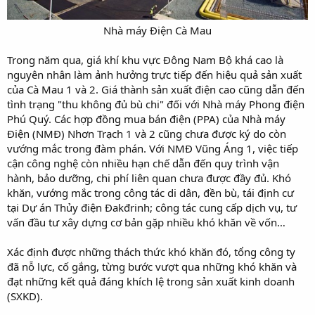
Nhà máy Điện Cà Mau
Trong năm qua, giá khí khu vực Đông Nam Bộ khá cao là
nguyên nhân làm ảnh hưởng trực tiếp đến hiệu quả sản xuất
của Cà Mau 1 và 2. Giá thành sản xuất điện cao cũng dẫn đến
tình trạng "thu không đủ bù chi" đối với Nhà máy Phong điện
Phú Quý. Các hợp đồng mua bán điện (PPA) của Nhà máy
Điện (NMĐ) Nhơn Trạch 1 và 2 cũng chưa được ký do còn
vướng mắc trong đàm phán. Với NMĐ Vũng Áng 1, việc tiếp
cận công nghệ còn nhiều hạn chế dẫn đến quy trình vận
hành, bảo dưỡng, chi phí liên quan chưa được đầy đủ. Khó
khăn, vướng mắc trong công tác di dân, đền bù, tái định cư
tại Dự án Thủy điện Đakđrinh; công tác cung cấp dịch vụ, tư
vấn đầu tư xây dựng cơ bản gặp nhiều khó khăn về vốn…
Xác định được những thách thức khó khăn đó, tổng công ty
đã nỗ lực, cố gắng, từng bước vượt qua những khó khăn và
đạt những kết quả đáng khích lệ trong sản xuất kinh doanh
(SXKD).