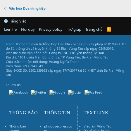
Văn hóa Doanh nghiệp
Tiếng Việt
Liên hệ
Nội quy
Privacy policy
Trợ giúp
Trang chủ
R
S
S
Trang Thông tin điện tử tổng hợp Dầu khí - oilgas.vn
Giấy phép số 01/GP-TTĐT
do Sở thông tin và truyền thông Bà Rịa - Vũng Tàu cấp ngày 03/5/2019.
Website được vận hành bởi:
Công ty TNHH Truyền thông Tý Hon
Địa chỉ: 110 Huyền Trân Công Chúa, TP Vũng Tàu, Bà Rịa - Vũng Tàu
Chịu trách nhiệm nội dung: Hoàng Nghĩa Thanh
Điện thoại: 0938 948 549
Giấy ĐKKD Số: 3502 339923 cấp ngày 17/7/2017 tại Sở KHĐT tỉnh Bà Rịa - Vũng
Tàu
Follow us
Vũng Tàu Services
THÔNG BÁO
THÔNG TIN
TEXT LINK
Thông báo
phuquyexpress.co
Việc làm Vũng Tàu
chung
m
Đại lý vé máy bay