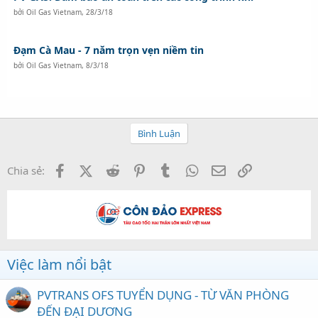
bởi
Oil Gas Vietnam
,
28/3/18
Đạm Cà Mau - 7 năm trọn vẹn niềm tin
bởi
Oil Gas Vietnam
,
8/3/18
Bình Luận
Facebook
X (Twitter)
Reddit
Pinterest
Tumblr
WhatsApp
Email
Link
Chia sẻ:
Việc làm nổi bật
PVTRANS OFS TUYỂN DỤNG - TỪ VĂN PHÒNG
ĐẾN ĐẠI DƯƠNG