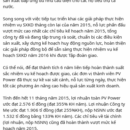
sản xuất đáp ứng đủ nhu cầu điện cho các hộ tiêu thụ cả
nước.
Song song với việc tiếp tục triển khai các giải pháp thực hiện
nhiệm vụ SXKD tháng còn lại của năm 2015, nỗ lực phấn đấu
vượt mức cao nhất các chỉ tiêu kế hoạch năm 2015, tổng
công ty đã và đang tập trung rà soát, chuẩn bị các điều kiện
sản xuất, xây dựng kế hoạch huy động nguồn lực, hoàn thiện
các giải pháp đồng bộ để sẵn sàng thực hiện nhiệm vụ kế
hoạch SXKD năm 2016 khi được Tập đoàn giao.
Có thể nói, để đạt thành tích 6 năm liên tiếp hoàn thành suất
sắc nhiệm vụ kế hoạch được giao, các đơn vị thành viên PV
Power đã thực sự kề vai sát cánh, nỗ lực từng ngày, thực hiện
tốt các phương án nâng cao hiệu quả sản xuất kinh doanh.
Tính đến hết 11 tháng năm 2015, lợi nhuận toàn PV Power
ước đạt 2.576 tỉ đồng (đạt 355% KH năm). Lợi nhuận Công ty
Mẹ ước đạt 1.906 tỉ đồng (đạt 255%KH), nộp NSNN ước đạt
1.532 tỉ đồng bằng 133% KH năm). Các chỉ tiêu về tài chính
(lợi nhuận, nộp NSNN) cũng đã hoàn thành vượt mức kế
hoạch năm 2015.