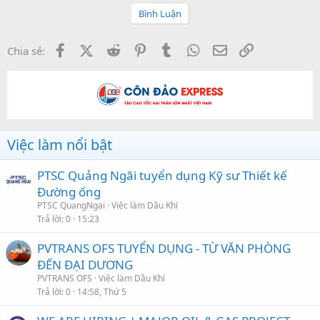
Bình Luận
Facebook
X (Twitter)
Reddit
Pinterest
Tumblr
WhatsApp
Email
Link
Chia sẻ:
Việc làm nổi bật
PTSC Quảng Ngãi tuyển dụng Kỹ sư Thiết kế
Đường ống
PTSC QuangNgai
Việc làm Dầu Khí
Trả lời
0
15:23
PVTRANS OFS TUYỂN DỤNG - TỪ VĂN PHÒNG
ĐẾN ĐẠI DƯƠNG
PVTRANS OFS
Việc làm Dầu Khí
Trả lời
0
14:58, Thứ 5