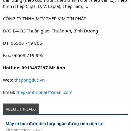
hình (Thép C,I,H, U, V, Lapla), Thép Tấm,....
CÔNG TY TNHH MTV THÉP KIM TÍN PHÁT
Đ/C: E4/O3 Thuận giao, Thuận An, Bình Dương
ĐT: 06503 719 806
Fax: 06503 719 805
Hotline: 0913497297 Mr Anh
Web:
thepongduc.vn
Email:
thepkimtinphat@gmail.com
RELATE THREADS
Máy in hóa đơn tích hợp ngăn đựng tiền tiện lợi
bởi
globaltechno
,
12/10/21