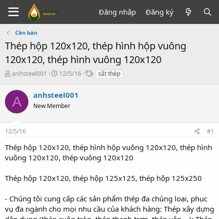
Đăng nhập
Đăng ký
Cần bán
Thép hộp 120x120, thép hình hộp vuông
120x120, thép hình vuông 120x120
T
N
T
anhsteel001
12/5/16
sắt thép
h
g
ừ
r
à
k
anhsteel001
A
e
y
h
New Member
a
g
ó
d
ử
a
s
i
12/5/16
#1
t
a
Thép hộp 120x120, thép hình hộp vuông 120x120, thép hình
r
vuông 120x120, thép vuông 120x120
t
e
Thép hộp 120x120, thép hộp 125x125, thép hộp 125x250
r
- Chúng tôi cung cấp các sản phẩm thép đa chủng loại, phục
vụ đa ngành cho mọi nhu cầu của khách hàng: Thép xây dựng
dân dụng (thép cuộn tròn, thép thanh trơn, thép vằn,...); Thép