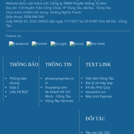
Website được vận hành bởi:
Công ty TNHH Truyền thông Tý Hon
Địa chỉ: 110 Huyền Trân Công Chúa, TP Vũng Tàu, Bà Rịa - Vũng Tàu
Chịu trách nhiệm nội dung: Hoàng Nghĩa Thanh
Điện thoại: 0938 948 549
Giấy ĐKKD Số: 3502 339923 cấp ngày 17/7/2017 tại Sở KHĐT tỉnh Bà Rịa - Vũng
Tàu
Follow us
Vũng Tàu Services
THÔNG BÁO
THÔNG TIN
TEXT LINK
Thông báo
phuquyexpress.co
Việc làm Vũng Tàu
chung
m
Đại lý vé máy bay
Góp ý
thuytang.com
Vé tàu Phú Quý
Liên hệ BQT
Xe khách Hồ Chí
taucaotoc.vn
Vé máy bay
Minh - Vũng Tàu
Mai Linh Express
Vũng Tàu Services
ĐỐI TÁC
Tàu cao tốc Côn