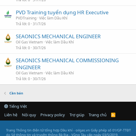
PVD Training tuyển dụng HR Executive
PVDTraining
Việc làm Dầu Khí
Trả lời
0
31/7/26
SEAONICS MECHANICAL ENGINEER
Oil Gas Vietnam
Việc làm Dầu Khí
Trả lời
0
30/7/26
SEAONICS MECHANICAL COMMISSIONING
ENGINEER
Oil Gas Vietnam
Việc làm Dầu Khí
Trả lời
0
30/7/26
Cần bán
Tiếng Việt
Liên hệ
Nội quy
Privacy policy
Trợ giúp
Trang chủ
R
S
S
Trang Thông tin điện tử tổng hợp Dầu khí - oilgas.vn
Giấy phép số 01/GP-TTĐT
do Sở thông tin và truyền thông Bà Rịa - Vũng Tàu cấp ngày 03/5/2019.