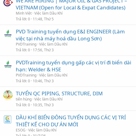
WE ARE HIRING | MAJOR OIL & GAS PROJECT –
VIETNAM (Open for Local & Expat Candidates)
Minh Việt
Việc làm Dầu Khí
Trả lời
0
11:48, Thứ 5
PVD Training tuyển dụng E&I ENGINEER (Làm
việc tại nhà máy hoá dầu Long Sơn)
PVDTraining
Việc làm Dầu Khí
Trả lời
0
17:56, Thứ 3
PVDTraining tuyển dụng gấp các vị trí đi biển dài
hạn: Welder & HSE
PVDTraining
Việc làm Dầu Khí
Trả lời
0
10:46, Thứ 3
TUYỂN QC PIPING, STRUCTURE, DIM
tiến hùng
Việc làm Dầu Khí
Trả lời
0
10:35, Thứ 3
DẦU KHÍ BIỂN ĐÔNG TUYỂN DỤNG CÁC VỊ TRÍ
THIẾT KẾ CHO DỰ ÁN MỚI
ESOG
Việc làm Dầu Khí
Trả lời
0
31/7/26