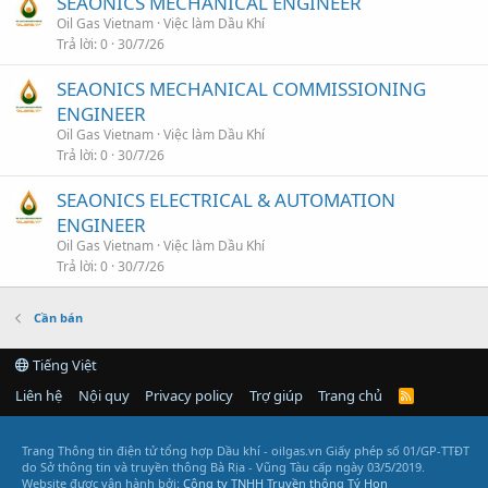
SEAONICS MECHANICAL ENGINEER
Oil Gas Vietnam
Việc làm Dầu Khí
Trả lời
0
30/7/26
SEAONICS MECHANICAL COMMISSIONING
ENGINEER
Oil Gas Vietnam
Việc làm Dầu Khí
Trả lời
0
30/7/26
SEAONICS ELECTRICAL & AUTOMATION
ENGINEER
Oil Gas Vietnam
Việc làm Dầu Khí
Trả lời
0
30/7/26
Cần bán
Tiếng Việt
Liên hệ
Nội quy
Privacy policy
Trợ giúp
Trang chủ
R
S
S
Trang Thông tin điện tử tổng hợp Dầu khí - oilgas.vn
Giấy phép số 01/GP-TTĐT
do Sở thông tin và truyền thông Bà Rịa - Vũng Tàu cấp ngày 03/5/2019.
Website được vận hành bởi:
Công ty TNHH Truyền thông Tý Hon