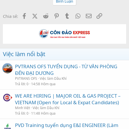
Bình Luận
Facebook
X (Twitter)
Reddit
Pinterest
Tumblr
WhatsApp
Email
Link
Chia sẻ:
Việc làm nổi bật
PVTRANS OFS TUYỂN DỤNG - TỪ VĂN PHÒNG
ĐẾN ĐẠI DƯƠNG
PVTRANS OFS
Việc làm Dầu Khí
Trả lời
0
14:58 Hôm qua
WE ARE HIRING | MAJOR OIL & GAS PROJECT –
VIETNAM (Open for Local & Expat Candidates)
Minh Việt
Việc làm Dầu Khí
Trả lời
0
11:48 Hôm qua
PVD Training tuyển dụng E&I ENGINEER (Làm