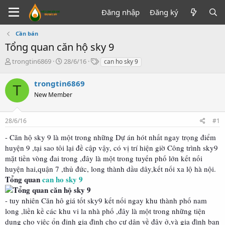
Đăng nhập
Đăng ký
Cần bán
Tổng quan căn hộ sky 9
T
N
T
trongtin6869
28/6/16
can ho sky 9
h
g
ừ
r
à
k
trongtin6869
T
e
y
h
New Member
a
g
ó
d
ử
a
s
i
28/6/16
#1
t
a
- Căn hộ sky 9 là một trong những Dự án hót nhất ngay trọng điểm
r
huyện 9 ,tại sao tôi lại đề cập vậy, có vị trí hiện giờ Công trình sky9
t
mặt tiền vòng đai trong ,đây là một trong tuyến phố lớn kết nối
e
huyện hai,quận 7 ,thủ đức, long thành dầu dây,kết nối xa lộ hà nội.
r
Tổng quan
can ho sky 9
- tuy nhiên Căn hô giá tốt sky9 kết nối ngay khu thành phố nam
long ,liền kề các khu vi la nhà phố ,đây là một trong những tiện
dụng cho việc ổn định gia đình cho cư dân về đây ở,và gia đình bạn