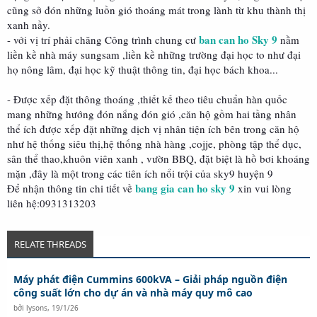
cũng sở đón những luồn gió thoáng mát trong lành từ khu thành thị
xanh nầy.
ban can ho Sky 9
- với vị trí phải chăng Công trình chung cư
nằm
liền kề nhà máy sungsam ,liền kề những trường đại học to như đại
họ nông lâm, đại học kỹ thuật thông tin, đại học bách khoa...
- Được xếp đặt thông thoáng ,thiết kế theo tiêu chuẩn hàn quốc
mang những hướng đón nắng đón gió ,căn hộ gồm hai tầng nhân
thể ích được xếp đặt những dịch vị nhân tiện ích bên trong căn hộ
như hệ thống siêu thị,hệ thống nhà hàng ,cojje, phòng tập thể dục,
sân thể thao,khuôn viên xanh , vườn BBQ, đặt biệt là hồ bơi khoáng
mặn ,đây là một trong các tiên ích nổi trội của sky9 huyện 9
bang gia can ho sky 9
Để nhận thông tin chi tiết về
xin vui lòng
liên hệ:0931313203
RELATE THREADS
Máy phát điện Cummins 600kVA – Giải pháp nguồn điện
công suất lớn cho dự án và nhà máy quy mô cao
bởi
lysons
,
19/1/26