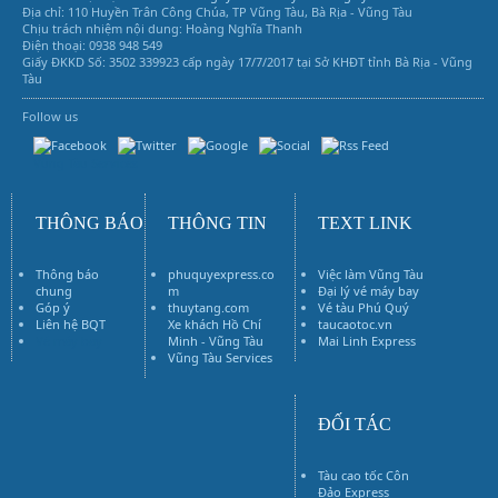
Địa chỉ: 110 Huyền Trân Công Chúa, TP Vũng Tàu, Bà Rịa - Vũng Tàu
Chịu trách nhiệm nội dung: Hoàng Nghĩa Thanh
Điện thoại: 0938 948 549
Giấy ĐKKD Số: 3502 339923 cấp ngày 17/7/2017 tại Sở KHĐT tỉnh Bà Rịa - Vũng
Tàu
Follow us
Vũng Tàu Services
THÔNG BÁO
THÔNG TIN
TEXT LINK
Thông báo
phuquyexpress.co
Việc làm Vũng Tàu
chung
m
Đại lý vé máy bay
Góp ý
thuytang.com
Vé tàu Phú Quý
Liên hệ BQT
Xe khách Hồ Chí
taucaotoc.vn
Vé máy bay
Minh - Vũng Tàu
Mai Linh Express
Vũng Tàu Services
ĐỐI TÁC
Tàu cao tốc Côn
Đảo Express