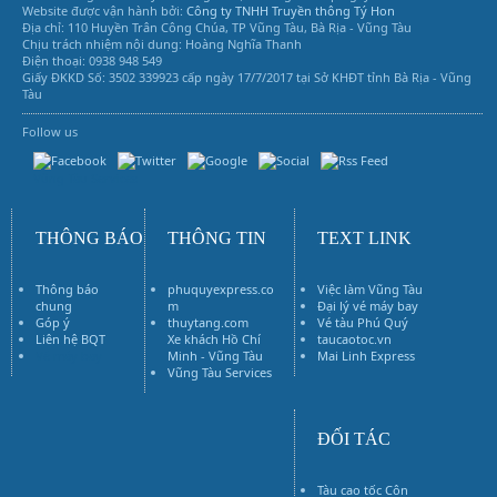
Website được vận hành bởi:
Công ty TNHH Truyền thông Tý Hon
Địa chỉ: 110 Huyền Trân Công Chúa, TP Vũng Tàu, Bà Rịa - Vũng Tàu
Chịu trách nhiệm nội dung: Hoàng Nghĩa Thanh
Điện thoại: 0938 948 549
Giấy ĐKKD Số: 3502 339923 cấp ngày 17/7/2017 tại Sở KHĐT tỉnh Bà Rịa - Vũng
Tàu
Follow us
Vũng Tàu Services
THÔNG BÁO
THÔNG TIN
TEXT LINK
Thông báo
phuquyexpress.co
Việc làm Vũng Tàu
chung
m
Đại lý vé máy bay
Góp ý
thuytang.com
Vé tàu Phú Quý
Liên hệ BQT
Xe khách Hồ Chí
taucaotoc.vn
Vé máy bay
Minh - Vũng Tàu
Mai Linh Express
Vũng Tàu Services
ĐỐI TÁC
Tàu cao tốc Côn