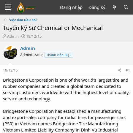
Đăng nhập
Đăng ký
Việc làm Dầu Khí
Tuyển kỹ Sư Chemical or Mechanical
T
N
Admin
18/12/15
h
g
r
à
Admin
e
y
Administrator
Thành viên BQT
a
g
d
ử
s
i
18/12/15
#1
t
a
Bridgestone Corporation is one of the world’s largest tire and
r
rubber companies and created a global team dedicated to
t
serving customers worldwide with the highest level of quality,
e
service and technology.
r
Bridgestone Corporation has established a manufacturing
and export sales company for radial tires for passenger cars
(PSR) in Vietnam names Bridgestone Tire Manufacturing
Vietnam Limited Liability Company in Dinh Vu Industrial