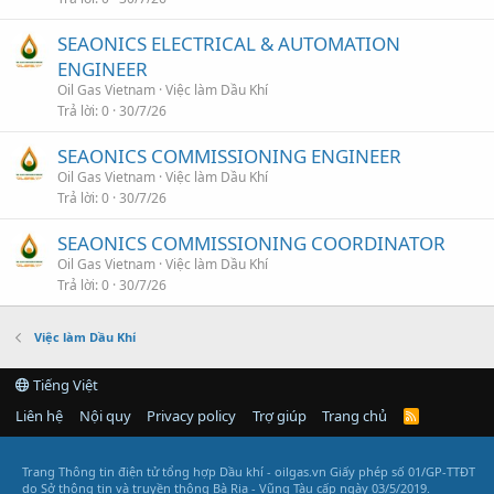
SEAONICS ELECTRICAL & AUTOMATION
ENGINEER
Oil Gas Vietnam
Việc làm Dầu Khí
Trả lời
0
30/7/26
SEAONICS COMMISSIONING ENGINEER
Oil Gas Vietnam
Việc làm Dầu Khí
Trả lời
0
30/7/26
SEAONICS COMMISSIONING COORDINATOR
Oil Gas Vietnam
Việc làm Dầu Khí
Trả lời
0
30/7/26
Việc làm Dầu Khí
Tiếng Việt
Liên hệ
Nội quy
Privacy policy
Trợ giúp
Trang chủ
R
S
S
Trang Thông tin điện tử tổng hợp Dầu khí - oilgas.vn
Giấy phép số 01/GP-TTĐT
do Sở thông tin và truyền thông Bà Rịa - Vũng Tàu cấp ngày 03/5/2019.