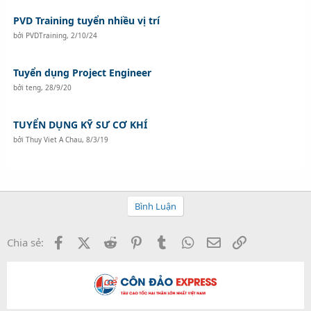
PVD Training tuyển nhiều vị trí
bởi
PVDTraining
,
2/10/24
Tuyển dụng Project Engineer
bởi
teng
,
28/9/20
TUYỂN DỤNG KỸ SƯ CƠ KHÍ
bởi
Thuy Viet A Chau
,
8/3/19
Bình Luận
Facebook
X (Twitter)
Reddit
Pinterest
Tumblr
WhatsApp
Email
Link
Chia sẻ: