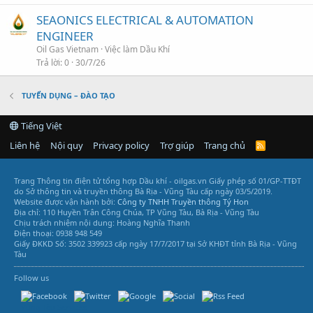
SEAONICS ELECTRICAL & AUTOMATION
ENGINEER
Oil Gas Vietnam
Việc làm Dầu Khí
Trả lời
0
30/7/26
TUYỂN DỤNG – ĐÀO TẠO
Tiếng Việt
Liên hệ
Nội quy
Privacy policy
Trợ giúp
Trang chủ
R
S
S
Trang Thông tin điện tử tổng hợp Dầu khí - oilgas.vn
Giấy phép số 01/GP-TTĐT
do Sở thông tin và truyền thông Bà Rịa - Vũng Tàu cấp ngày 03/5/2019.
Website được vận hành bởi:
Công ty TNHH Truyền thông Tý Hon
Địa chỉ: 110 Huyền Trân Công Chúa, TP Vũng Tàu, Bà Rịa - Vũng Tàu
Chịu trách nhiệm nội dung: Hoàng Nghĩa Thanh
Điện thoại: 0938 948 549
Giấy ĐKKD Số: 3502 339923 cấp ngày 17/7/2017 tại Sở KHĐT tỉnh Bà Rịa - Vũng
Tàu
Follow us
Vũng Tàu Services