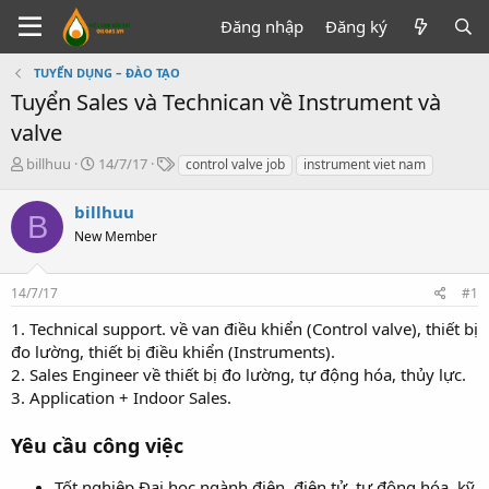
Đăng nhập
Đăng ký
TUYỂN DỤNG – ĐÀO TẠO
Tuyển Sales và Technican về Instrument và
valve
T
N
T
billhuu
14/7/17
control valve job
instrument viet nam
h
g
ừ
r
à
k
billhuu
B
e
y
h
New Member
a
g
ó
d
ử
a
s
i
14/7/17
#1
t
a
1. Technical support. về van điều khiển (Control valve), thiết bị
r
đo lường, thiết bị điều khiển (Instruments).
t
2. Sales Engineer về thiết bị đo lường, tự động hóa, thủy lực.
e
3. Application + Indoor Sales.
r
Yêu cầu công việc
Tốt nghiệp Đại học ngành điện, điện tử, tự động hóa, kỹ