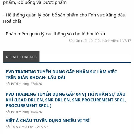
phẩm, Đồ uống và Dược phẩm
- Hệ thống quản lý bồn bể sản phẩm cho lĩnh vực Xăng dầu,
Hoá chất
- Phần mềm quản lý các thông số cho lò hơi từ xa
Sửa lần cuối bởi điều hành viên:
14/7/17
RELATE THREADS
PVD TRAINING TUYỂN DỤNG GẤP NHÂN SỰ LÀM VIỆC
TRÊN GIÀN KHOAN- LÂU DÀI
bởi
PVDTraining
,
27/6/26
PVD TRAINING TUYỂN DỤNG GẤP 04 VỊ TRÍ NHÂN SỰ DẦU
KHÍ (LEAD DRL EN, SNR DRL EN, SNR PROCUREMENT SPCL,
PROCUREMENT SPCL )
bởi
PVDTraining
,
16/6/26
VIỆT Á CHÂU TUYỂN DỤNG NHIỀU VỊ TRÍ
bởi
Thuy Viet A Chau
,
21/2/25