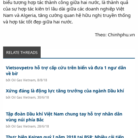
biểu tượng hợp tác thành công giữa hai nước, là thành quả
của sự hợp tác kiên trì lâu dài giữa các doanh nghiệp Việt
Nam và Algeria, tăng cường quan hệ hữu nghị truyền thống
và hợp tác tốt đẹp giữa hai nước.
Theo: Chinhphu.vn​
RELATE THREADS
Vietsovpetro hỗ trợ cấp cứu trên biển và đưa 1 ngư dân
về bờ
bởi
Oil Gas Vietnam
,
8/8/18
Xứng đáng là động lực tăng trưởng của ngành Dầu khí
bởi
Oil Gas Vietnam
,
30/6/18
Tập đoàn Dầu khí Việt Nam chung tay hỗ trợ nhân dân
vùng núi phía Bắc
bởi
Oil Gas Vietnam
,
28/6/18
Thực hiện Kaizen quý I năm 2018 tại BSR: Nhiều cải tiến