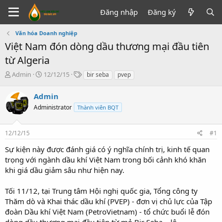
Đăng nhập
Đăng ký
Văn hóa Doanh nghiệp
Việt Nam đón dòng dầu thương mại đầu tiên
từ Algeria
T
N
T
Admin
12/12/15
bir seba
pvep
h
g
ừ
r
à
k
Admin
e
y
h
Administrator
Thành viên BQT
a
g
ó
d
ử
a
s
i
12/12/15
#1
t
a
Sự kiện này được đánh giá có ý nghĩa chính trị, kinh tế quan
r
trọng với ngành dầu khí Việt Nam trong bối cảnh khó khăn
t
khi giá dầu giảm sâu như hiện nay.
e
r
Tối 11/12, tại Trung tâm Hội nghị quốc gia, Tổng công ty
Thăm dò và Khai thác dầu khí (PVEP) - đơn vị chủ lực của Tập
đoàn Dầu khí Việt Nam (PetroVietnam) - tổ chức buổi lễ đón
dòng dầu thương mại đầu tiên từ mỏ Bir Seba – lô