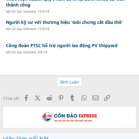
thành công
bởi
Oil Gas Vietnam
,
12/6/18
Người kỹ sư với thương hiệu 'Giỏi chưng cất dầu thô'
bởi
Oil Gas Vietnam
,
11/6/18
Công đoàn PTSC hỗ trợ người lao động PV Shipyard
bởi
Oil Gas Vietnam
,
3/6/18
Bình Luận
Facebook
X (Twitter)
Reddit
Pinterest
Tumblr
WhatsApp
Email
Link
Chia sẻ:
Việc làm nổi bật