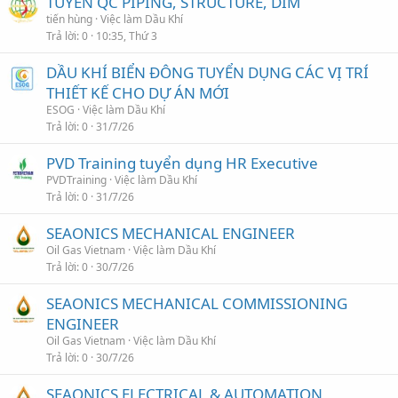
TUYỂN QC PIPING, STRUCTURE, DIM
tiến hùng
Việc làm Dầu Khí
Trả lời
0
10:35, Thứ 3
DẦU KHÍ BIỂN ĐÔNG TUYỂN DỤNG CÁC VỊ TRÍ
THIẾT KẾ CHO DỰ ÁN MỚI
ESOG
Việc làm Dầu Khí
Trả lời
0
31/7/26
PVD Training tuyển dụng HR Executive
PVDTraining
Việc làm Dầu Khí
Trả lời
0
31/7/26
SEAONICS MECHANICAL ENGINEER
Oil Gas Vietnam
Việc làm Dầu Khí
Trả lời
0
30/7/26
SEAONICS MECHANICAL COMMISSIONING
ENGINEER
Oil Gas Vietnam
Việc làm Dầu Khí
Trả lời
0
30/7/26
SEAONICS ELECTRICAL & AUTOMATION