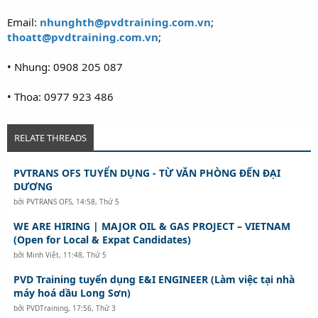
Email:
nhunghth@pvdtraining.com.vn
;
thoatt@pvdtraining.com.vn
;
• Nhung: 0908 205 087
• Thoa: 0977 923 486
RELATE THREADS
PVTRANS OFS TUYỂN DỤNG - TỪ VĂN PHÒNG ĐẾN ĐẠI
DƯƠNG
bởi
PVTRANS OFS
,
14:58, Thứ 5
WE ARE HIRING | MAJOR OIL & GAS PROJECT – VIETNAM
(Open for Local & Expat Candidates)
bởi
Minh Việt
,
11:48, Thứ 5
PVD Training tuyển dụng E&I ENGINEER (Làm việc tại nhà
máy hoá dầu Long Sơn)
bởi
PVDTraining
,
17:56, Thứ 3