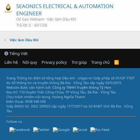
SEAONICS ELECTRICAL & AUTOMATION
ENGINEER
Oil Gas Vietnam
Việc làm Dầu Khí
Trả lời
0
30/7/26
Việc làm Dầu Khí
Tiếng Việt
Liên hệ
Nội quy
Privacy policy
Trợ giúp
Trang chủ
R
S
S
Trang Thông tin điện tử tổng hợp Dầu khí - oilgas.vn
Giấy phép số 01/GP-TTĐT
do Sở thông tin và truyền thông Bà Rịa - Vũng Tàu cấp ngày 03/5/2019.
Website được vận hành bởi:
Công ty TNHH Truyền thông Tý Hon
Địa chỉ: 110 Huyền Trân Công Chúa, TP Vũng Tàu, Bà Rịa - Vũng Tàu
Chịu trách nhiệm nội dung: Hoàng Nghĩa Thanh
Điện thoại: 0938 948 549
Giấy ĐKKD Số: 3502 339923 cấp ngày 17/7/2017 tại Sở KHĐT tỉnh Bà Rịa - Vũng
Tàu
Follow us
Vũng Tàu Services