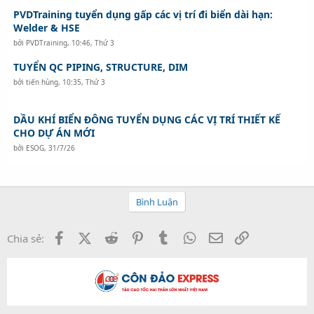
PVDTraining tuyển dụng gấp các vị trí đi biển dài hạn:
Welder & HSE
bởi
PVDTraining
,
10:46, Thứ 3
TUYỂN QC PIPING, STRUCTURE, DIM
bởi
tiến hùng
,
10:35, Thứ 3
DẦU KHÍ BIỂN ĐÔNG TUYỂN DỤNG CÁC VỊ TRÍ THIẾT KẾ
CHO DỰ ÁN MỚI
bởi
ESOG
,
31/7/26
Bình Luận
Facebook
X (Twitter)
Reddit
Pinterest
Tumblr
WhatsApp
Email
Link
Chia sẻ: