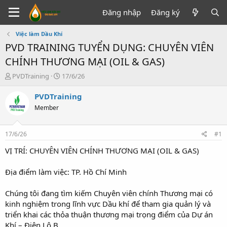
Đăng nhập
Đăng ký
Việc làm Dầu Khí
PVD TRAINING TUYỂN DỤNG: CHUYÊN VIÊN
CHÍNH THƯƠNG MẠI (OIL & GAS)
T
N
PVDTraining
17/6/26
h
g
r
à
PVDTraining
e
y
Member
a
g
d
ử
s
i
17/6/26
#1
t
a
VỊ TRÍ: CHUYÊN VIÊN CHÍNH THƯƠNG MẠI (OIL & GAS)
r
t
Địa điểm làm việc: TP. Hồ Chí Minh
e
r
Chúng tôi đang tìm kiếm Chuyên viên chính Thương mại có
kinh nghiệm trong lĩnh vực Dầu khí để tham gia quản lý và
triển khai các thỏa thuận thương mại trọng điểm của Dự án
Khí – Điện Lô B.