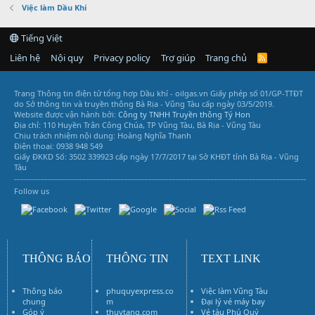
Việc làm Dầu Khí
Tiếng Việt
Liên hệ
Nội quy
Privacy policy
Trợ giúp
Trang chủ
R
S
S
Trang Thông tin điện tử tổng hợp Dầu khí - oilgas.vn
Giấy phép số 01/GP-TTĐT
do Sở thông tin và truyền thông Bà Rịa - Vũng Tàu cấp ngày 03/5/2019.
Website được vận hành bởi:
Công ty TNHH Truyền thông Tý Hon
Địa chỉ: 110 Huyền Trân Công Chúa, TP Vũng Tàu, Bà Rịa - Vũng Tàu
Chịu trách nhiệm nội dung: Hoàng Nghĩa Thanh
Điện thoại: 0938 948 549
Giấy ĐKKD Số: 3502 339923 cấp ngày 17/7/2017 tại Sở KHĐT tỉnh Bà Rịa - Vũng
Tàu
Follow us
Vũng Tàu Services
THÔNG BÁO
THÔNG TIN
TEXT LINK
Thông báo
phuquyexpress.co
Việc làm Vũng Tàu
chung
m
Đại lý vé máy bay
Góp ý
thuytang.com
Vé tàu Phú Quý