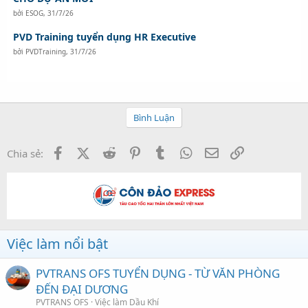
bởi
ESOG
,
31/7/26
PVD Training tuyển dụng HR Executive
bởi
PVDTraining
,
31/7/26
Bình Luận
Facebook
X (Twitter)
Reddit
Pinterest
Tumblr
WhatsApp
Email
Link
Chia sẻ:
Việc làm nổi bật
PVTRANS OFS TUYỂN DỤNG - TỪ VĂN PHÒNG
ĐẾN ĐẠI DƯƠNG
PVTRANS OFS
Việc làm Dầu Khí