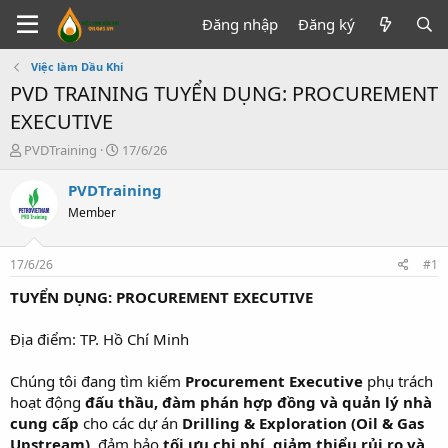
Đăng nhập
Đăng ký
Việc làm Dầu Khí
PVD TRAINING TUYỂN DỤNG: PROCUREMENT
EXECUTIVE
T
N
PVDTraining
17/6/26
h
g
r
à
PVDTraining
e
y
Member
a
g
d
ử
s
i
17/6/26
#1
t
a
TUYỂN DỤNG: PROCUREMENT EXECUTIVE
r
t
Địa điểm: TP. Hồ Chí Minh
e
r
Chúng tôi đang tìm kiếm
Procurement Executive
phụ trách
hoạt động
đấu thầu, đàm phán hợp đồng và quản lý nhà
cung cấp
cho các dự án
Drilling & Exploration (Oil & Gas
Upstream)
, đảm bảo
tối ưu chi phí, giảm thiểu rủi ro và