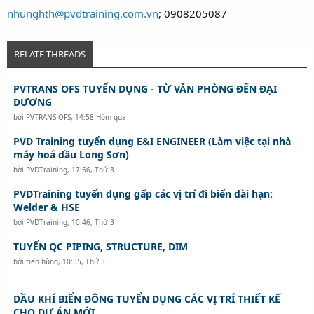
nhunghth@pvdtraining.com.vn
; 0908205087
RELATE THREADS
PVTRANS OFS TUYỂN DỤNG - TỪ VĂN PHÒNG ĐẾN ĐẠI
DƯƠNG
bởi
PVTRANS OFS
,
14:58 Hôm qua
PVD Training tuyển dụng E&I ENGINEER (Làm việc tại nhà
máy hoá dầu Long Sơn)
bởi
PVDTraining
,
17:56, Thứ 3
PVDTraining tuyển dụng gấp các vị trí đi biển dài hạn:
Welder & HSE
bởi
PVDTraining
,
10:46, Thứ 3
TUYỂN QC PIPING, STRUCTURE, DIM
bởi
tiến hùng
,
10:35, Thứ 3
DẦU KHÍ BIỂN ĐÔNG TUYỂN DỤNG CÁC VỊ TRÍ THIẾT KẾ
CHO DỰ ÁN MỚI